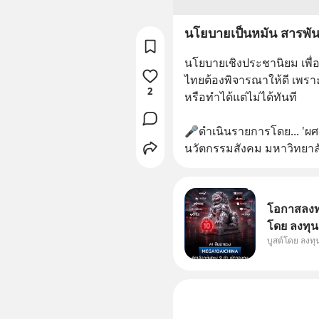
นโยบายเป็นหมัน สารพันข้
นโยบายเชิงประชานิยม เพื่อ
ไทยต้องพิจารณาให้ดี เพรา
2
หรือทำได้แต่ไม่ได้ทันที
🎤ดำเนินรายการโดย... 'ผศ.
นวัตกรรมสังคม มหาวิทยาลั
โอกาสลงทุน
โดย ลงทุน
บูสต์โดย ลงท
ๆ ในธีม AI
กองทุน ✅ร่
โรงงานผล