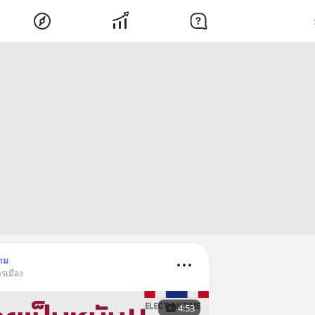
าม
รเมือง
4:53