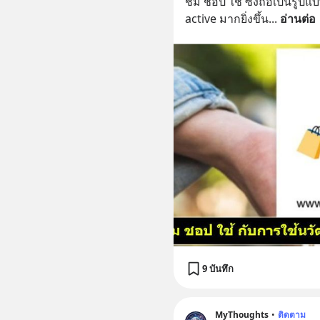
ชิม ช้อป ใช้ ซึ่งถือเป็นรูป
active มากยิ่งขึ้น
... 
อ่านต่อ
9 บันทึก
MyThoughts
•
ติดตาม