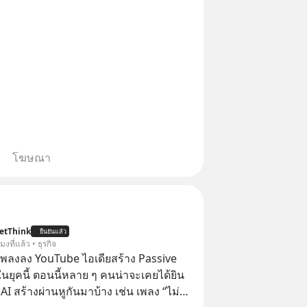
โฆษณา
etThink
ยืนยันแล้ว
โมงที่แล้ว • ธุรกิจ
ำเพลงลง YouTube ไอเดียสร้าง Passive
ยุคนี้ ตอนนี้หลาย ๆ คนน่าจะเคยได้ยิน
 AI สร้างผ่านหูกันมาบ้าง เช่น เพลง “ไม่มี