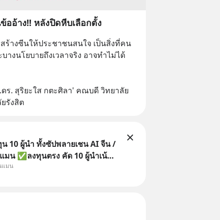
ออ้าง!! หลังปิดหีบเลือกตั้ง
สร้างซีนให้ประชาชนสนใจ เป็นสิ่งที่คน
ะบางนโยบายถึงเวลาจริง อาจทำไม่ได้ 
ดร. สุริยะใส กตะศิลา' คณบดี วิทยาลัย
ยรังสิต
 10 ผู้นำ ทั้งซัปพลายเชน AI จีน /
แมน ✅ลงทุนตรง คัด 10 ผู้นำเน้น
ุนแมน
 จีน ✅คัดเลือกหุ้นใหม่ 9 ตัว เข้า
วมเป็นเจ้าของผู้นำ AI จีน ตั้งแต่
ิตชิป หน่วยความจำ โมเดล