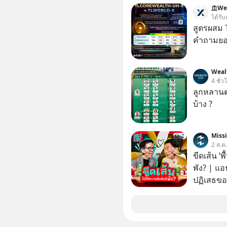
ใครรู้ตัว
We
ตอนนี้มีย
ได้รับ
สูตรผสม
คำถามยอด
Weal
4 ชั่ว
ลูกหลานตร
บ้าง ?
Miss
2 ส.ค
ขีดเส้น ‘พ
พัง? | แอ
ปฏิเสธของ
ตั้งกำแพง
ไม่เคยปฏิ
‘สร้างขอบเ