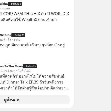
เรา” จากช่องชื่อว่า UNHEARD MUSIC ที่
althX
ยืนยันแล้ว
อดรับชมกว่า 26 ล้านครั้งแล้ว
การบูสต์
 TLCOREWEALTH-UH-X กับ TLWORLD-X
ฮิตที่คนใช้ WealthX ถามเข้ามา
thThink
ยืนยันแล้ว
โมงที่แล้ว • ธุรกิจ
ะกูลเจียรวนนท์ บริหารธุรกิจอะไรอยู่
ion To The Moon
ยืนยันแล้ว
. เวลา 13:00 • ไลฟ์สไตล์
ื้นที่ส่วนตัว’ อย่างไรไม่ให้ความสัมพันธ์
ปเท๋ Dinner Talk EP.39 ถ้าวันหนึ่งการ
เราทำให้อีกฝ่ายรู้สึกเจ็บปวด คิดว่าเรา
ใส่และมองว่าเราเห็นแก่ตัวทั้งที่เราเองก็
เสธใครอย่างนี้มาก่อน แต่พอตั้งใจจะ
ดูทั้งหมด
ขต’ เพื่อตัวเองดูสักครั้ง กลับทำให้เกิด