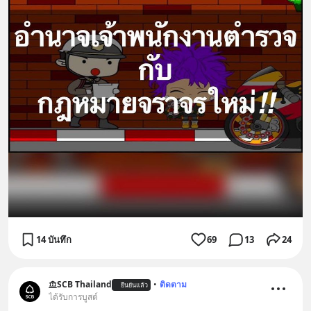
14 บันทึก
69
13
24
SCB Thailand
•
ติดตาม
ยืนยันแล้ว
ได้รับการบูสต์