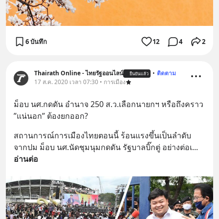
6 บันทึก
12
4
2
Thairath Online - ไทยรัฐออนไลน์
•
ติดตาม
ยืนยันแล้ว
17 ส.ค. 2020 เวลา 07:30 • การเมือง
ม็อบ นศ.กดดัน อำนาจ 250 ส.ว.เลือกนายกฯ หรือถึงคราว 
”แน่นอก” ต้องยกออก?
สถานการณ์การเมืองไทยตอนนี้ ร้อนแรงขึ้นเป็นลำดับ 
จากปม ม็อบ นศ.นัดชุมนุมกดดัน รัฐบาลบิ๊กตู่ อย่างต่อเ
... 
อ่านต่อ