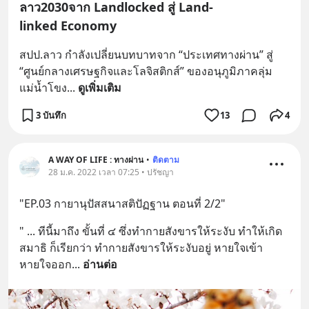
ลาว2030จาก Landlocked สู่ Land-
linked Economy
สปป.ลาว กำลังเปลี่ยนบทบาทจาก “ประเทศทางผ่าน” สู่ 
“ศูนย์กลางเศรษฐกิจและโลจิสติกส์” ของอนุภูมิภาคลุ่ม
แม่น้ำโขง
... 
ดูเพิ่มเติม
3 บันทึก
13
4
A WAY OF LIFE : ทางผ่าน
•
ติดตาม
28 ม.ค. 2022 เวลา 07:25 • ปรัชญา
"EP.03 กายานุปัสสนาสติปัฏฐาน ตอนที่ 2/2"
" ...​ ทีนี้มาถึง ขั้นที่ ๔ ซึ่งทำกายสังขารให้ระงับ ทำให้เกิด
สมาธิ ก็เรียกว่า ทำกายสังขารให้ระงับอยู่ หายใจเข้า
หายใจออก
... 
อ่านต่อ