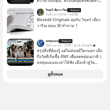
ตัว เข้ากองทุน.. ครอบคลุมทั้งซัปพลาย
ในความสัมพันธ์เสียอย่างนั้น โดยราย
เชน AI จีน พิเศษ ช่วง 3 - 19 ส.ค. 69 มี
วินทร์ เลียววาริณ
การแอปเท๋ Dinner Talk ในวันนี้โฮสต์
ยืนยันแล้ว
โปรโมชัน ลด 50% ค่าธรรมเนียมซื้อ |
วันนี้ เวลา 00:00 • หนังสือ
ทั้ง 2 ท่าน แทป-รวิศ หาญอุตสาหะ และ
ยอด 2 ล้านบาทขึ้นไป ฟรีค่าธรรมเนียม
Blockdit Originals คุยกับ วินทร์ เลียว
เอ๋ นิ้วกลม-สราวุธ เฮ้งสวัสดิ์ จะพาทุก
ซื้อ
วาริณ ตอน 30 คำถาม 1
คนไปสำรวจวิธีสร้างขอบเขตเพื่อรักษา
ใจของตัวเองและรักษาความสัมพันธ์
ของคนรอบข้างไปพร้อมกัน
ลงทุนแมน
ยืนยันแล้ว
เมื่อวาน เวลา 12:00 • หุ้น & เศรษฐกิจ
#boundary #selfdevelopment #แอป
สรุปสิ่งที่ต้องรู้ แต่ไม่ค่อยมีใครบอก เมื่อ
เท๋dinnertalk
ถึงวัยที่เริ่มซื้อ RMF เพื่อลดหย่อนภาษี |
#missiontothemoonpodcast
ลงทุนแมนจะเล่าให้ฟัง เมื่อเข้าสู่วัย
ทำงานและเริ่มมีรายได้ถึงเกณฑ์เสีย
ภาษี หลายคนมักได้รับคำแนะนำให้
ดูทั้งหมด
ลงทุนใน RMF เพราะนอกจากจะช่วยลด
หย่อนภาษีได้แล้ว ยังเป็นโอกาสในการ
สร้างความมั่งคั่งระยะยาว แต่น้อยคน
นักที่จะลงลึกว่า ถ้าลงทุนใน RMF ควรรู้
อะไรบ้าง ควรดู ตรงไหน ทำอย่างไร ถึง
จะดีกับเรา แล้วเราควรรู้ข้อมูลอะไร