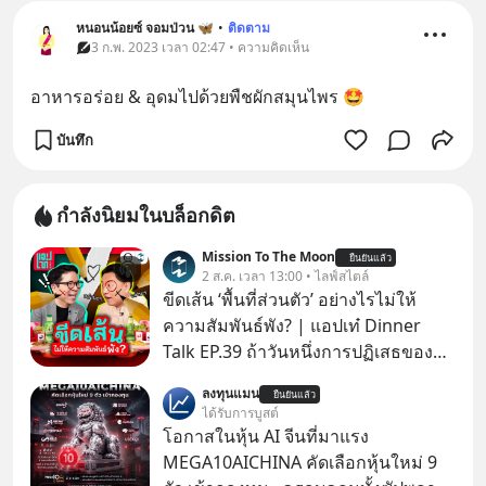
หนอนน้อยซ์ จอมป่วน 🦋
•
ติดตาม
3 ก.พ. 2023 เวลา 02:47 • ความคิดเห็น
อาหารอร่อย & อุดมไปด้วยพืชผักสมุนไพร 🤩
บันทึก
กำลังนิยมในบล็อกดิต
Mission To The Moon
ยืนยันแล้ว
2 ส.ค. เวลา 13:00 • ไลฟ์สไตล์
ขีดเส้น ‘พื้นที่ส่วนตัว’ อย่างไรไม่ให้
ความสัมพันธ์พัง? | แอปเท๋ Dinner
Talk EP.39 ถ้าวันหนึ่งการปฏิเสธของ
เราทำให้อีกฝ่ายรู้สึกเจ็บปวด คิดว่าเรา
ลงทุนแมน
ยืนยันแล้ว
ตั้งกำแพงใส่และมองว่าเราเห็นแก่ตัวทั้ง
ได้รับการบูสต์
ที่เราเองก็ไม่เคยปฏิเสธใครอย่างนี้มา
โอกาสในหุ้น AI จีนที่มาแรง
ก่อน แต่พอตั้งใจจะ ‘สร้างขอบเขต’ เพื่อ
MEGA10AICHINA คัดเลือกหุ้นใหม่ 9
ตัวเองดูสักครั้ง กลับทำให้เกิดรอยร้าว