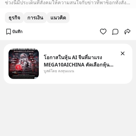
ช่วงนี้มีประเด็นที่สังคมให้ความสนใจกับข่าวที่พาซ็อกทั้งสังคม คือ ประเด็นที่มีมีดาราดังถูกจับดำเนินคดีฉ้อโกง แต่ในกรณีของผู้ที่สงสัยและต้องการหาคำตอบว่า ท..
ธุรกิจ
การเงิน
แนวคิด
บันทึก
โอกาสในหุ้น AI จีนที่มาแรง
MEGA10AICHINA คัดเลือกหุ้น
บูสต์โดย ลงทุนแมน
ใหม่ 9 ตัว เข้ากองทุน.. ครอบคลุม
ทั้งซัปพลายเชน AI จีน พิเศษ ช่วง
3 - 19 ส.ค. 69 มีโปรโมชัน ลด
50% ค่าธรรมเนียมซื้อ | ยอด 2
ล้านบาทขึ้นไป ฟรีค่าธรร