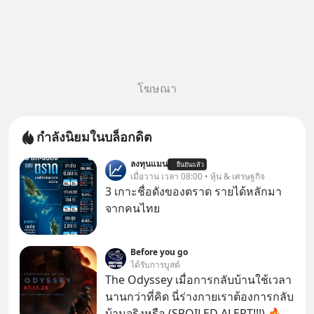
โฆษณา
กำลังนิยมในบล็อกดิต
ลงทุนแมน
ยืนยันแล้ว
เมื่อวาน เวลา 08:00 • หุ้น & เศรษฐกิจ
3 เกาะชื่อดังของตราด รายได้หลักมา
จากคนไทย
Before you go
ได้รับการบูสต์
The Odyssey เมื่อการกลับบ้านใช้เวลา
นานกว่าที่คิด นี่ร่างกายเราต้องการกลับ
บ้านจริงหรือ (SPOILED ALERT!!!) 🔥