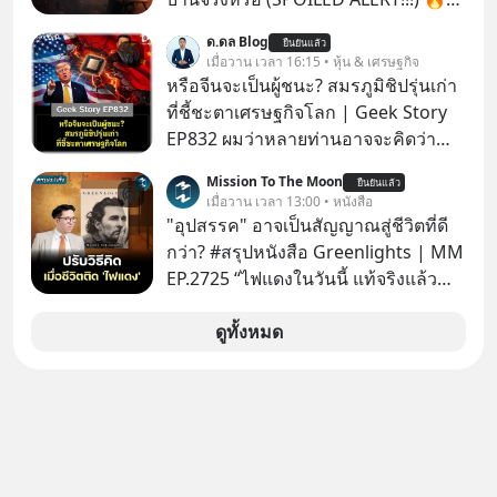
264.1
ด.ดล Blog
ยืนยันแล้ว
เมื่อวาน เวลา 16:15 • หุ้น & เศรษฐกิจ
หรือจีนจะเป็นผู้ชนะ? สมรภูมิชิปรุ่นเก่า
ที่ชี้ชะตาเศรษฐกิจโลก | Geek Story
EP832 ผมว่าหลายท่านอาจจะคิดว่า
สงครามชิปมีแค่เรื่อง AI ล้ำๆ ใช่ไหม?
Mission To The Moon
ยืนยันแล้ว
คิดใหม่ได้เลยครับ! ในขณะที่โลกโฟกัส
เมื่อวาน เวลา 13:00 • หนังสือ
ชิป 3 นาโนเมตร แต่จีนกำลังเดินเกมที่
"อุปสรรค" อาจเป็นสัญญาณสู่ชีวิตที่ดี
น่ากลัวกว่า โดยการเข้ายึดครองตลาด
กว่า? #สรุปหนังสือ Greenlights | MM
‘Legacy Chips’ หรือชิปรุ่นเก่า ฟังดูไร้
EP.2725 “ไฟแดงในวันนี้ แท้จริงแล้ว
ค่า แต่มันคือหัวใจที่ซ่อนอยู่ในรถยนต์
อาจเป็นสัญญาณไฟเขียวที่ยังไม่ถึงเวลา
EV, อุปกรณ์การแพทย์ ไปจนถึง
เปลี่ยนสี” McConaughey ดาราดาวรุ่ง
ดูทั้งหมด
ขีปนาวุธ! จีนกำลังใช้ ‘Playbook’ เดิมที่
ในยุคหนึ่ง เคยปฏิเสธเงินค่าตัวหนังรอม
เคยใช้ถล่มตลาดโซล่าเซลล์มาแล้ว คือ
คอมที่สูงถึง 14.5 ล้านดอลลาร์ (หรือ
การทุ่มเงินอุดหนุนมหาศาลจนราคาพัง
ราว 500 ล้านบาท) เพียงเพราะเขาไม่
ทลาย ถ้าตะวันตกแก้เกมไม่ได้ อเมริกา
อยากขังตัวเองไว้ในกล่องเดิมๆ ผลที่
อาจต้องยอมจำนนและส่งมอบกุญแจ
ตามมาคือ โทรศัพท์ของเขากลายเป็น
ควบคุมโลกฮาร์ดแวร์ให้คู่แข่งอย่าง
ความเงียบสนิทนานถึง 14 เดือนเต็ม แต่