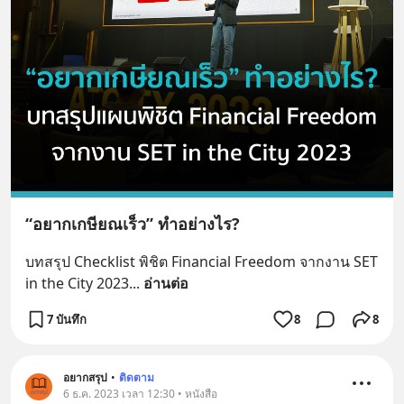
“อยากเกษียณเร็ว” ทำอย่างไร?
บทสรุป Checklist พิชิต Financial Freedom จากงาน SET 
in the City 2023
... 
อ่านต่อ
7 บันทึก
8
8
อยากสรุป
•
ติดตาม
6 ธ.ค. 2023 เวลา 12:30 • หนังสือ