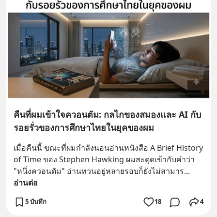
คืนที่ผมเข้าใจควอนตัม: กลไกของสมองและ AI กับ
รอยรั่วของการศึกษาไทยในยุคของผม
เมื่อคืนนี้ ขณะที่ผมกำลังนอนอ่านหนังสือ A Brief History 
of Time ของ Stephen Hawking ผมสะดุดเข้ากับคำว่า 
"หนึ่งควอนตัม" อ่านทวนอยู่หลายรอบก็ยังไม่สามาร
... 
อ่านต่อ
5 บันทึก
18
4