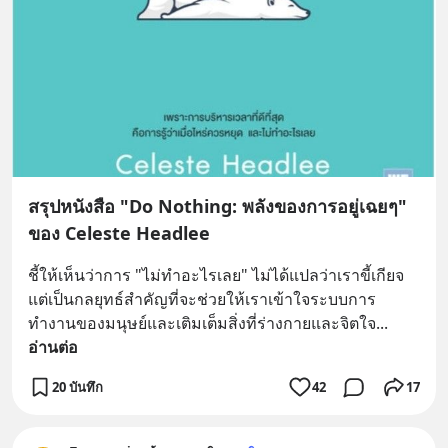
สรุปหนังสือ "Do Nothing: พลังของการอยู่เฉยๆ"
ของ Celeste Headlee
ชี้ให้เห็นว่าการ "ไม่ทำอะไรเลย" ไม่ได้แปลว่าเราขี้เกียจ 
แต่เป็นกลยุทธ์สำคัญที่จะช่วยให้เราเข้าใจระบบการ
ทำงานของมนุษย์และเติมเต็มสิ่งที่ร่างกายและจิตใจ
... 
อ่านต่อ
20 บันทึก
42
17