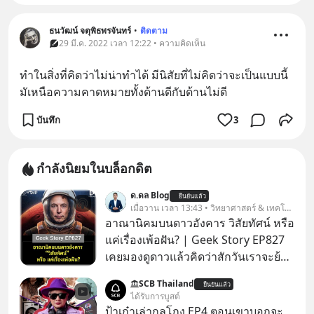
ธนวัฒน์ จตุพิธพรจันทร์
•
ติดตาม
29 มี.ค. 2022 เวลา 12:22 • ความคิดเห็น
ทำในสิ่งที่คิดว่าไม่น่าทำได้ มีนิสัยที่ไม่คิดว่าจะเป็นแบบนี้ 
มัเหนือความคาดหมายทั้งด้านดีกับด้านไม่ดี
บันทึก
3
กำลังนิยมในบล็อกดิต
ด.ดล Blog
ยืนยันแล้ว
เมื่อวาน เวลา 13:43 • วิทยาศาสตร์ & เทคโนโลยี
อาณานิคมบนดาวอังคาร วิสัยทัศน์ หรือ
แค่เรื่องเพ้อฝัน? | Geek Story EP827
เคยมองดูดาวแล้วคิดว่าสักวันเราจะย้าย
ไปอยู่บนดาวอังคารตามที่ Elon Musk
SCB Thailand
ยืนยันแล้ว
หรือ Jeff Bezos บอกไว้หรือเปล่า ภาพ
ได้รับการบูสต์
ฝันที่มหาเศรษฐีซิลิคอนแวลลีย์วาดไว้ว่า
ป้าเก๋าเล่ากลโกง EP4 ตอนเขาบอกจะ