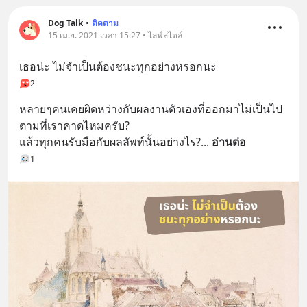
Dog Talk
•
ติดตาม
15 เม.ย. 2021 เวลา 15:27 • ไลฟ์สไตล์
เธอน่ะ ไม่จำเป็นต้องชนะทุกอย่างหรอกนะ
2
หลายๆคนเคยผิดหว่างกับผลงานตัวเองที่ออกมาไม่เป็นไป
ตามที่เราคาดไหมครับ?
แล้วทุกคนรับมือกับผลลัพท์นั้นอย่างไร?
... 
อ่านต่อ
1