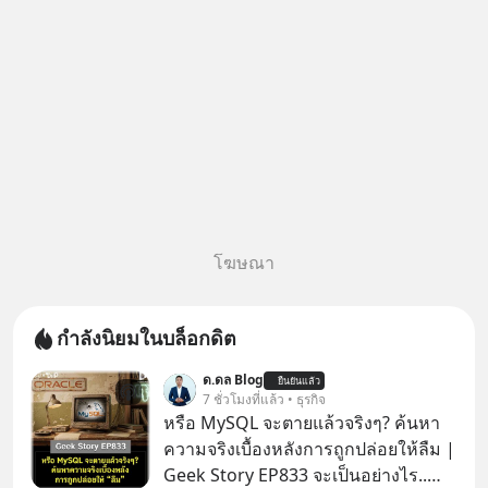
เสียเวลา แค่ใช้ PICKTECH™ บน
แอป
โฆษณา
กำลังนิยมในบล็อกดิต
ด.ดล Blog
ยืนยันแล้ว
7 ชั่วโมงที่แล้ว • ธุรกิจ
หรือ MySQL จะตายแล้วจริงๆ? ค้นหา
ความจริงเบื้องหลังการถูกปล่อยให้ลืม |
Geek Story EP833 จะเป็นอย่างไร..