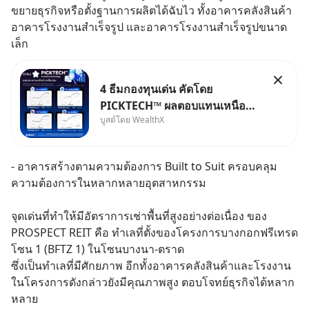
ขยายธุรกิจหรือตั้งฐานการผลิตได้ฉับไว ทั้งอาคารคลังสินค้า 
อาคารโรงงานสำเร็จรูป และอาคารโรงงานสำเร็จรูปขนาด
เล็ก
4 ธีมกองทุนเด่น คัดโดย
PICKTECH™ ผลตอบแทนเหนือค่า
บูสต์โดย WealthX
เฉลี่ยกลุ่ม ถ้าอยากค้นหากองทุนที่
ทำผลตอบแทนได้เหนือกว่าค่า
เฉลี่ยกลุ่ม โดยที่ไม่ต้องมานั่ง
- อาคารสร้างตามความต้องการ Built to Suit ครอบคลุม
ค้นหาข้อมูลและวิเคราะห์เองให้
ความต้องการในหลากหลายอุตสาหกรรม
เสียเวลา แค่ใช้ PICKTECH™ บน
แอป
จุดเด่นที่ทำให้มีอัตราการเช่าพื้นที่สูงอย่างต่อเนื่อง ของ 
PROSPECT REIT คือ ทำเลที่ตั้งของโครงการบางกอกฟรีเทรด
โซน 1 (BFTZ 1) ในโซนบางนา-ตราด 
ซึ่งเป็นทำเลที่มีศักยภาพ อีกทั้งอาคารคลังสินค้าและโรงงาน
ในโครงการดังกล่าวยังมีคุณภาพสูง ตอบโจทย์ธุรกิจได้หลาก
หลาย