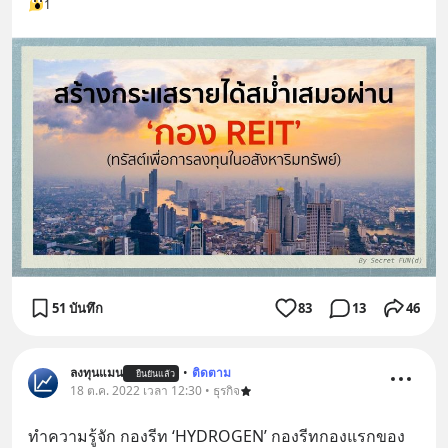
1
51 บันทึก
83
13
46
ลงทุนแมน
•
ติดตาม
ยืนยันแล้ว
18 ต.ค. 2022 เวลา 12:30 • ธุรกิจ
ทำความรู้จัก กองรีท ‘HYDROGEN’ กองรีทกองแรกของ