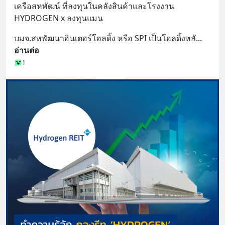
เครือสหพัฒน์ ที่ลงทุนในคลังสินค้าและโรงงาน
HYDROGEN x ลงทุนแมน
บมจ.สหพัฒนาอินเตอร์โฮลดิ้ง หรือ SPI เป็นโฮลดิ้งหลั
... 
อ่านต่อ
1