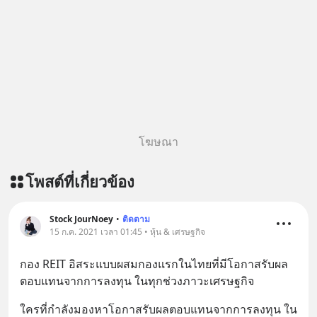
เพิ่มการผ่อนคลาย ซึ่งช่วยให้การนอน
หลับมีประสิทธิภาพมากยิ่งขึ้น 📍 สนใจ
สั่งซื้อสินค้า Diip CBD 💬 LINE :
@diipgeek 🔗 หรือกดลิงก์
https://lin.ee/U91Fzyz
โฆษณา
โพสต์ที่เกี่ยวข้อง
Stock JourNoey
•
ติดตาม
15 ก.ค. 2021 เวลา 01:45 • หุ้น & เศรษฐกิจ
กอง REIT อิสระแบบผสมกองแรกในไทยที่มีโอกาสรับผล
ตอบแทนจากการลงทุน ในทุกช่วงภาวะเศรษฐกิจ
ใครที่กำลังมองหาโอกาสรับผลตอบแทนจากการลงทุน ใน