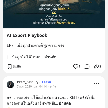
AI Export Playbook
EP7 : เมื่อทุกฝ่ายต่างก็พูดความจริง
|   ข้อมูลไม่ได้โกหก
... 
อ่านต่อ
บันทึก
1
2
PPam_Cashury
•
ติดตาม
7 ก.พ. 2020 เวลา 04:14 • ธุรกิจ
สร้างกระแสรายได้สม่ำเสมอ ผ่านกอง REIT (ทรัสต์เพื่อ
การลงทุนในอสังหาริมทรัพย์)
... 
อ่านต่อ