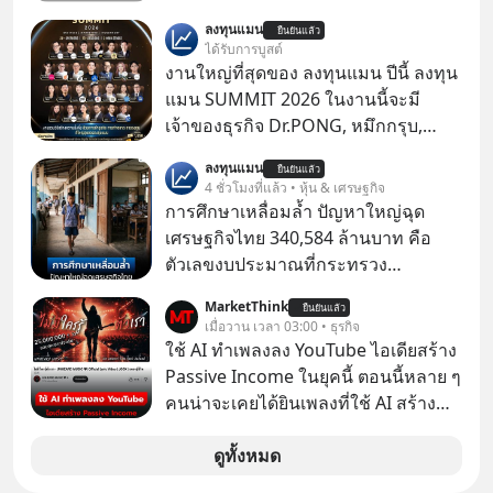
เมื่อซอฟต์แวร์ฟรีที่หล่อเลี้ยงเว็บไซต์
ลงทุนแมน
ยืนยันแล้ว
กว่าครึ่งโลก ถูกมหาเศรษฐีคู่แข่งทุ่มเงิน
ได้รับการบูสต์
ซื้อกิจการไป? นี่คือเรื่องจริงของ
งานใหญ่ที่สุดของ ลงทุนแมน ปีนี้ ลงทุน
MySQL ฐานข้อมูลระดับตำนานที่
แมน SUMMIT 2026 ในงานนี้จะมี
โปรแกรมเมอร์คนหนึ่งใช้เวลา 27 ปี
เจ้าของธุรกิจ Dr.PONG, หมึกกรุบ,
ปลุกปั้นและตั้งชื่อตามลูกสาวของตัวเอง
Srichand, Jones’ Salad, LA GLACE,
ลงทุนแมน
เมื่อรู้ว่าผลงานชิ้นเอกกำลังจะตกไปอยู่
ยืนยันแล้ว
Fastwork, MizuMi, KARMART, อิชิตัน
4 ชั่วโมงที่แล้ว • หุ้น & เศรษฐกิจ
ในมือของอาณาจักรที่จ้องจะทำลายมัน
มาแชร์ความรู้การสร้างธุรกิจ
การศึกษาเหลื่อมล้ำ ปัญหาใหญ่ฉุด
เขาถึงขั้นต้องเขียนจดหมายเปิดผนึก
เศรษฐกิจไทย 340,584 ล้านบาท คือ
ขอร้องคนทั้งอินเทอร์เน็ตให้ช่วยหยุดยั้ง
ตัวเลขงบประมาณที่กระทรวง
ดีลนี้! เกิดอะไรขึ้นหลังจากการควบรวม
ศึกษาธิการ ได้รับจัดสรรในงบประมาณ
กิจการครั้งประวัติศาสตร์? ยักษ์ใหญ่
MarketThink
ยืนยันแล้ว
รายจ่ายประจำปี 2568 ซึ่งมากที่สุดเป็น
เมื่อวาน เวลา 03:00 • ธุรกิจ
ตั้งใจซื้อไปพัฒนาต่อ หรือแค่ซื้อไป “ฆ่า”
อันดับ 2 รองจากกระทรวงการคลัง
ใช้ AI ทำเพลงลง YouTube ไอเดียสร้าง
ให้พ้นทางกันแน่? และทำไมจุดจบของ
Passive Income ในยุคนี้ ตอนนี้หลาย ๆ
เรื่องนี้ ถึงเป็นการฆาตกรรมแบบสโลว์
คนน่าจะเคยได้ยินเพลงที่ใช้ AI สร้าง
โมชันที่ไม่มีแม้แต่ศพให้เห็น? เลือกฟัง
ผ่านหูกันมาบ้าง เช่น เพลง “ไม่มีใคร
กันได้เลยนะครับ อย่าลืมกด Follow
รู้ตัวเรา” จากช่องชื่อว่า UNHEARD
ดูทั้งหมด
ติดตาม PodCast ช่อง Geek Forever’s
MUSIC ที่ตอนนี้มียอดรับชมกว่า 26
Podcast ของผมกันด้วยนะครับ 🎧 ฟัง