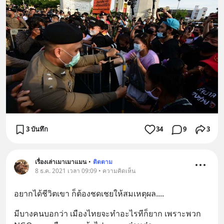
3 บันทึก
34
9
3
เรื่องเล่าเมาเมาแมน
•
ติดตาม
8 ธ.ค. 2021 เวลา 09:09 • ความคิดเห็น
อยากได้ชีวิตเขา ก็ต้องชดเชยให้สมเหตุผล....
มีบางคนบอกว่า เมืองไทยจะทำอะไรทีก็ยาก เพราะพวก 