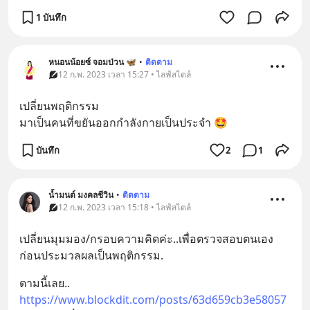
1 บันทึก
หนอนน้อยซ์ จอมป่วน 🦋
•
ติดตาม
12 ก.พ. 2023 เวลา 15:27 • ไลฟ์สไตล์
เปลี่ยนพฤติกรรม
มาเป็นคนที่ขยันออกกำลังกายเป็นประจำ 🤩
บันทึก
2
1
น้ำมนต์ มงคลชีวิน
•
ติดตาม
12 ก.พ. 2023 เวลา 15:18 • ไลฟ์สไตล์
เปลี่ยนมุมมอง/กรอบความคิดค่ะ..เพื่อตรวจสอบตนเอง 
ก่อนประมวลผลเป็นพฤติกรรม.
ตามนี้เลย..
https://www.blockdit.com/posts/63d659cb3e58057