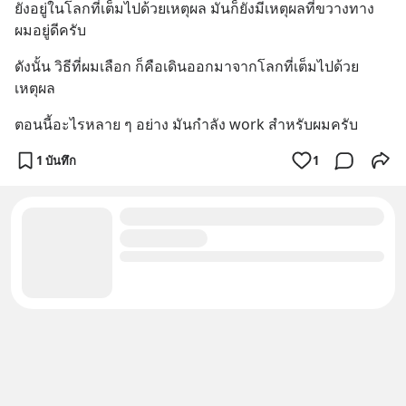
ยังอยู่ในโลกที่เต็มไปด้วยเหตุผล มันก็ยังมีเหตุผลที่ขวางทาง
ผมอยู่ดีครับ
ดังนั้น วิธีที่ผมเลือก ก็คือเดินออกมาจากโลกที่เต็มไปด้วย
เหตุผล
ตอนนี้อะไรหลาย ๆ อย่าง มันกำลัง work สำหรับผมครับ
1 บันทึก
1