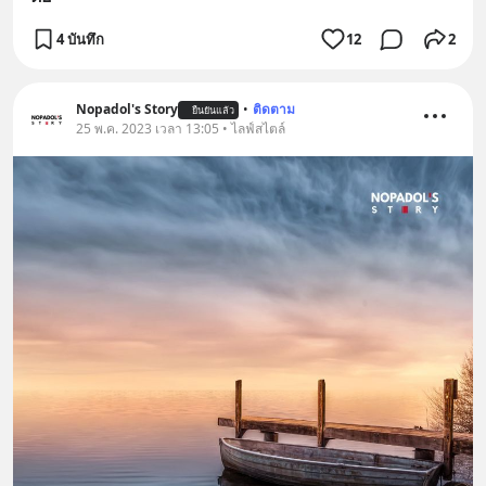
4 บันทึก
12
2
Nopadol's Story
•
ติดตาม
ยืนยันแล้ว
25 พ.ค. 2023 เวลา 13:05 • ไลฟ์สไตล์