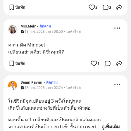
บันทึก
3
3
Mrs.Meir
•
ติดตาม
13 ก.พ. 2023 เวลา 08:50 • ไลฟ์สไตล์
ความคิด Mindset 
เปลี่ยนอย่างเดียว ดีขึ้นทุกมิติ
บันทึก
1
Beam Pavini
•
ติดตาม
13 ก.พ. 2023 เวลา 02:24 • ไลฟ์สไตล์
ในชีวิตมีจุดเปลี่ยนอยู่ 3 ครั้งใหญ่ๆค่ะ
เกิดขึ้นกับแต่ละช่วงวัยที่เป็นหัวเลี้ยวหัวต่อ
ตอนขึ้น ม.1 เปลี่ยนตัวเองเป็นคนกล้าแสดงออก
จากแต่ก่อนที่เป็นเด็ก nerd เข้าขั้น introvert
... 
ดูเพิ่มเติม