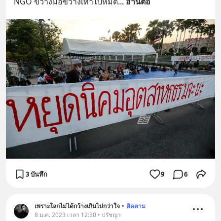
NGO ขวางมือขวางเท้าไปหมด
... 
อ่านต่อ
3 บันทึก
9
6
เพราะโลกไม่ได้กว้างเกินไปกว่าใจ
•
ติดตาม
8 ม.ค. 2023 เวลา 12:30 • ปรัชญา