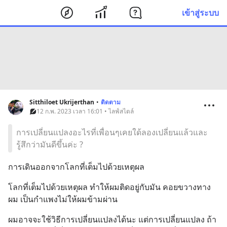
เข้าสู่ระบบ
Sitthiloet Ukrijerthan
•
ติดตาม
12 ก.พ. 2023 เวลา 16:01 • ไลฟ์สไตล์
การเปลี่ยนแปลงอะไรที่เพื่อนๆเคยใด้ลองเปลี่ยนแล้วและ
รู้สึกว่ามันดีขึ้นค่ะ ?
การเดินออกจากโลกที่เต็มไปด้วยเหตุผล
โลกที่เต็มไปด้วยเหตุผล ทำให้ผมติดอยู่กับมัน คอยขวางทาง
ผม เป็นกำแพงไม่ให้ผมข้ามผ่าน
ผมอาจจะใช้วิธีการเปลี่ยนแปลงได้นะ แต่การเปลี่ยนแปลง ถ้า