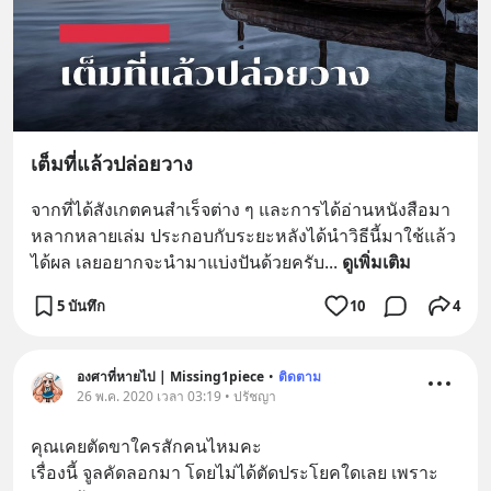
เต็มที่แล้วปล่อยวาง
จากที่ได้สังเกตคนสำเร็จต่าง ๆ และการได้อ่านหนังสือมา
หลากหลายเล่ม ประกอบกับระยะหลังได้นำวิธีนี้มาใช้แล้ว
ได้ผล เลยอยากจะนำมาแบ่งปันด้วยครับ
... 
ดูเพิ่มเติม
5 บันทึก
10
4
องศาที่หายไป | Missing1piece
•
ติดตาม
26 พ.ค. 2020 เวลา 03:19 • ปรัชญา
คุณเคยตัดขาใครสักคนไหมคะ 
เรื่องนี้ จูลคัดลอกมา โดยไม่ได้ตัดประโยคใดเลย เพราะ