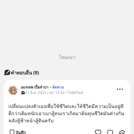
โฆษณา
คำตอบอื่น
(
9
)
อมรเทพ เปี้ยจำปา
•
ติดตาม
21 มี.ค. 2023 เวลา 15:32 • ไลฟ์สไตล์
เปลี่ยนแปลงตัวเองเพื่อใช้ชีวิตและให้ชีวิตมีความเป็นอยู่ที
ดีกว่าเดิมหนักเอาเบาสู้คนเราเกิดมาต้นทุนชีวิตมันต่างกัน
หลังสู้ฟ้าหน้าสู้ดินครับ
บันทึก