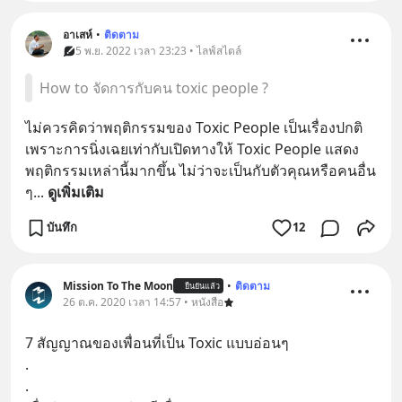
อาเสห์
•
ติดตาม
5 พ.ย. 2022 เวลา 23:23 • ไลฟ์สไตล์
How to จัดการกับคน toxic people ?
ไม่ควรคิดว่าพฤติกรรมของ Toxic People เป็นเรื่องปกติ 
เพราะการนิ่งเฉยเท่ากับเปิดทางให้ Toxic People แสดง
พฤติกรรมเหล่านี้มากขึ้น ไม่ว่าจะเป็นกับตัวคุณหรือคนอื่น 
ๆ
... 
ดูเพิ่มเติม
บันทึก
12
Mission To The Moon
•
ติดตาม
ยืนยันแล้ว
26 ต.ค. 2020 เวลา 14:57 • หนังสือ
7 สัญญาณของเพื่อนที่เป็น Toxic แบบอ่อนๆ
.
.