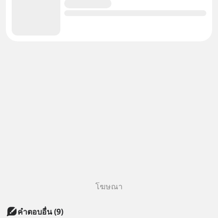
โฆษณา
คำตอบอื่น
(
9
)