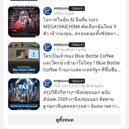
ไปอยู่บนดาวอังคารตามที่ Elon Musk
ลงทุนแมน
ยืนยันแล้ว
หรือ Jeff Bezos บอกไว้หรือเปล่า ภาพ
ได้รับการบูสต์
ฝันที่มหาเศรษฐีซิลิคอนแวลลีย์วาดไว้ว่า
โอกาสในหุ้น AI จีนที่มาแรง
มนุษย์นับล้านจะไปสร้างอาณานิคม
MEGA10AICHINA คัดเลือกหุ้นใหม่ 9
ใหม่ ล้อมรอบด้วยเทคโนโลยีสุดล้ำ อาจ
ตัว เข้ากองทุน.. ครอบคลุมทั้งซัปพลาย
จะฟังดูน่าตื่นเต้น แต่ความจริงที่ถูกซ่อน
เชน AI จีน พิเศษ ช่วง 3 - 19 ส.ค. 69 มี
ลงทุนแมน
ไว้ใต้พรมคือ ดาวอังคารเป็นเพียงนรกที่
ยืนยันแล้ว
โปรโมชัน ลด 50% ค่าธรรมเนียมซื้อ |
6 ชั่วโมงที่แล้ว • ธุรกิจ
เต็มไปด้วยรังสีมรณะและฝุ่นพิษ แล้ว
ยอด 2 ล้านบาทขึ้นไป ฟรีค่าธรรมเนียม
ใครเป็นเจ้าของ Blue Bottle Coffee
ทำไมบรรดาผู้นำเทคโนโลยีถึงยัง
ซื้อ
และใครนำเข้ามาในไทย ? Blue Bottle
พยายามหลอกขายฝันลมๆ แล้งๆ นี้ให้
Coffee ร้านกาแฟจากสหรัฐฯ ที่ขึ้นชื่อ
กับคนทั้งโลก พวกเขากำลังซ่อนความ
เรื่องความพิถีพิถัน กำลังจะเปิดสาขา
ลับอะไรไว้เบื้องหลังโปรเจกต์อวกาศที่
ลงทุนแมน
ยืนยันแล้ว
แรกในประเทศไทย ที่ Central Park
วันนี้ เวลา 03:30 • หุ้น & เศรษฐกิจ
ผลาญทรัพยากรมหาศาล วันนี้เราจะมา
สรุปวิธีบริหารภาษีลงทุนนอก ฉบับ
กะเทาะเปลือกความลวงโลกนี้กัน ใครที่
อัปเดต 2569 ภาษีลงทุนนอก คิดตาม
คิดว่าอนาคตของมนุษยชาติอยู่บนดาว
ฐานภาษีบุคคลธรรมดา นั่นหมายความ
ดวงอื่น เลือกฟังกันได้เลยนะครับ อย่า
ว่าถ้าเรามีกำไร 100,000 บาท
ลืมกด Follow ติดตาม PodCast ช่อง
ดูทั้งหมด
Geek Forever’s Podcast ของผมกัน
ด้วยนะครับ 🎧 ฟังผ่าน Spotify :