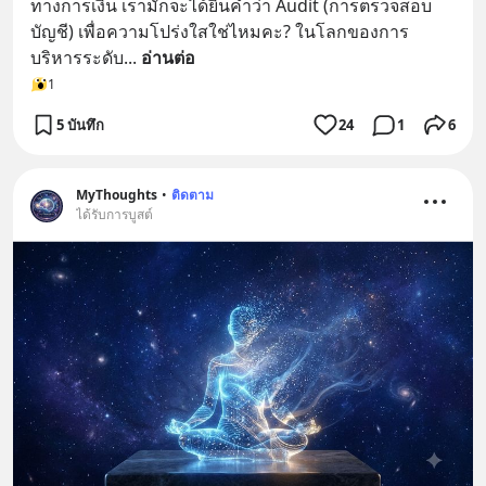
ทางการเงิน เรามักจะได้ยินคำว่า Audit (การตรวจสอบ
บัญชี) เพื่อความโปร่งใสใช่ไหมคะ? ในโลกของการ
บริหารระดับ
... 
อ่านต่อ
1
5 บันทึก
24
1
6
MyThoughts
•
ติดตาม
ได้รับการบูสต์