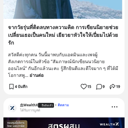
จากวัยรุ่นที่ติดลบทางความคิด การเขียนนิยายช่วย
เปลี่ยนเธอเป็นคนใหม่ เยียวยาหัวใจให้เปี่ยมไปด้วย
รัก
สวัสดีค่ะทุกคน วันนี้มาพบกับแอดมินและเพจผู้
สังเกตการณ์ในหัวข้อ “สัมภาษณ์นักเขียนนวนิยาย
ออนไลน์” กันอีกแล้วนะคะ รู้สึกยินดีและดีใจมาก ๆ ที่ได้มี
โอกาสพู
... 
อ่านต่อ
4 บันทึก
15
9
19
WealthX
•
ติดตาม
ยืนยันแล้ว
ได้รับการบูสต์