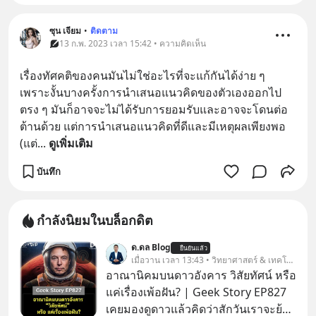
ซุน เจียม
•
ติดตาม
13 ก.พ. 2023 เวลา 15:42 • ความคิดเห็น
เรื่องทัศคติของคนมันไม่ใช่อะไรที่จะแก้กันได้ง่าย ๆ 
เพราะงั้นบางครั้งการนำเสนอแนวคิดของตัวเองออกไป
ตรง ๆ มันก็อาจจะไม่ได้รับการยอมรับและอาจจะโดนต่อ
ต้านด้วย แต่การนำเสนอแนวคิดที่ดีและมีเหตุผลเพียงพอ 
(แต่
... 
ดูเพิ่มเติม
บันทึก
กำลังนิยมในบล็อกดิต
ด.ดล Blog
ยืนยันแล้ว
เมื่อวาน เวลา 13:43 • วิทยาศาสตร์ & เทคโนโลยี
อาณานิคมบนดาวอังคาร วิสัยทัศน์ หรือ
แค่เรื่องเพ้อฝัน? | Geek Story EP827
เคยมองดูดาวแล้วคิดว่าสักวันเราจะย้าย