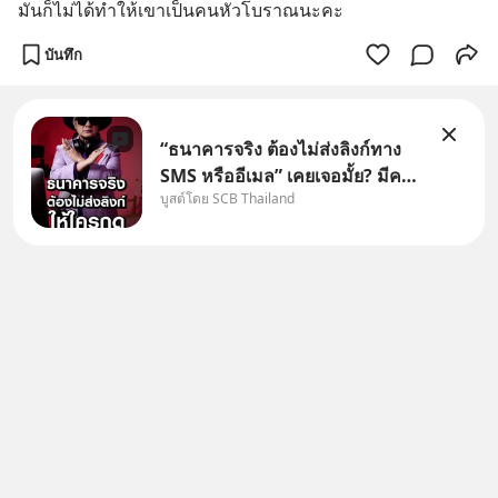
มันก็ไม่ได้ทำให้เขาเป็นคนหัวโบราณนะคะ
บันทึก
“ธนาคารจริง ต้องไม่ส่งลิงก์ทาง
SMS หรืออีเมล” เคยเจอมั้ย? มีคน
บูสต์โดย SCB Thailand
อ้างว่าโทรจากธนาคาร บอกว่า
บัญชีมีปัญหา แล้วให้กดลิงก์โน่นนี่
หรือสแกนคิวอาร์โค้ดทันที มาฟัง
“ป้าเก๋าเล่ากลโกง” เพื่อรู้ทันมุก
หลอกลวงในคราบ