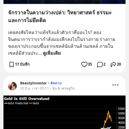
จักรวาลในความว่างเปล่า: วิทยาศาสตร์ ธรรมะ
และการไม่ยึดติด
เคยสงสัยไหมว่าแท้จริงแล้วตัวเราคืออะไร? ลอง
จินตนาการว่าเรากำลังมองลึกลงไปในร่างกาย ร่างกาย
ของเราประกอบขึ้นจากเซลล์นับล้านล้านเซลล์ ภายใน
เซลล์มีส่วนประ
... 
ดูเพิ่มเติม
17 บันทึก
35
2
20
BeautyInvestor
•
ติดตาม
20 มิ.ย. เวลา 05:11 • หุ้น & เศรษฐกิจ