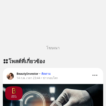
บรรเทาความเครียด ลดความวิตกกังวล
เพิ่มการผ่อนคลาย ซึ่งช่วยให้การนอน
หลับมีประสิทธิภาพมากยิ่งขึ้น 📍 สนใจ
สั่งซื้อสินค้า Diip CBD 💬 LINE :
@diipgeek 🔗 หรือกดลิงก์
https://lin.ee/U91Fzyz
โฆษณา
โพสต์ที่เกี่ยวข้อง
BeautyInvestor
•
ติดตาม
14 ก.พ. เวลา 23:44 • ข่าวรอบโลก