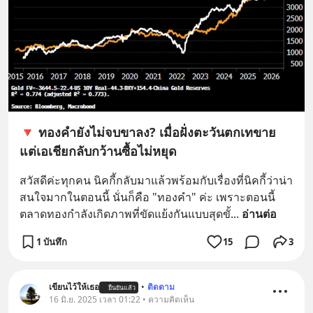
🔻 ทองคำยังไม่จบขาลง? เมื่อฝั่งตะวันตกเทขาย
แต่เอเชียกลับกว้านซื้อไม่หยุด
สวัสดีค่ะทุกคน นิคกี้กลับมาแล้วพร้อมกับเรื่องที่นิคกี้ว่าน่า
สนใจมากในตอนนี้ นั่นก็คือ "ทองคำ" ค่ะ เพราะตอนนี้
ตลาดทองกำลังเกิดภาพที่ขัดแย้งกันแบบสุดขั้
... 
อ่านต่อ
1 บันทึก
15
3
เขียนไว้ให้เธอ
•
ติดตาม
ยืนยันแล้ว
16 มิ.ย. 2025 เวลา 01:22 • ความคิดเห็น