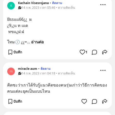
Kachain Visesrojana
•
ติดตาม
K
14 ก.พ. 2023 เวลา 05:46 • ความคิดเห็น
Bssแแ66¿¿  ผ
¿9,¿แ ท เเเด
 ทขแ¿ฝ ฝ
ใทม🕕 ¿¿=
... 
อ่านต่อ
บันทึก
1
miracle aum
•
ติดตาม
m
14 ก.พ. 2023 เวลา 04:18 • ความคิดเห็น
คิดซะว่าเราได้รับรู้แนวคิดของคนรุ่นเก่าว่าวิธีการคิดของ
คนแต่ละยุคเป็นแบบไหน
บันทึก