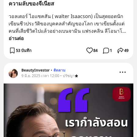
ความลับของจีเนียส
วอลเตอร์ ไอแซคสัน ( walter Isaacson) เป็นสุดยอดนัก
เขียนชีวประวัติของบุคคลสำคัญของโลก เขาเขียนตั้งแต่
คนที่เสียชีวิตไปแล้วอย่างเบนจามิน แฟรงคลิน ลีโอนาโ
... 
อ่านต่อ
53 บันทึก
84
1
49
BeautyInvestor
•
ติดตาม
9 มิ.ย. 2025 เวลา 12:00 • ปรัชญา