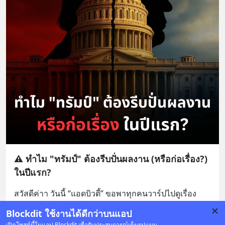
⚠️ ทำไม "ทรัมป์" ต้องรีบปั่นผลงาน (หรือก่อเรื่อง?)
ในปีแรก?
สวัสดีค่าา วันนี้ “แอดบิวตี้” ขอพาทุกคนวาร์ปไปดูเรื่อง
การเมืองในอเมริกาแป๊บนึงค่ะ ไม่ต้องงงนะคะว่า เอ๊ะ! 
Blockdit ใช้งานได้ดีกว่าบนแอป
ทำไมวันนี้มาสายการเมือง? เพราะเรื่องนี้มันมีผ
... 
อ่านต่อ
เปิดโพสต์นี้ในแอป Blockdit เพื่อรับประสบการณ์เต็มรูปแบบ