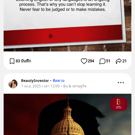
63 บันทึก
294
51
21
BeautyInvestor
•
ติดตาม
1 เม.ย. 2025 เวลา 12:00 • หุ้น & เศรษฐกิจ