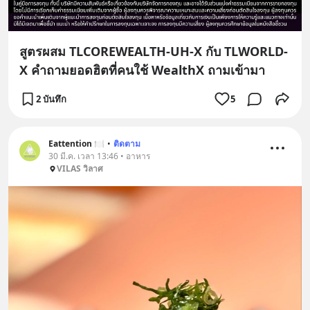
สูตรผสม TLCOREWEALTH-UH-X กับ TLWORLD-
X คำถามยอดฮิตที่คนใช้ WealthX ถามเข้ามา
2 บันทึก
5
Eattention 🍽
•
ติดตาม
30 มี.ค. เวลา 13:46 • อาหาร
VILAS วิลาศ