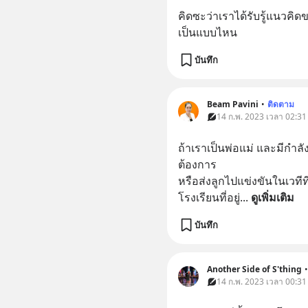
คิดซะว่าเราได้รับรู้แนวคิด
เป็นแบบไหน
บันทึก
Beam Pavini
•
ติดตาม
14 ก.พ. 2023 เวลา 02:31
ถ้าเราเป็นพ่อแม่ และมีกำลั
ต้องการ
หรือส่งลูกไปแข่งขันในเวท
โรงเรียนที่อยู่
... 
ดูเพิ่มเติม
บันทึก
Another Side of S'thing
•
14 ก.พ. 2023 เวลา 00:31