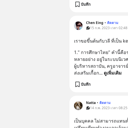
บันทึก
Chen Eing
•
ติดตาม
15 ก.พ. 2023 เวลา 02:48
เราขอขึ้นต้นกับวลี ที่เป็น 
1." การศึกษาไทย" คำนี้คือ
หลายอย่าง อยู่ในระบบนิเวศนี้
ผู้บริหารสถาบัน, ครูอาจารย์
ส่งเสริมเกื้อก
... 
ดูเพิ่มเติม
บันทึก
Natta
•
ติดตาม
14 ก.พ. 2023 เวลา 08:25
เป็นบุคคล ไม่สามารถแทนทั
เปรียบเทียบทำงานเจอเจ้าน