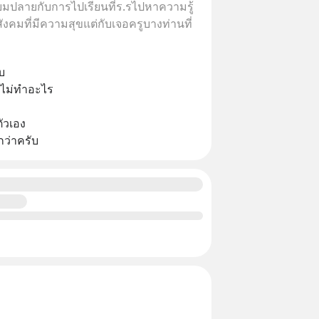
ยมปลายกับการไปเรียนที่ร.รไปหาความรู้
สังคมที่มีความสุขแต่กับเจอครูบางท่านที่
บ
ว ไม่ทำอะไร
ตัวเอง
กว่าครับ