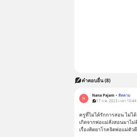
คำตอบอื่น
(
8
)
Nana​ Pajam
•
ติดตาม
N
17 ก.พ. 2023 เวลา 10:44
ครูที่ไม่ได้รักการสอน​ ไม่ได้
เกิดจากพ่อแม่สั่งสอนมาไม่ดี​ ท
เรื่องติดยาโรคจิตพ่อแม่ตัวดี