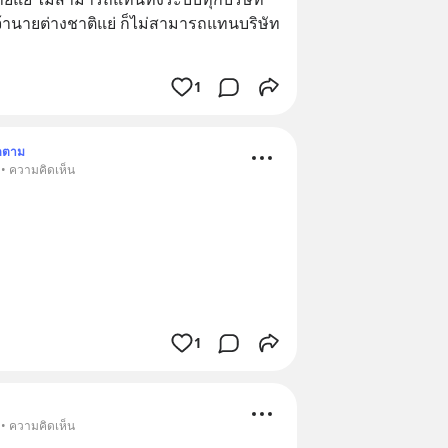
้านายต่างชาติแย่ ก็ไม่สามารถแทนบริษัท
1
ดตาม
 • ความคิดเห็น
1
 • ความคิดเห็น