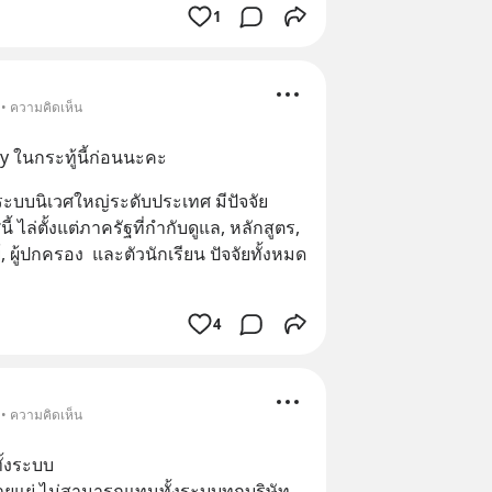
1
 • ความคิดเห็น
key ในกระทู้นี้ก่อนนะคะ
ระบบนิเวศใหญ่ระดับประเทศ มีปัจจัย
 ไล่ตั้งแต่ภาครัฐที่กำกับดูแล, หลักสูตร, 
, ผู้ปกครอง  และตัวนักเรียน ปัจจัยทั้งหมด 
4
 • ความคิดเห็น
้งระบบ 
ายแย่ ไม่สามารถแทนทั้งระบบทุกบริษัท