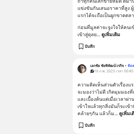
ถ้าทุกคนเลิกขายหมด ดีมาน
แข่งขันกันเสนอราคาที่สูง 
แรกได้จะถือเป็นผูกขาดตล
ก่อนที่มูลค่าจะจูงใจให้ค
เข้าสู่ดุลย
... 
ดูเพิ่มเติม
บันทึก
เอกชัย ชัยพิพัฒน์วรกิจ
•
ติด
16 ก.พ. 2023 เวลา 00:45
ความคิดเห็นส่วนตัวเรื่องแร
จะมองว่าไม่ดี เกิดมุมมองที่
และเบื้องต้นแต่เมื่อเวลาผ
เข้าใจแล้วทุกสิ่งมันก็จะเข้าที
คล้ายๆกัน แล้วก็ม
... 
ดูเพิ่มเ
บันทึก