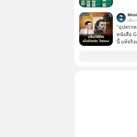
Miss
เมื่อว
"อุปสรรค"
หนังสือ 
นี้ แท้จร
เวลาเปลี
หนึ่ง เคย
ล้านดอลล
เขาไม่อยา
คือ โทรศ
ถึง 14 เดือนเต็ม แต่ความเงีย
นั้นกลับก
เขาก้าวขึ
เปลี่ยนชีวิตเขา
มาร่วมถอ
(ไฟเขียว)
ความพร้อม