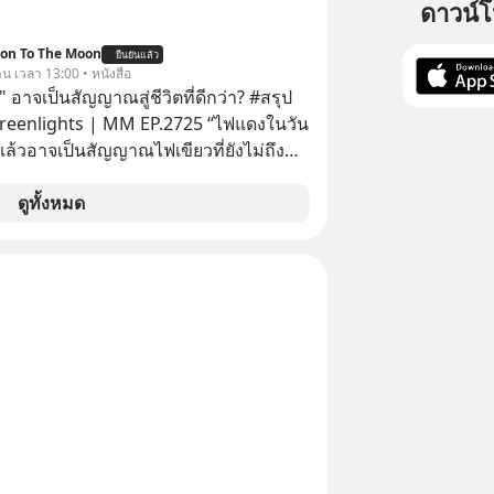
ดาวน์
ion To The Moon
ยืนยันแล้ว
าน เวลา 13:00 • หนังสือ
 อาจเป็นสัญญาณสู่ชีวิตที่ดีกว่า? #สรุป
Greenlights | MM EP.2725 “ไฟแดงในวัน
ิงแล้วอาจเป็นสัญญาณไฟเขียวที่ยังไม่ถึง
่ยนสี” McConaughey ดาราดาวรุ่งในยุค
ปฏิเสธเงินค่าตัวหนังรอมคอมที่สูงถึง 14.5
ดูทั้งหมด
าร์ (หรือราว 500 ล้านบาท) เพียงเพราะ
กขังตัวเองไว้ในกล่องเดิมๆ ผลที่ตามมา
ัพท์ของเขากลายเป็นความเงียบสนิทนาน
บและ "ไฟแดง" ในวัน
ลายเป็นการถอยหลังเพื่อตั้งหลัก จนส่งให้
้นไปยืนถือรางวัลออสการ์ ในบทบาทที่
ไปตลอดกาล ใน MM EP. นี้ เราจะ
ดรหัสและปรับวิธีคิดกันว่า Greenlight
 จะสร้างมันขึ้นมาล่วงหน้าด้วยวินัยและ
ได้อย่างไร? Yellowlight (ไฟเหลือง) จะ