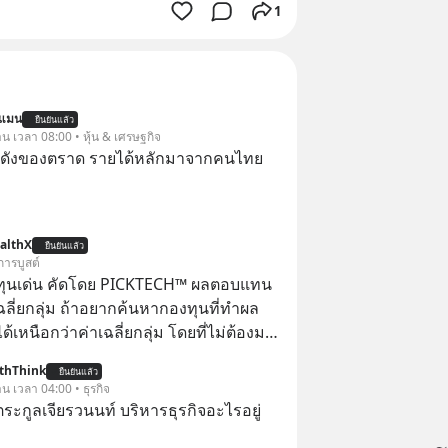
1
นแมน
ยืนยันแล้ว
าน เวลา 08:00 • หุ้น & เศรษฐกิจ
่อดังของตราด รายได้หลักมาจากคนไทย
althX
ยืนยันแล้ว
การบูสต์
ทุนเด่น คัดโดย PICKTECH™ ผลตอบแทน
ฉลี่ยกลุ่ม ถ้าอยากค้นหากองทุนที่ทำผล
อกว่าค่าเฉลี่ยกลุ่ม โดยที่ไม่ต้องมา
ข้อมูลและวิเคราะห์เองให้เสียเวลา แค่ใช้
thThink
ยืนยันแล้ว
™ บนแอป WealthX ช่วยคัดกองทุนเด่น
าน เวลา 04:00 • ธุรกิจ
ะกูลเจียรวนนท์ บริหารธุรกิจอะไรอยู่