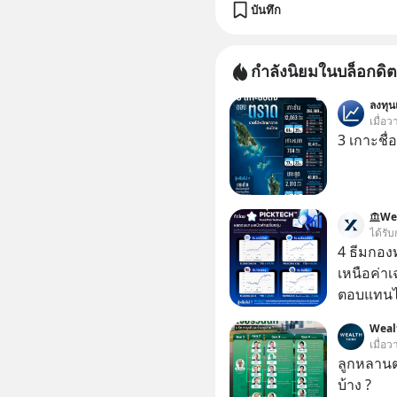
บันทึก
กำลังนิยมในบล็อกดิต
ลงทุ
เมื่อว
3 เกาะชื
We
ได้รับ
4 ธีมกอง
เหนือค่าเ
ตอบแทนได้เหนื
นั่งค้นหา
Weal
PICKTECH
เมื่อว
ให้ได้
ลูกหลานตร
บ้าง ?