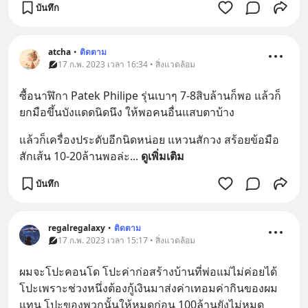
บันทึก
atcha
•
ติดตาม
17 ก.พ. 2023 เวลา 16:34 • สิ่งแวดล้อม
ซื้อนาฬิกา Patek Philipe รุ่นเบาๆ 7-8สิบล้านก็พอ แล้วก็
ยกมือขึ้นบังแดดนิดนึง ให้พอคนอื่นแสบตาบ้าง
แล้วก็เครื่องประดับอีกนิดหน่อย แหวนสักวง สร้อยข้อมือ
สักเส้น 10-20ล้านพอล่ะ
... 
ดูเพิ่มเติม
บันทึก
regalregalaxy
•
ติดตาม
17 ก.พ. 2023 เวลา 15:17 • สิ่งแวดล้อม
ผมจะโปะคอนโด โปะค่าก่อสร้างบ้านที่พ่อแม่ไม่ค่อยได้
โปะเพราะช่วงหนึ่งต้องกู้เงินมาส่งค่าเทอมค่ากินของผม
แทน โปะของพวกนั้นให้หมดก่อน 100ล้านยังไม่หมด