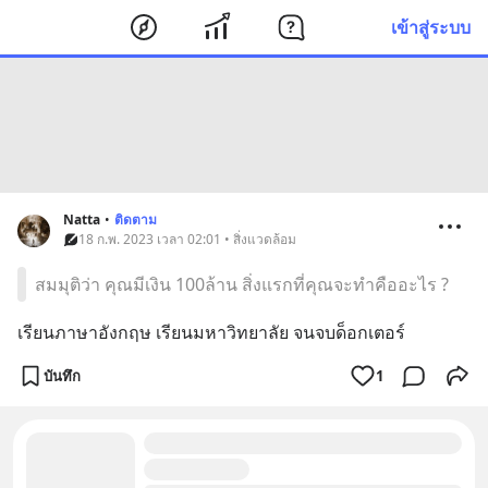
เข้าสู่ระบบ
Natta
•
ติดตาม
18 ก.พ. 2023 เวลา 02:01 • สิ่งแวดล้อม
สมมุติว่า คุณมีเงิน 100ล้าน สิ่งแรกที่คุณจะทำคืออะไร ?
เรียนภาษาอังกฤษ เรียนมหาวิทยาลัย จนจบด็อกเตอร์
บันทึก
1