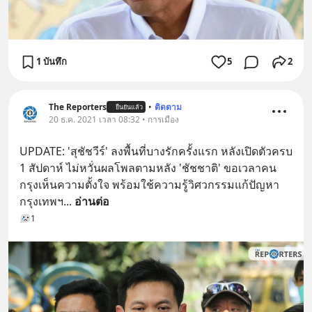
1 บันทึก
5
2
The Reporters
•
ติดตาม
ยืนยันแล้ว
20 ธ.ค. 2021 เวลา 08:32 • การเมือง
UPDATE: 'สุชัชวีร์' ลงพื้นที่บางรักครั้งแรก หลังเปิดตัวครบ 
1 สัปดาห์ ไม่หวั่นผลโพลตามหลัง 'ชัชชาติ' ขอเวลาคน
กรุงเห็นความตั้งใจ พร้อมใช้ความรู้วิศวกรรมแก้ปัญหา
กรุงเทพฯ
... 
อ่านต่อ
1