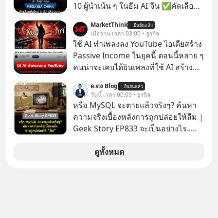
ราว 500 ล้านบาท) เพียงเพราะเขาไม่
10 ผู้นำเน้น ๆ ในธีม AI จีน ✅คัดเลือก
อยากขังตัวเองไว้ในกล่องเดิมๆ ผลที่
หุ้นใหม่ 9 ตัว เข้ากองทุน ✅ร่วมเป็น
MarketThink
ตามมาคือ โทรศัพท์ของเขากลายเป็น
ยืนยันแล้ว
เจ้าของผู้นำ AI จีน ตั้งแต่โรงงานผลิตชิป
เมื่อวาน เวลา 03:00 • ธุรกิจ
ความเงียบสนิทนานถึง 14 เดือนเต็ม แต่
หน่วยความจำ โมเดล AI ยันหุ่นยนต์
ใช้ AI ทำเพลงลง YouTube ไอเดียสร้าง
ความเงียบและ "ไฟแดง" ในวันนั้นกลับ
✅ได้การรับยกเว้นภาษี Capital Gain
Passive Income ในยุคนี้ ตอนนี้หลาย ๆ
กลายเป็นการถอยหลังเพื่อตั้งหลัก จนส่ง
ตามกฎหมายภาษีของประเทศไทย
คนน่าจะเคยได้ยินเพลงที่ใช้ AI สร้าง
ให้เขาก้าวขึ้นไปยืนถือรางวัลออสการ์
ผ่านหูกันมาบ้าง เช่น เพลง “ไม่มีใคร
ในบทบาทที่เปลี่ยนชีวิตเขาไปตลอดกาล
ด.ดล Blog
ยืนยันแล้ว
รู้ตัวเรา” จากช่องชื่อว่า UNHEARD
วันนี้ เวลา 00:09 • ธุรกิจ
ใน MM EP. นี้ เราจะมาร่วมถอดรหัส
MUSIC ที่ตอนนี้มียอดรับชมกว่า 26
หรือ MySQL จะตายแล้วจริงๆ? ค้นหา
และปรับวิธีคิดกันว่า Greenlight (ไฟ
ล้านครั้งแล้ว
ความจริงเบื้องหลังการถูกปล่อยให้ลืม |
เขียว) จะสร้างมันขึ้นมาล่วงหน้าด้วย
Geek Story EP833 จะเป็นอย่างไร..
วินัยและความพร้อมได้อย่างไร?
เมื่อซอฟต์แวร์ฟรีที่หล่อเลี้ยงเว็บไซต์
Yellowlight (ไฟเหลือง) จะรับมือกับ
กว่าครึ่งโลก ถูกมหาเศรษฐีคู่แข่งทุ่มเงิน
ดูทั้งหมด
สัญญาณเตือน และชะลอตัวอย่างมีสติ
ซื้อกิจการไป? นี่คือเรื่องจริงของ
อย่างไร? Redlight (ไฟแดง) จะเปลี่ยน
MySQL ฐานข้อมูลระดับตำนานที่
อุปสรรคและความผิดพลาดให้กลายเป็น
โปรแกรมเมอร์คนหนึ่งใช้เวลา 27 ปี
บทเรียนที่ส่งเราไปได้ไกลกว่าเดิมได้
ปลุกปั้นและตั้งชื่อตามลูกสาวของตัวเอง
อย่างไร? หากคุณกำลังรู้สึกว่าชีวิตเจอ
เมื่อรู้ว่าผลงานชิ้นเอกกำลังจะตกไปอยู่
แต่ทางตัน ลองเปิดใจฟัง EP. นี้ แล้วคุณ