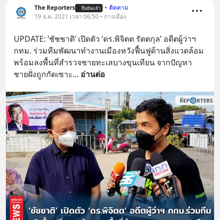
The Reporters
•
ติดตาม
ยืนยันแล้ว
19 ธ.ค. 2021 เวลา 06:50 • การเมือง
UPDATE: ‘ชัชชาติ’ เปิดตัว ‘ดร.พิจิตต รัตตกุล’ อดีตผู้ว่าฯ 
กทม. ร่วมทีมพัฒนาทำงานเมืองหวังฟื้นฟูด้านสิ่งแวดล้อม 
พร้อมลงพื้นที่สำรวจชายทะเลบางขุนเทียน จากปัญหา
ชายฝั่งถูกกัดเซาะ
... 
อ่านต่อ