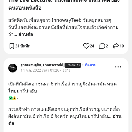
คนสอนหนังสือ
สวัสดีครับเพื่อนๆชาว InnowayTeeb วันหยุดสบายๆ
วันนี้แอดเพิ่งจะอ่านหนังสือที่น่าสนใจจบแล้วเกิดคำถาม
ว่า
... 
อ่านต่อ
31 บันทึก
24
2
19
ฐานเศรษฐกิจ_Thansettakij
•
ติดตาม
ยืนยันแล้ว
14 ก.ค. 2022 เวลา 01:26 • ธุรกิจ
เปิดพิกัดดึงเอกชนผุด 6 ท่าเรือสำราญฝั่งอันดามัน หนุน
ไทยมารีน่าฮับ
2
กรมเจ้าท่า กางแผนดึงเอกชนผุดท่าเรือสำราญขนาดเล็ก 
ฝั่งอันดามัน 6 ท่าเรือ 6 จังหวัด หนุนไทยมารีน่าฮับ
... 
อ่าน
ต่อ