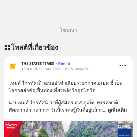
https://www.tharadhol.com/geek-
story-ep833-or-is-mysql-really-
dying/ ติดตามสาระดี ๆ อัพเดททุกวัน
ผ่าน Line OA ด.ดล Blog คลิกเลย -->
โฆษณา
https://lin.ee/aMEkyNA
========================= 📣
โพสต์ที่เกี่ยวข้อง
สนับสนุนโดย 📣
=========================
เครียด หลับยาก ผมอยากแนะนำ
THE STATES TIMES
•
ติดตาม
16 พ.ย. 2022 เวลา 12:00 • หุ้น & เศรษฐกิจ
ผลิตภัณฑ์เสริมอาหาร Diip CBD ช่วย
บรรเทาความเครียด ลดความวิตกกังวล
‘เทมส์ ไกรทัศน์’ วอนอย่าทำเสียบรรยากาศเอเปค ชี้ เป็น
เพิ่มการผ่อนคลาย ซึ่งช่วยให้การนอน
โอกาสสำคัญฟื้นท่องเที่ยวหลังวิกฤตโควิด
หลับมีประสิทธิภาพมากยิ่งขึ้น 📍 สนใจ
สั่งซื้อสินค้า Diip CBD 💬 LINE :
นายเทมส์ ไกรทัศน์ ว่าที่ผู้สมัคร ส.ส.ภูเก็ต  พรรคชาติ
@diipgeek 🔗 หรือกดลิงก์
พัฒนากล้า กล่าวว่า วันนี้เราคงรู้กันดีอยู่แล้วว
... 
ดูเพิ่มเติม
https://lin.ee/U91Fzyz