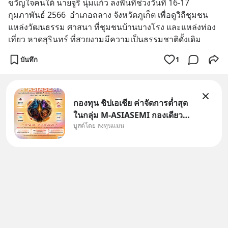
ขวัญใจคนใต้ นายจูรี นุ่มแก้ว ลงพื้นที่ช่วงวันที่ 16-17 
กุมภาพันธ์ 2566  อำเภอถลาง จังหวัดภูเก็ต เพื่อดูวิถีชุมชน 
แหล่งวัฒนธรรม ศาสนา ที่ชุมชนบ้านบางโรง และแหล่งท่อง
เที่ยว หาดสุรินทร์ ที่สวยงามมีความเป็นธรรมชาติดั้งเดิม
บันทึก
1
กองทุน ชิปเอเชีย ค่าจัดการต่ำสุด
ในกลุ่ม M-ASIASEMI กองเดียว
บูสต์โดย ลงทุนแมน
ครบ มีทั้ง CXMT จากจีน TSMC
จากไต้หวัน SK Hynix จาก
เกาหลีใต้ Kioxia จากญี่ปุ่น