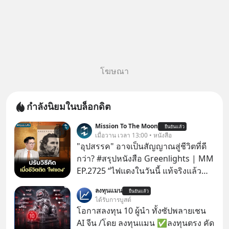
โฆษณา
กำลังนิยมในบล็อกดิต
Mission To The Moon
ยืนยันแล้ว
เมื่อวาน เวลา 13:00 • หนังสือ
"อุปสรรค" อาจเป็นสัญญาณสู่ชีวิตที่ดี
กว่า? #สรุปหนังสือ Greenlights | MM
EP.2725 “ไฟแดงในวันนี้ แท้จริงแล้ว
อาจเป็นสัญญาณไฟเขียวที่ยังไม่ถึงเวลา
ลงทุนแมน
ยืนยันแล้ว
เปลี่ยนสี” McConaughey ดาราดาวรุ่ง
ได้รับการบูสต์
ในยุคหนึ่ง เคยปฏิเสธเงินค่าตัวหนังรอม
โอกาสลงทุน 10 ผู้นำ ทั้งซัปพลายเชน
คอมที่สูงถึง 14.5 ล้านดอลลาร์ (หรือ
AI จีน /โดย ลงทุนแมน ✅ลงทุนตรง คัด