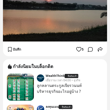
บันทึก
5
กำลังนิยมในบล็อกดิต
WealthThink
ยืนยันแล้ว
เมื่อวาน เวลา 04:00 • ธุรกิจ
ลูกหลานตระกูลเจียรวนนท์
บริหารธุรกิจอะไรอยู่บ้าง ?
ลงทุนแมน
ยืนยันแล้ว