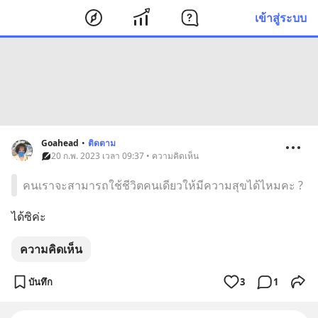
เข้าสู่ระบบ
Goahead
•
ติดตาม
20 ก.พ. 2023 เวลา 09:37 • ความคิดเห็น
คนเราจะสามารถใช้ชีวิตคนเดียวให้มีความสุขได้ไหมคะ ?
ได้ซิค่ะ
ความคิดเห็น
บันทึก
3
1