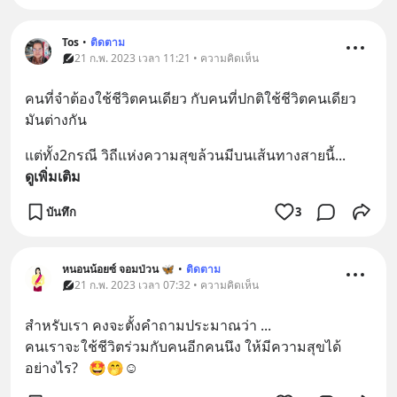
Tos
•
ติดตาม
21 ก.พ. 2023 เวลา 11:21 • ความคิดเห็น
คนที่จำต้องใช้ชีวิตคนเดียว กับคนที่ปกติใช้ชีวิตคนเดียว 
มันต่างกัน
แต่ทั้ง2กรณี วิถีแห่งความสุขล้วนมีบนเส้นทางสายนี้
... 
ดูเพิ่มเติม
บันทึก
3
หนอนน้อยซ์ จอมป่วน 🦋
•
ติดตาม
21 ก.พ. 2023 เวลา 07:32 • ความคิดเห็น
สำหรับเรา คงจะตั้งคำถามประมาณว่า ...
คนเราจะใช้ชีวิตร่วมกับคนอีกคนนึง ให้มีความสุขได้
อย่างไร?   🤩🤭☺️