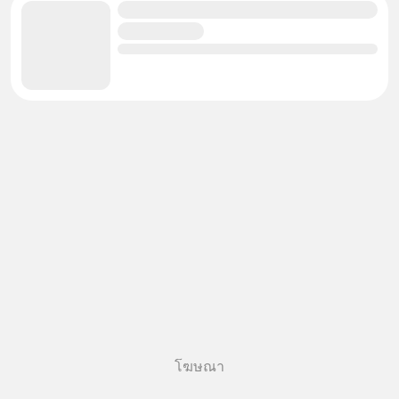
โฆษณา