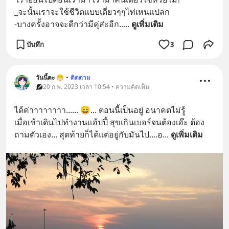
_จะนั้นเราจะใช้ชีวิตเเบบเดี่ยวๆๆไท่เหนเเปลก
-บางครั้งอาจจะดีกว่ามีคุ่ส่ะอีก..
... 
ดูเพิ่มเติม
บันทึก
3
วันนี้คะ 😁
•
ติดตาม
20 ก.พ. 2023 เวลา 10:54 • ความคิดเห็น
ได้ค่าาาาาาาา...... 😄... ตอนนี้เป็นอยู่ อนาคตไม่รู้
เมื่อเช้าเดินไปทำงานแฮ้ปปี้ สุขเกินเบอร์จนต้องเอ๊ะ ต้อง
ถามตัวเอง... สุดท้ายก็ได้แต่อยู่กับมันไป....อ
... 
ดูเพิ่มเติม