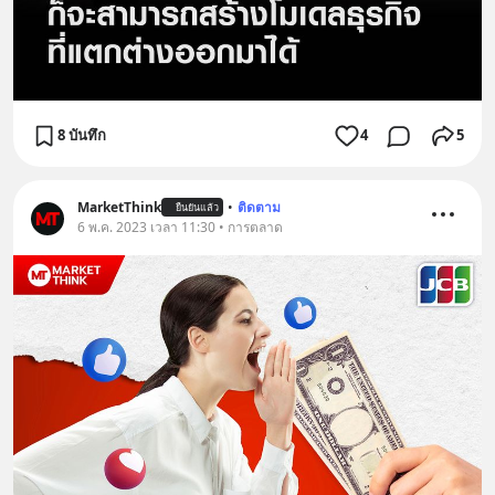
8 บันทึก
4
5
MarketThink
•
ติดตาม
ยืนยันแล้ว
6 พ.ค. 2023 เวลา 11:30 • การตลาด