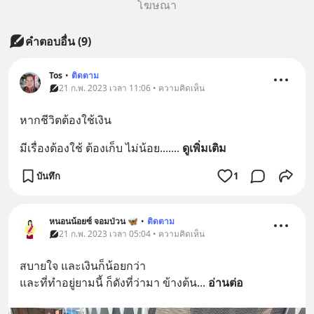
โฆษณา
คำตอบอื่น
(
9
)
Tos
•
ติดตาม
21 ก.พ. 2023 เวลา 11:06 • ความคิดเห็น
หากชีวิตต้องใช้เงิน
มีเรื่องต้องใช้ ต้องเก็บ ไม่น้อย....
... 
ดูเพิ่มเติม
บันทึก
1
หนอนน้อยซ์ จอมป่วน 🦋
•
ติดตาม
21 ก.พ. 2023 เวลา 05:04 • ความคิดเห็น
สบายใจ และเงินก็น้อยกว่า
และที่ทำอยู่ยามนี้ ก็ดังที่ว่ามา ข้างต้น
... 
อ่านต่อ