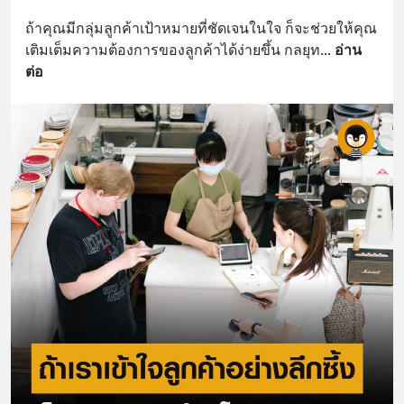
ถ้าคุณมีกลุ่มลูกค้าเป้าหมายที่ชัดเจนในใจ ก็จะช่วยให้คุณ
เติมเต็มความต้องการของลูกค้าได้ง่ายขึ้น กลยุท
... 
อ่าน
ต่อ