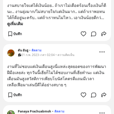
งาน​สบายใจ​แต่​ได้​เงิน​น้อย.. ถ้า​เรา​ไม่​เดือดร้อน​เรื่อง​เงิน​ก็​ดี​
นะ.. งาน​ยุ่ง​มาก​/ไม่​สบายใจ​/แต่​เงิน​มาก.. แต่​ถ้า​เรา​พอทน
ได้​ก็​ดี​อยู่​นะ​ครับ.. แต่​ถ้า​เรา​ทนไม่ไหว.. เอา​เงิน​น้อย​ดีกว่
... 
ดูเพิ่มเติม
บันทึก
ตัน ยันฮู
•
ติดตาม
21 ก.พ. 2023 เวลา 02:04 • ความคิดเห็น
งานที่ไม่ชอบแต่เงินเดือนสูงนี่แหล่ะสุดยอดของการพัฒนา
ฝีมือเลยล่ะ ทุกวันนี้เฮียก็ไม่ได้ชอบงานที่เฮียทำนะ แต่เงิน
เดือนมันสูงสวัสดิการเพียบโบนัสโคตรดีแถมมีเวลา
เหลือเฟือมาเล่นบีดีได้อย่างสบาย ๆ
บันทึก
Panaya Prachuabmoh
•
ติดตาม