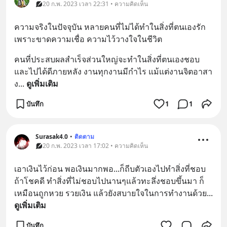
20 ก.พ. 2023 เวลา 22:31 • ความคิดเห็น
ความจริงในปัจจุบัน หลายคนที่ไม่ได้ทำในสิ่งที่ตนเองรัก 
เพราะขาดความเชื่อ ความไว้วางใจในชีวิต
คนที่ประสบผลสำเร็จส่วนใหญ่จะทำในสิ่งที่ตนเองชอบ 
และไปได้ดีภายหลัง งานทุกงานมีกำไร แม้แต่งานจิตอาสา 
ง
... 
ดูเพิ่มเติม
บันทึก
1
1
Surasak4.0
•
ติดตาม
20 ก.พ. 2023 เวลา 17:02 • ความคิดเห็น
เอาเงินไว้ก่อน พอเงินมากพอ...ก็ถีบตัวเองไปทำสิ่งที่ชอบ 
ถ้าโชคดี ทำสิ่งที่ไม่ชอบไปนานๆแล้วทะลึ่งชอบขึ้นมา ก็
เหมือนถูกหวย รวยเงิน แล้วยังสบายใจในการทำงานด้วย
... 
ดูเพิ่มเติม
บันทึก