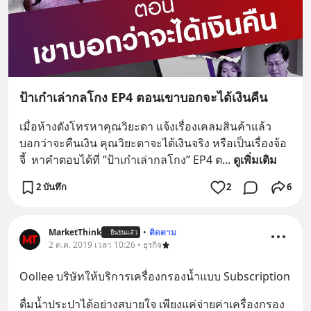
ป้าเก๋าเล่ากลโกง EP4 ตอนเขาบอกจะได้เงินคืน
เมื่อห้างดังโทรหาคุณวิยะดา แจ้งเรื่องเคลมสินค้าแล้ว
บอกว่าจะคืนเงิน คุณวิยะดาจะได้เงินจริง หรือเป็นเรื่องจ้อ
จี้  หาคำตอบได้ที่ “ป้าเก๋าเล่ากลโกง” EP4 ต
... 
ดูเพิ่มเติม
2 บันทึก
2
6
MarketThink
•
ติดตาม
ยืนยันแล้ว
2 ต.ค. 2019 เวลา 10:26 • ธุรกิจ
Oollee บริษัทให้บริการเครื่องกรองน้ำแบบ Subscription
ดื่มน้ำประปาได้อย่างสบายใจ เพียงแค่จ่ายค่าเครื่องกรอง