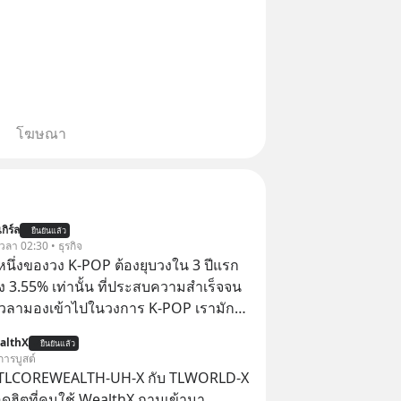
โฆษณา
กิร์ล
ยืนยันแล้ว
 เวลา 02:30 • ธุรกิจ
งหนึ่งของวง K-POP ต้องยุบวงใน 3 ปีแรก
ง 3.55% เท่านั้น ที่ประสบความสำเร็จจน
 เวลามองเข้าไปในวงการ K-POP เรามักจะ
วามสำเร็จที่หรูหรา คอนเสิร์ตสเกลใหญ่
althX
ยืนยันแล้ว
เดียม และยอดขายอัลบัมถล่มทลายจากวง
การบูสต์
ย่าง BTS, BLACKPINK หรือ SEVENTEEN
 TLCOREWEALTH-UH-X กับ TLWORLD-X
ฮิตที่คนใช้ WealthX ถามเข้ามา