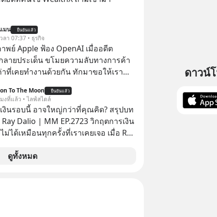
นแมน
ยืนยันแล้ว
 เวลา 07:37 • ธุรกิจ
าพย์ Apple ฟ้อง OpenAI เมื่ออดีต
กลายประเด็น ขโมยความลับทางการค้า
ดาวน์
เก่าที่เคยทำงานด้วยกัน ทักมาขอให้เรา
์งานเก่าที่เขาเคยทำไว้ ตอนยังอยู่บริษัท
ion To The Moon
ยืนยันแล้ว
โมงที่แล้ว • ไลฟ์สไตล์
งินรอบนี้ อาจใหญ่กว่าที่คุณคิด? สรุปบท
 Ray Dalio | MM EP.2723 วิกฤตการเงิน
ไม่ได้เหมือนทุกครั้งที่เราเคยเจอ เมื่อ Ray
ยผู้เคยทำนายวิกฤตเศรษฐกิจมาแล้วหลาย
รั้ง ออกมาส่งสัญญาณเตือนระเบิดเวลา
ดูทั้งหมด
กำลังก่อตัวขึ้น จาก "ระเบิดหนี้สิน
สานเข้ากับ "ฟองสบู่กระแส AI" ที่ผู้คน
าคาอย่างบ้าคลั่ง บทเรียนจาก
าสตร์ 500 ปี บอกอะไรเรา? ระเบียบโลก
ปลี่ยนมือไปในทิศทางไหน? และเราควร