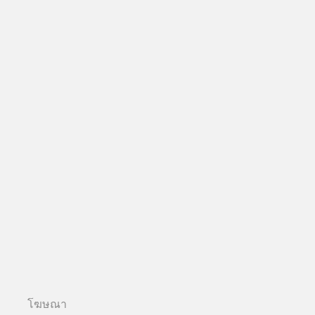
โฆษณา