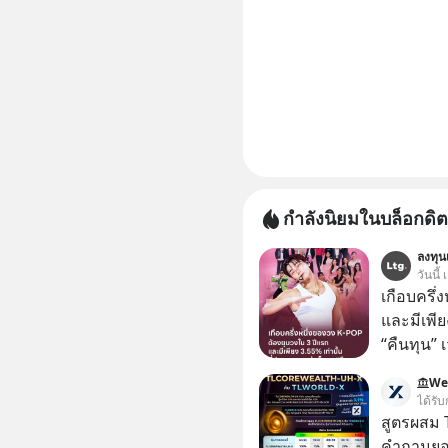
กำลังนิยมในบล็อกดิต
ลงทุนเ
วันนี้
เกือบครึ่
และมีเพีย
“คืนทุน”
เห็นภาพค
We
ระดับสเต
ได้รับ
ตัวท็อปอ
สูตรผสม
คำถามยอด