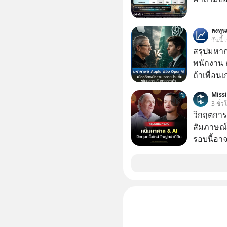
ลงทุ
วันนี้
สรุปมหาก
พนักงาน 
ถ้าเพื่อน
ช่วยหาไฟล
Miss
เดียวกัน
3 ชั่ว
วิกฤตการเ
สัมภาษณ์
รอบนี้อาจ
Dalio ชา
ต่อหลายค
ลูกใหม่ที่
มหาศาล" ผ
กำลังแห่ไล่ร
ประวัติศ
กำลังจะเ