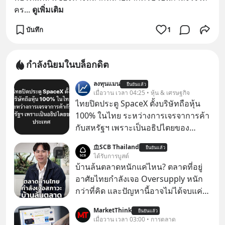
คร
... 
ดูเพิ่มเติม
บันทึก
1
กำลังนิยมในบล็อกดิต
ลงทุนแมน
ยืนยันแล้ว
เมื่อวาน เวลา 04:25 • หุ้น & เศรษฐกิจ
ไทยปิดประตู SpaceX ตั้งบริษัทถือหุ้น
100% ในไทย ระหว่างการเจรจาการค้า
กับสหรัฐฯ เพราะเป็นอธิปไตยของ
ประเทศ Bloomberg รายงาน ไทย
SCB Thailand
ยืนยันแล้ว
ประกาศจุดยืนชัดเจนว่า จะไม่อนุญาต
ได้รับการบูสต์
ให้บริษัทสหรัฐฯ ตั้งบริษัทโทรคมนาคม
บ้านล้นตลาดหนักแค่ไหน? ตลาดที่อยู่
ดาวเทียมที่ถือหุ้น 100% โดยชาวต่าง
อาศัยไทยกำลังเจอ Oversupply หนัก
ชาติ ในระหว่างการเจรจาการค้ากับ
กว่าที่คิด และปัญหานี้อาจไม่ได้จบแค่
รัฐบาลสหรัฐ โดยให้เหตุผลว่าเป็น
เรื่องเศรษฐกิจ #SCBEIC #อสังหา #บ้าน
MarketThink
ประเด็นด้านอธิปไตยของประเทศ
ยืนยันแล้ว
ล้นตลาด #เศรษฐกิจไทย #EICAround
เมื่อวาน เวลา 03:00 • การตลาด