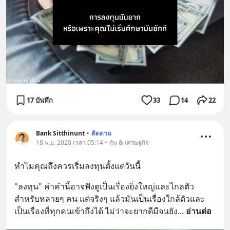
17 บันทึก
33
14
22
Bank Sitthinunt
•
ติดตาม
18 พ.ย. 2020 เวลา 05:14 • หุ้น & เศรษฐกิจ
ทำไมคุณถึงควรเริ่มลงทุนตั้งแต่วันนี้
"ลงทุน" คำคำนี้อาจฟังดูเป็นเรื่องยิ่งใหญ่และไกลตัว
สำหรับหลายๆ คน แต่จริงๆ แล้วมันเป็นเรื่องใกล้ตัวและ
เป็นเรื่องที่ทุกคนเข้าถึงได้ ไม่ว่าจะยากดีมีจนยัง
... 
อ่านต่อ