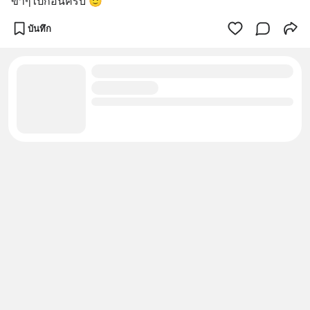
ขำๆไปก่อนครับ 🙂
บันทึก