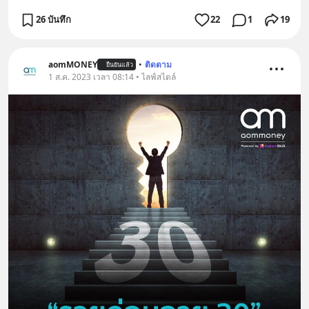
26 บันทึก
22
1
19
aomMONEY
•
ติดตาม
ยืนยันแล้ว
1 ส.ค. 2023 เวลา 08:14 • ไลฟ์สไตล์