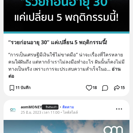
“รวยก่อนอายุ 30” แค่เปลี่ยน 5 พฤติกรรมนี้!
“การเป็นเศรษฐีมีเงินใช้ไม่ขาดมือ” น่าจะเรื่องที่ใครหลาย
คนใฝ่ฝันถึง แต่หากถ้าเราไม่ลงมือทำอะไร ฝันนั้นก็คงไม่มี
ทางเป็นจริง เพราะการจะประสบความสำเร็จในอ
... 
อ่าน
ต่อ
11 บันทึก
18
15
aomMONEY
•
ติดตาม
ยืนยันแล้ว
25 มิ.ย. 2023 เวลา 11:00 • ไลฟ์สไตล์