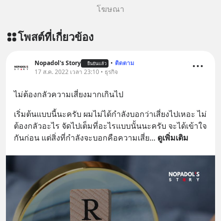
original article appeared here
โฆษณา
https://www.tharadhol.com/geek-
talk-ep243-when-malaysia-banned-
โพสต์ที่เกี่ยวข้อง
chinese-evs/ ติดตามสาระดี ๆ อัพเดท
ทุกวันผ่าน Line OA ด.ดล Blog คลิกเลย
--> https://lin.ee/aMEkyNA
Nopadol's Story
•
ติดตาม
ยืนยันแล้ว
17 ส.ค. 2022 เวลา 23:10 • ธุรกิจ
========================= 📣
สนับสนุนโดย 📣
ไม่ต้องกลัวความเสี่ยงมากเกินไป
=========================
เครียด หลับยาก ผมอยากแนะนำ
เริ่มต้นแบบนี้นะครับ ผมไม่ได้กำลังบอกว่าเสี่ยงไปเหอะ ไม่
ผลิตภัณฑ์เสริมอาหาร Diip CBD ช่วย
ต้องกลัวอะไร จัดไปเต็มที่อะไรแบบนั้นนะครับ จะได้เข้าใจ
บรรเทาความเครียด ลดความวิตกกังวล
กันก่อน แต่สิ่งที่กำลังจะบอกคือความเสี่ย
... 
ดูเพิ่มเติม
เพิ่มการผ่อนคลาย ซึ่งช่วยให้การนอน
หลับมีประสิทธิภาพมากยิ่งขึ้น 📍 สนใจ
สั่งซื้อสินค้า Diip CBD 💬 LINE :
@diipgeek 🔗 หรือกดลิงก์
https://lin.ee/U91Fzyz