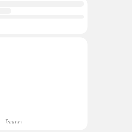
โฆษณา