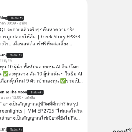
Blog
ยืนยันแล้ว
 เวลา 00:09 • ธุรกิจ
QL จะตายแล้วจริงๆ? ค้นหาความจริง
งการถูกปล่อยให้ลืม | Geek Story EP833
งไร.. เมื่อซอฟต์แวร์ฟรีที่หล่อเลี้ยง
่าครึ่งโลก ถูกมหาเศรษฐีคู่แข่งทุ่มเงินซื้อ
นแมน
ยืนยันแล้ว
ข้อมูล
การบูสต์
านที่โปรแกรมเมอร์คนหนึ่งใช้เวลา 27 ปี
น 10 ผู้นำ ทั้งซัปพลายเชน AI จีน /โดย
ั้งชื่อตามลูกสาวของตัวเอง เมื่อรู้ว่าผล
 ✅ลงทุนตรง คัด 10 ผู้นำเน้น ๆ ในธีม AI
อกกำลังจะตกไปอยู่ในมือของอาณาจักรที่
ลือกหุ้นใหม่ 9 ตัว เข้ากองทุน ✅ร่วมเป็น
ลายมัน เขาถึงขั้นต้องเขียนจดหมายเปิด
้นำ AI จีน ตั้งแต่โรงงานผลิตชิป หน่วย
ion To The Moon
คนทั้งอินเทอร์เน็ตให้ช่วยหยุดยั้งดีลนี้!
ยืนยันแล้ว
มเดล AI ยันหุ่นยนต์ ✅ได้การรับยกเว้น
าน เวลา 13:00 • หนังสือ
ขึ้นหลังจากการควบรวมกิจการครั้ง
ital Gain ตามกฎหมายภาษีของ
 อาจเป็นสัญญาณสู่ชีวิตที่ดีกว่า? #สรุป
สตร์? ยักษ์ใหญ่ตั้งใจซื้อไปพัฒนาต่อ หรือ
ทย
Greenlights | MM EP.2725 “ไฟแดงในวัน
 “ฆ่า” ให้พ้นทางกันแน่? และทำไมจุดจบ
ิงแล้วอาจเป็นสัญญาณไฟเขียวที่ยังไม่ถึง
นี้ ถึงเป็นการฆาตกรรมแบบสโลว์โมชันที่
่ยนสี” McConaughey ดาราดาวรุ่งในยุค
เลือกฟังกันได้เลยนะครับ อย่า
นแมน
ยืนยันแล้ว