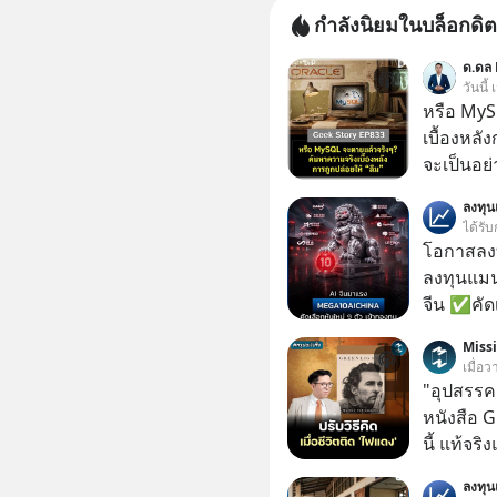
กำลังนิยมในบล็อกดิต
ด.ดล 
วันนี้
หรือ MyS
เบื้องหลั
จะเป็นอย่า
เว็บไซต์กว
ลงทุ
กิจการไป? นี่คือเรื่องจริงของ MySQL ฐาน
ได้รับ
ระดับตำน
โอกาสลงทุ
ปลุกปั้นและต
ลงทุนแมน
งานชิ้นเ
จีน ✅คัดเ
จ้องจะทำ
เจ้าของผู
Miss
ผนึกขอร้อง
ความจำ โ
เมื่อว
เกิดอะไร
ภาษี Cap
"อุปสรรค"
ประวัติศา
ประเทศไ
หนังสือ 
แค่ซื้อไป
นี้ แท้จร
ของเรื่อง
เวลาเปลี
ไม่มีแม้แต่ศพให้เห็น? 
ลงทุ