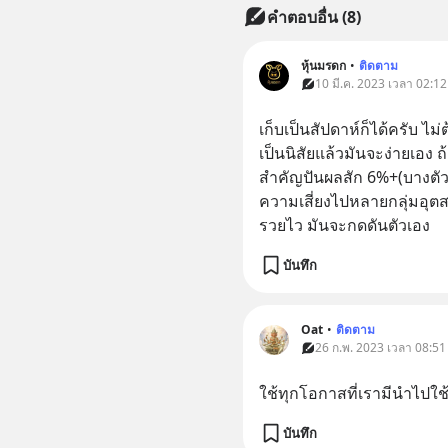
คำตอบอื่น
(
8
)
หุ้นมรดก
•
ติดตาม
10 มี.ค. 2023 เวลา 02:12 
เก็บเป็นสัปดาห์ก็ได้ครับ​ ไ
เป็นนิสัยแล้วมันจะง่ายเอง ถ้า
สำคัญปันผลสัก​ 6%+(บางตัวค
ความเสี่ยงไปหลายกลุ่มอุต
รวยไว​ มันจะกดดันตัวเอง
บันทึก
Oat
•
ติดตาม
26 ก.พ. 2023 เวลา 08:51 
ใช้ทุกโอกาสที่เรามีนำไปใช้ให
บันทึก