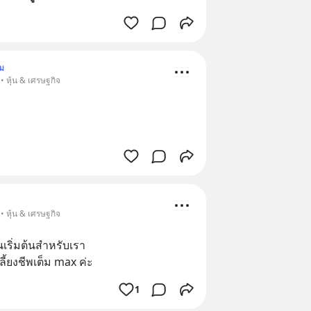
ม
• หุ้น & เศรษฐกิจ
• หุ้น & เศรษฐกิจ
นเริ่มต้นสำหรับเรา
ี้ยงชีพเต็ม max ค่ะ
1