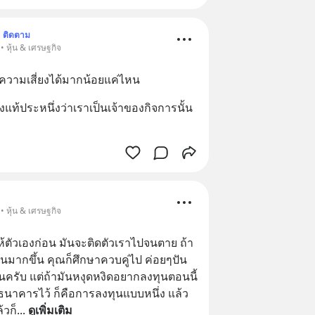
ติดตาม
• หุ้น & เศรษฐกิจ
ับความเสี่ยงได้มากน้อยแค่ไหน
แท้ประหนึ่งว่าเราเป็นเจ้าของกิจการนั้น
• หุ้น & เศรษฐกิจ
ห้ตัวเองก่อน มันจะติดตัวเราไปจนตาย ถ้า
งินมากขึ้น คุณก็ศึกษาควบคู่ไป ค่อยๆปัน
ครับ แต่ถ้ามันหงุดหงิดอยากลงทุนตอนนี้ 
ธนาคารไว้ ก็คือการลงทุนแบบหนึ่ง แล้ว
้วก็
... 
ดูเพิ่มเติม