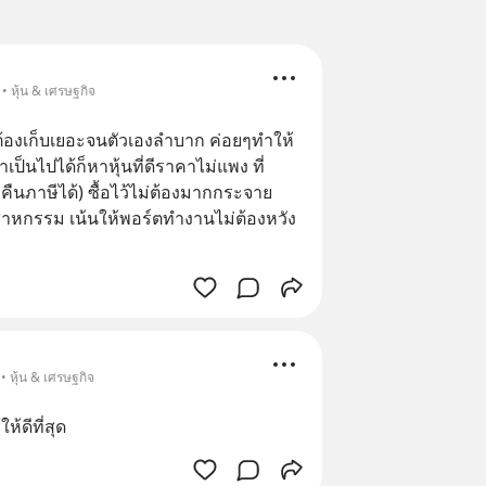
• หุ้น & เศรษฐกิจ
ม่ต้องเก็บเยอะจนตัวเองลำบาก​ ค่อยๆทำให้
เป็นไปได้ก็หาหุ้นที่ดีราคาไม่​แพง​ ที่
ืนภาษีได้)​ ซื้อไว้ไม่ต้องมากกระจาย
สาหกรรม​ เน้นให้พอร์ตทำงานไม่ต้องหวัง
• หุ้น & เศรษฐกิจ
้ดีที่สุด