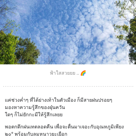
ฟ้าใสสวยยย .. 🌈
แค่ช่วงค่ำๆ ที่ได้ย่างเท้าในตัวเมือง ก็มีสายฝนปรอยๆ 
มองหาความรู้สึกของฝุ่นควัน 
ใดๆ ก็ไม่ยักกะมีให้รู้สึกเลยย
พอตกดึกฝนเทตลอดคืน เพื่อจะตื่นมาเจอะกับอุณหภูมิเพียง 
๒๐° พร้อมกับลมหนาวยะเยือก