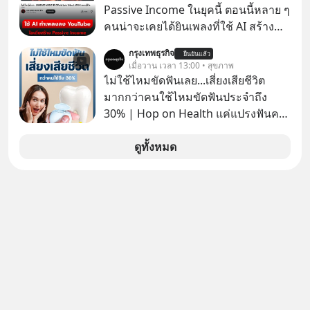
คืน” #ป้าเก๋าเล่ากลโกง #แก้เกมกลโกง
Passive Income ในยุคนี้ ตอนนี้หลาย ๆ
#อยู่อย่างยั่งยืน #Cybersecurity #เตือน
คนน่าจะเคยได้ยินเพลงที่ใช้ AI สร้าง
ภัยออนไลน์
ผ่านหูกันมาบ้าง เช่น เพลง “ไม่มีใคร
กรุงเทพธุรกิจ
ยืนยันแล้ว
รู้ตัวเรา” จากช่องชื่อว่า UNHEARD
เมื่อวาน เวลา 13:00 • สุขภาพ
MUSIC ที่ตอนนี้มียอดรับชมกว่า 26
ไม่ใช้ไหมขัดฟันเลย...เสี่ยงเสียชีวิต
ล้านครั้งแล้ว
มากกว่าคนใช้ไหมขัดฟันประจำถึง
30% | Hop on Health แค่แปรงฟันคง
ไม่พอ..จากการวิจัยตามเก็บข้อมูลผู้สูง
อายุ 5,000 คน มีข้อมูลที่น่าสนใจเกี่ยว
ดูทั้งหมด
กับโรคต่างๆที่เกิดจากการไม่ใช้ไหมขัด
ฟันเป็นประจำ เสี่ยงเกิดโรคนำไปสู่การ
เสียชีวิต...อะไรคือสาเหตุติดตามได้ใน
Hop On Health