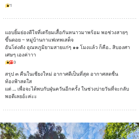
1
แอบยิ้มย่องดีใจที่เตรียมเสื้อกันหนาวมาพร้อม พอช่วงสายๆ 
ขึ้นดอย ~ หมู่บ้านกาแฟเทพเสด็จ
อันโด่งดัง อุณหภูมิยามสายแก่ๆ ๑๑ โมงแล้ว ก็คือ.. สิบองศา
เศษๆ เองค่าาา
3
สรุป ๓ คืนในเชียงใหม่ อากาศดีเป็นที่สุด อากาศสดชื่น 
ท้องฟ้าสดใส 
แต่ ... เพื่อจะได้พบกับฝุ่นควันอีกครั้ง ในช่วงบ่ายวันที่จะกลับ
พอดีเลยอ้ะค่ะะ