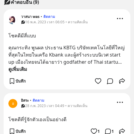
คำตอบอื่น
(
9
)
วาสนา was
•
ติดตาม
16 พ.ค. 2023 เวลา 06:05 • ความคิดเห็น
โชคดีมีสี่แบบ
คุณกระทิง พูนผล ประธาน KBTG บริษัทเทคโนโลยีที่ใหญ่
ที่สุดในไทยในเครือ Kbank และผู้สร้างระบบนิเวศ start 
up เมืองไทยจนได้ฉายาว่า godfather of Thai startu
... 
ดูเพิ่มเติม
บันทึก
อิสระ
•
ติดตาม
อ
28 ก.พ. 2023 เวลา 04:49 • ความคิดเห็น
โชคดีที่รู้จักตัวเองเป็นอย่างดี
บันทึก
1
1