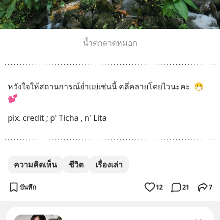
น้ำตกตาดหมอก
หวังใจให้สถานการณ์ย่ำแย่เช่นนี้ คลี่คลายโดยไวนะคะ  😷
💕
pix. credit ; p' Ticha , n' Lita
ความคิดเห็น
ชีวิต
เรื่องเล่า
บันทึก
12
21
7