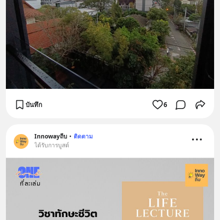
บันทึก
6
Innowayถีบ
•
ติดตาม
ได้รับการบูสต์