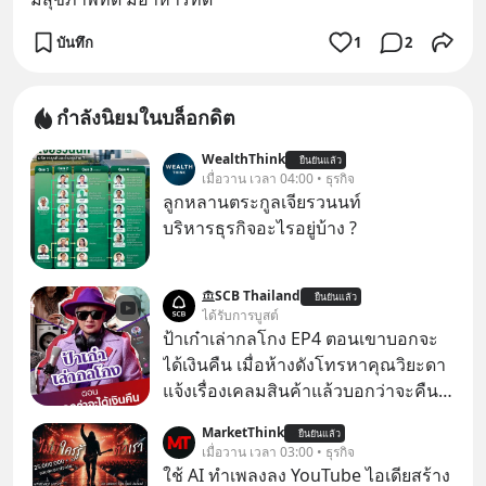
บันทึก
1
2
กำลังนิยมในบล็อกดิต
WealthThink
ยืนยันแล้ว
เมื่อวาน เวลา 04:00 • ธุรกิจ
ลูกหลานตระกูลเจียรวนนท์
บริหารธุรกิจอะไรอยู่บ้าง ?
SCB Thailand
ยืนยันแล้ว
ได้รับการบูสต์
ป้าเก๋าเล่ากลโกง EP4 ตอนเขาบอกจะ
ได้เงินคืน เมื่อห้างดังโทรหาคุณวิยะดา
แจ้งเรื่องเคลมสินค้าแล้วบอกว่าจะคืน
เงิน คุณวิยะดาจะได้เงินจริง หรือเป็น
MarketThink
ยืนยันแล้ว
เรื่องจ้อจี้ หาคำตอบได้ที่ “ป้าเก๋าเล่ากล
เมื่อวาน เวลา 03:00 • ธุรกิจ
โกง” EP4 ตอน “เขาบอกว่าจะได้เงิน
ใช้ AI ทำเพลงลง YouTube ไอเดียสร้าง