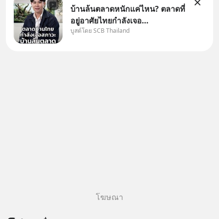
บ้านล้นตลาดหนักแค่ไหน? ตลาดที่
อยู่อาศัยไทยกำลังเจอ
บูสต์โดย SCB Thailand
Oversupply หนักกว่าที่คิด และ
ปัญหานี้อาจไม่ได้จบแค่เรื่อง
เศรษฐกิจ #SCBEIC #อสังหา
#บ้านล้นตลาด #เศรษฐกิจไทย
#EICAround #SCBThailand
สามารถดูคลิปท
โฆษณา