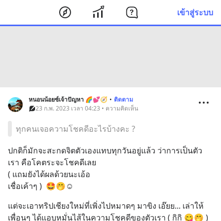
เข้าสู่ระบบ
หนอนน้อยซ์เจ้าปัญหา 🌈💕🧭
•
ติดตาม
23 ก.พ. 2023 เวลา 04:23 • ความคิดเห็น
ทุกคนเจอความโชคดีอะไรบ้างคะ ?
ปกติก็มักจะสะกดจิตตัวเองแทบทุกวันอยู่แล้ว ว่าการเป็นตัว
เรา คือโคตระจะโชคดีเลย 
( แถมยังได้ผลด้วยนะเอ้อ 
เชื่อเค้าๆ )  🤩🤭☺️
แต่จะเอาทริปเชียงใหม่ที่เพิ่งไปหมาดๆ มาขิง เอ๊ยย... เล่าให้
เพื่อนๆ ได้แอบหมั่นไส้ในความโชคดีของตัวเรา ( กิกิ 😋🤭 )