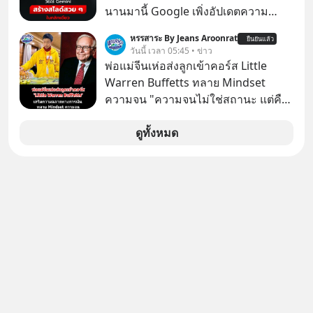
นานมานี้ Google เพิ่งอัปเดตความ
สามารถใหม่ให้กับ Google Slides ให้
หรรสาระ By Jeans Aroonrat
ยืนยันแล้ว
สามารถใช้ Gemini ช่วยสร้างสไลด์นำ
วันนี้ เวลา 05:45 • ข่าว
เสนอแบบสวย ๆ ได้ในคลิกเดียว ไม่ต้อง
พ่อแม่จีนเห่อส่งลูกเข้าคอร์ส Little
เสียเวลาทำเองอีกต่อไป
Warren Buffetts ทลาย Mindset
ความจน "ความจนไม่ใช่สถานะ แต่คือ
Mindset"
ดูทั้งหมด