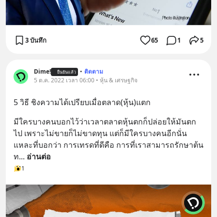
3 บันทึก
65
1
5
Dime!
•
ติดตาม
ยืนยันแล้ว
5 ต.ค. 2022 เวลา 06:00 • หุ้น & เศรษฐกิจ
5 วิธี ชิงความได้เปรียบเมื่อตลาด(หุ้น)แตก
มีใครบางคนบอกไว้ว่าเวลาตลาดหุ้นตกก็ปล่อยให้มันตก
ไป เพราะไม่ขายก็ไม่ขาดทุน แต่ก็มีใครบางคนอีกนั่น
แหละที่บอกว่า การเทรดที่ดีคือ การที่เราสามารถรักษาต้น
ท
... 
อ่านต่อ
1