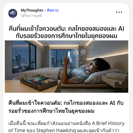
MyThoughts
•
ติดตาม
ได้รับการบูสต์
คืนที่ผมเข้าใจควอนตัม: กลไกของสมองและ AI กับ
รอยรั่วของการศึกษาไทยในยุคของผม
เมื่อคืนนี้ ขณะที่ผมกำลังนอนอ่านหนังสือ A Brief History 
of Time ของ Stephen Hawking ผมสะดุดเข้ากับคำว่า 