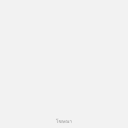
โฆษณา