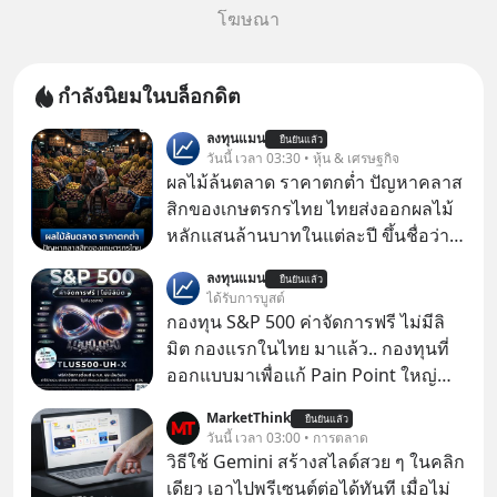
โฆษณา
กำลังนิยมในบล็อกดิต
ลงทุนแมน
ยืนยันแล้ว
วันนี้ เวลา 03:30 • หุ้น & เศรษฐกิจ
ผลไม้ล้นตลาด ราคาตกต่ำ ปัญหาคลาส
สิกของเกษตรกรไทย ไทยส่งออกผลไม้
หลักแสนล้านบาทในแต่ละปี ขึ้นชื่อว่า
เป็นผู้ผลิตและส่งออกผลไม้เมืองร้อน
ลงทุนแมน
ยืนยันแล้ว
เบอร์ต้น ๆ ของโลก
ได้รับการบูสต์
กองทุน S&P 500 ค่าจัดการฟรี ไม่มีลิ
มิต กองแรกในไทย มาแล้ว.. กองทุนที่
ออกแบบมาเพื่อแก้ Pain Point ใหญ่
ของนักลงทุนไทยพร้อมกัน 3 เรื่อง
MarketThink
ยืนยันแล้ว
วันนี้ เวลา 03:00 • การตลาด
วิธีใช้ Gemini สร้างสไลด์สวย ๆ ในคลิก
เดียว เอาไปพรีเซนต์ต่อได้ทันที เมื่อไม่