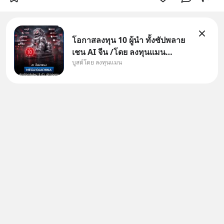
โอกาสลงทุน 10 ผู้นำ ทั้งซัปพลาย
เชน AI จีน /โดย ลงทุนแมน
บูสต์โดย ลงทุนแมน
✅ลงทุนตรง คัด 10 ผู้นำเน้น ๆ ใน
ธีม AI จีน ✅คัดเลือกหุ้นใหม่ 9 ตัว
เข้ากองทุน ✅ร่วมเป็นเจ้าของผู้นำ
AI จีน ตั้งแต่โรงงานผลิตชิป หน่วย
ความจำ โมเดล