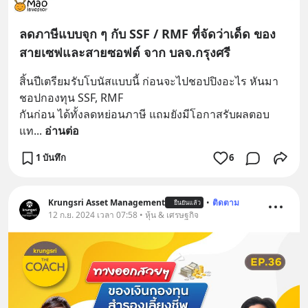
ลดภาษีแบบจุก ๆ กับ SSF / RMF ที่จัดว่าเด็ด ของ
สายเซฟและสายซอฟต์ จาก บลจ.กรุงศรี
สิ้นปีเตรียมรับโบนัสแบบนี้ ก่อนจะไปชอปปิงอะไร หันมา
ชอปกองทุน SSF, RMF
กันก่อน ได้ทั้งลดหย่อนภาษี แถมยังมีโอกาสรับผลตอบ
แท
... 
อ่านต่อ
1 บันทึก
6
Krungsri Asset Management
•
ติดตาม
ยืนยันแล้ว
12 ก.ย. 2024 เวลา 07:58 • หุ้น & เศรษฐกิจ