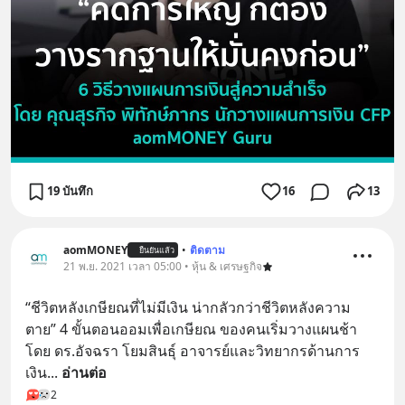
19 บันทึก
16
13
aomMONEY
•
ติดตาม
ยืนยันแล้ว
21 พ.ย. 2021 เวลา 05:00 • หุ้น & เศรษฐกิจ
“ชีวิตหลังเกษียณที่ไม่มีเงิน น่ากลัวกว่าชีวิตหลังความ
ตาย” 4 ขั้นตอนออมเพื่อเกษียณ ของคนเริ่มวางแผนช้า 
โดย ดร.อัจฉรา โยมสินธุ์ อาจารย์และวิทยากรด้านการ
เงิน
... 
อ่านต่อ
2