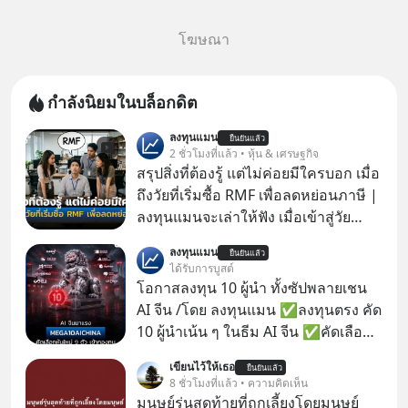
โฆษณา
กำลังนิยมในบล็อกดิต
ลงทุนแมน
ยืนยันแล้ว
2 ชั่วโมงที่แล้ว • หุ้น & เศรษฐกิจ
สรุปสิ่งที่ต้องรู้ แต่ไม่ค่อยมีใครบอก เมื่อ
ถึงวัยที่เริ่มซื้อ RMF เพื่อลดหย่อนภาษี |
ลงทุนแมนจะเล่าให้ฟัง เมื่อเข้าสู่วัย
ทำงานและเริ่มมีรายได้ถึงเกณฑ์เสีย
ลงทุนแมน
ยืนยันแล้ว
ภาษี หลายคนมักได้รับคำแนะนำให้
ได้รับการบูสต์
ลงทุนใน RMF เพราะนอกจากจะช่วยลด
โอกาสลงทุน 10 ผู้นำ ทั้งซัปพลายเชน
หย่อนภาษีได้แล้ว ยังเป็นโอกาสในการ
AI จีน /โดย ลงทุนแมน ✅ลงทุนตรง คัด
สร้างความมั่งคั่งระยะยาว แต่น้อยคน
10 ผู้นำเน้น ๆ ในธีม AI จีน ✅คัดเลือก
นักที่จะลงลึกว่า ถ้าลงทุนใน RMF ควรรู้
หุ้นใหม่ 9 ตัว เข้ากองทุน ✅ร่วมเป็น
เขียนไว้ให้เธอ
อะไรบ้าง ควรดู ตรงไหน ทำอย่างไร ถึง
ยืนยันแล้ว
เจ้าของผู้นำ AI จีน ตั้งแต่โรงงานผลิตชิป
8 ชั่วโมงที่แล้ว • ความคิดเห็น
จะดีกับเรา แล้วเราควรรู้ข้อมูลอะไร
หน่วยความจำ โมเดล AI ยันหุ่นยนต์
มนุษย์รุ่นสุดท้ายที่ถูกเลี้ยงโดยมนุษย์