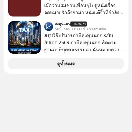
เกี่ยวกับ RMF บ้าง เพื่อให้นำไปใช้ต่อได้
✅ได้การรับยกเว้นภาษี Capital Gain
เมื่อวานผมชวนเพื่อนๆไปดูหนังเรื่อง
จริง ๆ ลงทุนแมนจะเล่าให้ฟัง
ตามกฎหมายภาษีของประเทศไทย
จดหมายรักถึงอาม่า หนังแต้จิ๋วที่กำลัง
โด่งดังทั่วโลกอยู่ในตอนนี้ เหตุเกิดจาก
ลงทุนแมน
ยืนยันแล้ว
ป๊าผมเห็นโปสเตอร์หนังเรื่องนี้หลาย
วันนี้ เวลา 03:30 • หุ้น & เศรษฐกิจ
เดือนก่อนและอยากดูมาก ด้วยเพราะว่า
สรุปวิธีบริหารภาษีลงทุนนอก ฉบับ
อากงก็มาจากเมืองจีน ป๊าก็พูดแต้จิ๋วได้
อัปเดต 2569 ภาษีลงทุนนอก คิดตาม
มีเรื่องราวมีความผูกพันที่ได้ยินตั้งแต่
ฐานภาษีบุคคลธรรมดา นั่นหมายความ
เด็ก
ว่าถ้าเรามีกำไร 100,000 บาท
ดูทั้งหมด