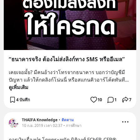
“ธนาคารจริง ต้องไม่ส่งลิงก์ทาง SMS หรืออีเมล”
เคยเจอมั้ย? มีคนอ้างว่าโทรจากธนาคาร บอกว่าบัญชีมี
ปัญหา แล้วให้กดลิงก์โน่นนี่ หรือสแกนคิวอาร์โค้ดทันที
... 
ดูเพิ่มเติม
4 บันทึก
10
1
7
THAIFA​ Knowledge​
•
ติดตาม
10 ก.ย. 2019 เวลา 02:37 • การศึกษา
การเงินเรื่องบู๋ๆ โดยตระหนัก นิติวงศ์ FChFP, CFP®