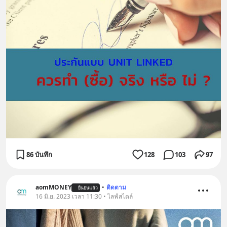
86 บันทึก
128
103
97
aomMONEY
•
ติดตาม
ยืนยันแล้ว
16 มิ.ย. 2023 เวลา 11:30 • ไลฟ์สไตล์