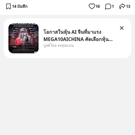
14 บันทึก
16
1
13
โอกาสในหุ้น AI จีนที่มาแรง
MEGA10AICHINA คัดเลือกหุ้น
บูสต์โดย ลงทุนแมน
ใหม่ 9 ตัว เข้ากองทุน.. ครอบคลุม
ทั้งซัปพลายเชน AI จีน พิเศษ ช่วง
3 - 19 ส.ค. 69 มีโปรโมชัน ลด
50% ค่าธรรมเนียมซื้อ | ยอด 2
ล้านบาทขึ้นไป ฟรีค่าธรร