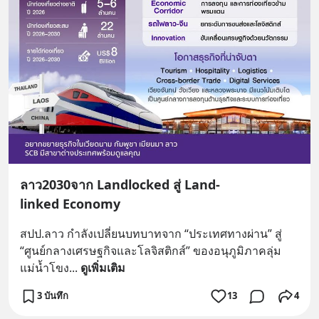
ลาว2030จาก Landlocked สู่ Land-
linked Economy
สปป.ลาว กำลังเปลี่ยนบทบาทจาก “ประเทศทางผ่าน” สู่ 
“ศูนย์กลางเศรษฐกิจและโลจิสติกส์” ของอนุภูมิภาคลุ่ม
แม่น้ำโขง
... 
ดูเพิ่มเติม
3 บันทึก
13
4