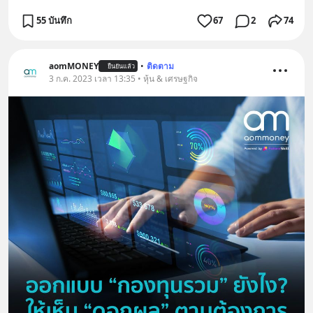
55 บันทึก
67
2
74
aomMONEY
•
ติดตาม
ยืนยันแล้ว
3 ก.ค. 2023 เวลา 13:35 • หุ้น & เศรษฐกิจ