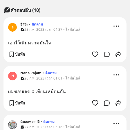
คำตอบอื่น
(
10
)
อิสระ
•
ติดตาม
อ
28 ก.พ. 2023 เวลา 04:37 • ไลฟ์สไตล์
เอาไว้เพิ่มความมั่นใจ
บันทึก
Nana​ Pajam
•
ติดตาม
N
28 ก.พ. 2023 เวลา 01:01 • ไลฟ์สไตล์
ผมชอบเลข​ 0​ เขียนเหมือนกัน
บันทึก
ดินสอหลากสี
•
ติดตาม
27 ก.พ. 2023 เวลา 05:16 • ไลฟ์สไตล์