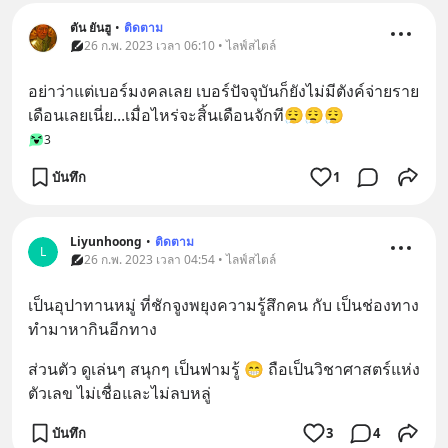
ตัน ยันฮู
•
ติดตาม
26 ก.พ. 2023 เวลา 06:10 • ไลฟ์สไตล์
อย่าว่าแต่เบอร์มงคลเลย เบอร์ปัจจุบันก็ยังไม่มีตังค์จ่ายราย
เดือนเลยเนี่ย...เมื่อไหร่จะสิ้นเดือนจักที😮‍💨😮‍💨😮‍💨
3
บันทึก
1
Liyunhoong
•
ติดตาม
L
26 ก.พ. 2023 เวลา 04:54 • ไลฟ์สไตล์
เป็นอุปาทานหมู่ ที่ชักจูงพยุงความรู้สึกคน กับ เป็นช่องทาง
ทำมาหากินอีกทาง
ส่วนตัว ดูเล่นๆ สนุกๆ เป็นฟามรู้ 😁 ถือเป็นวิชาศาสตร์แห่ง
ตัวเลข ไม่เชื่อและไม่ลบหลู่
บันทึก
3
4