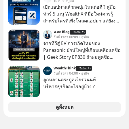
ได้รับการบูสต์
เกลื่อนตามห้างทั่วไป? ทั้งที่จริง ๆ แล้ว
เปิดแอปมาแล้วกดปุ่มไหนต่อดี ? คู่มือ
ชื่อเหล่านี้คือ “ตำนาน” ระดับเทพที่นัก
ทัวร์ 5 เมนู WealthX ที่มือใหม่ควรรู้
เล่นเครื่องเสียงยุคก่อนยอมจ่ายเงินหลัก
สำหรับใครที่เพิ่งโหลดแอปมา แต่ยังงง
แสนเพื่อครอบครอง แต่เบื้องหลังความ
ๆ ไม่รู้ว่าต้องกดปุ่มไหนต่อ อ่านโพสต์นี้
ด.ดล Blog
แมสนี้ มีโศกนาฏกรรมของโลกธุรกิจ
ยืนยันแล้ว
เลย WealthX จะขอพาไปทัวร์ 5 เมนู
วันนี้ เวลา 00:09 • ธุรกิจ
ซ่อนอยู่ อาณาจักรเครื่องเสียงที่ยิ่งใหญ่
หลัก ที่จะทำให้คุณใช้งานแอปเป็นได้ใน
จากทีวีสู่ EV การเกิดใหม่ของ
ที่สุดบนโลก ถูกกว้านซื้อไปด้วยมูลค่า 8
ทันที
Panasonic ยักษ์ใหญ่ที่เกือบเหลือแค่ชื่อ
พันล้านดอลลาร์โดย Samsung และสิ่ง
| Geek Story EP830 ถ้าผมพูดชื่อ
ที่เจ็บปวดที่สุดคือ ยักษ์ใหญ่จาก
Panasoni คุณนึกถึงอะไร? ทีวี, ตู้เย็น,
เกาหลีใต้ไม่ได้ซื้อเพราะหลงใหลใน
WealthThink
ยืนยันแล้ว
ถ่านไฟฉาย? ถ้าคุณยังคิดแบบนั้น แสดง
วันนี้ เวลา 04:00 • ธุรกิจ
เสียงเพลง แต่ซื้อเพื่อเป็นทางลัดเอา
ว่าคุณกำลังพลาดเรื่องราวการ
ลูกหลานตระกูลเจียรวนนท์
เทคโนโลยีไปใส่ในหน้าปัดรถยนต์
‘Rebranding’ ที่ดุเดือดที่สุดใน
บริหารธุรกิจอะไรอยู่บ้าง ?
อัจฉริยะ จากจุดสูงสุดของศิลปะแห่ง
ประวัติศาสตร์ญี่ปุ่น! รู้หรือไม่ว่า ในวันที่
เสียงดนตรี ทำไมถึงจบลงด้วยการเป็น
พวกเขาขาดทุนย่อยยับเกือบ 3 แสนล้าน
แค่บรรทัดหนึ่งในบัญชีทรัพย์สินของ
บาท Panasonic ตัดสินใจหักดิบ ทิ้ง
ดูทั้งหมด
บริษัทอื่น เลือกฟังกันได้เลยนะครับ อย่า
ตลาดเครื่องใช้ไฟฟ้าที่สู้ B2C ไม่ไหว
ลืมกด Follow ติดตาม PodCast ช่อง
แล้วหันไปเดิมพันครั้งใหญ่กับ Tesla
Geek Forever’s Podcast ของผมกัน
และ Software Solutions จนวันนี้พวก