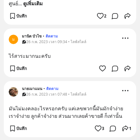
ศูนย์
... 
ดูเพิ่มเติม
บันทึก
2
มานิต บัวไข
•
ติดตาม
ม
26 ก.พ. 2023 เวลา 09:34 • ไลฟ์สไตล์
ไร้สาระ​มาก​นะ​ครับ​
บันทึก
นายเมาแมน
•
ติดตาม
26 ก.พ. 2023 เวลา 07:48 • ไลฟ์สไตล์
มันไม่มงคลอะไรหรอกครับ แค่เลขพวกนี้มันมักจำง่าย 
เราจำง่าย ลูกค้าจำง่าย ส่วนมากเลยค้าขายดี ก็เท่านั้น
บันทึก
3
1