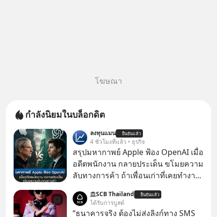
โฆษณา
กำลังนิยมในบล็อกดิต
ลงทุนแมน
ยืนยันแล้ว
4 ชั่วโมงที่แล้ว • ธุรกิจ
สรุปมหากาพย์ Apple ฟ้อง OpenAI เมื่อ
อดีตพนักงาน กลายประเด็น ขโมยความ
ลับทางการค้า ถ้าเพื่อนเก่าที่เคยทำงาน
ด้วยกัน ทักมาขอให้เราช่วยหาไฟล์งาน
SCB Thailand
ยืนยันแล้ว
เก่าที่เขาเคยทำไว้ ตอนยังอยู่บริษัท
ได้รับการบูสต์
เดียวกัน
“ธนาคารจริง ต้องไม่ส่งลิงก์ทาง SMS