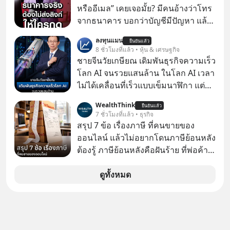
หรืออีเมล” เคยเจอมั้ย? มีคนอ้างว่าโทร
จากธนาคาร บอกว่าบัญชีมีปัญหา แล้ว
ให้กดลิงก์โน่นนี่ หรือสแกนคิวอาร์โค้ด
ลงทุนแมน
ยืนยันแล้ว
ทันที มาฟัง “ป้าเก๋าเล่ากลโกง” เพื่อรู้ทัน
8 ชั่วโมงที่แล้ว • หุ้น & เศรษฐกิจ
มุกหลอกลวงในคราบความน่าเชื่อถือ
ชายจีนวัยเกษียณ เดิมพันธุรกิจความเร็ว
กันค่ะ #แก้เกมกลโกง #ป้าเก๋าเล่ากล
โลก AI จนรวยแสนล้าน ในโลก AI เวลา
โกง #LivesSustainably #อยู่อย่าง
ไม่ได้เคลื่อนที่เร็วแบบเข็มนาฬิกา แต่
ยั่งยืน #CyberSecurity #ป้าเก๋า
กำลังเคลื่อนที่ด้วยความเร็วแสง
WealthThink
#FraudEducation #FinancialLiteracy
ยืนยันแล้ว
7 ชั่วโมงที่แล้ว • ธุรกิจ
#DigitalBankWithHumanTouch
สรุป 7 ข้อ เรื่องภาษี ที่คนขายของ
ออนไลน์ แล้วไม่อยากโดนภาษีย้อนหลัง
ต้องรู้ ภาษีย้อนหลังคือฝันร้าย ที่พ่อค้า
แม่ค้าคนไหนก็คงไม่อยากพบเจอ
ดูทั้งหมด