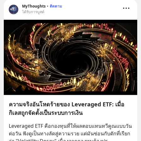
MyThoughts
•
ติดตาม
ได้รับการบูสต์
ความจริงอันโหดร้ายของ Leveraged ETF: เมื่อ
กิเลสถูกจัดตั้งเป็นระบบการเงิน
Leveraged ETF คือกองทุนที่ให้ผลตอบแทนทวีคูณแบบวัน
ต่อวัน ฟังดูเป็นทางลัดสู่ความรวย แต่มันซ่อนกับดักที่เรียก
ว่า "Volatility Decay" เนื่องจากกองทุนต้องปร
... 