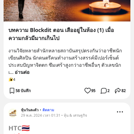
บทความ Blockdit ตอน เสืออยู่ในห้อง (1) เมื่อ
ความกลัวมีมากเกินไป
งานวิจัยหลายสำนักหลายสถาบันสรุปตรงกันว่าอาชีพนัก
เขียนศิลปิน นักดนตรีคนทำงานสร้างสรรค์มีเปอร์เซ็นต์
ประสบปัญหาจิตตก ซึมเศร้าสูงกว่าอาชีพอื่นๆ ตัวเลขนัก
เ
... 
อ่านต่อ
4
58 บันทึก
95
2
82
หุ้นวันละตัว
•
ติดตาม
29 พ.ค. 2024 เวลา 01:31 • หุ้น & เศรษฐกิจ
HTC
🇹🇭