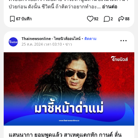
ป่วยก่อน ดังนั้น ชีวิตนี้ ถ้าคิดว่าอยากทำอะ
... 
อ่านต่อ
67 บันทึก
92
2
88
Thainewsonline - ไทยนิวส์ออนไลน์
•
ติดตาม
25 ส.ค. 2024 เวลา 03:10 • ข่าว
แสนนากา ยอมพูดแล้ว สาเหตุแตกหัก กานต์ ลั่น