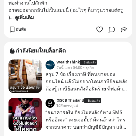
พอทำงานไปสักพัก
อาจจะอยากกลับไปเป็นแบบนี้ ( อะไรๆ ก็มาวุ่นวายแต่ตรู 
)
... 
ดูเพิ่มเติม
บันทึก
กำลังนิยมในบล็อกดิต
WealthThink
ยืนยันแล้ว
วันนี้ เวลา 04:00 • ธุรกิจ
สรุป 7 ข้อ เรื่องภาษี ที่คนขายของ
ออนไลน์ แล้วไม่อยากโดนภาษีย้อนหลัง
ต้องรู้ ภาษีย้อนหลังคือฝันร้าย ที่พ่อค้า
แม่ค้าคนไหนก็คงไม่อยากพบเจอ
SCB Thailand
ยืนยันแล้ว
ได้รับการบูสต์
“ธนาคารจริง ต้องไม่ส่งลิงก์ทาง SMS
หรืออีเมล” เคยเจอมั้ย? มีคนอ้างว่าโทร
จากธนาคาร บอกว่าบัญชีมีปัญหา แล้ว
ให้กดลิงก์โน่นนี่ หรือสแกนคิวอาร์โค้ด