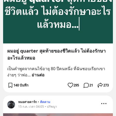
ผมอยู่ quarter สุดท้ายของชีวิตแล้ว ไม่ต้องรักษา
อะไรแล้วหมอ
เป็นคำพูดจากคนไข้อายุ 80 ปีคนหนึ่ง ที่ฉันชอบเรียกเขา
ง่ายๆ ว่าพ่อ
... 
อ่านต่อ
140 บันทึก
295
21
273
หมอสายดาร์ก
•
ติดตาม
15 ก.ค. เวลา 04:05 • ปรัชญา