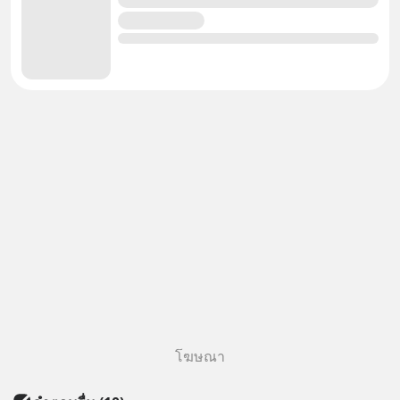
โฆษณา