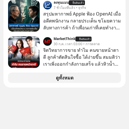
ลงทุนแมน
ยืนยันแล้ว
ทันที มาฟัง “ป้าเก๋าเล่ากลโกง” เพื่อรู้ทัน
7 ชั่วโมงที่แล้ว • ธุรกิจ
มุกหลอกลวงในคราบความน่าเชื่อถือ
สรุปมหากาพย์ Apple ฟ้อง OpenAI เมื่อ
กันค่ะ #แก้เกมกลโกง #ป้าเก๋าเล่ากล
อดีตพนักงาน กลายประเด็น ขโมยความ
โกง #LivesSustainably #อยู่อย่าง
ลับทางการค้า ถ้าเพื่อนเก่าที่เคยทำงาน
ยั่งยืน #CyberSecurity #ป้าเก๋า
ด้วยกัน ทักมาขอให้เราช่วยหาไฟล์งาน
MarketThink
#FraudEducation #FinancialLiteracy
ยืนยันแล้ว
เก่าที่เขาเคยทำไว้ ตอนยังอยู่บริษัท
30 ก.ค. เวลา 03:00 • การตลาด
#DigitalBankWithHumanTouch
เดียวกัน
จิตวิทยาการขาย ทำไม คนขายหน้าตา
ดี ลูกค้าตัดสินใจซื้อ ได้ง่ายขึ้น สมมติว่า
เราเพิ่งออกกำลังกายเสร็จ แล้วหิวน้ำ
มาก ๆ แล้วเจอร้านขายน้ำอยู่สองร้านที่
ขายของเหมือนกันทุกอย่าง
ดูทั้งหมด