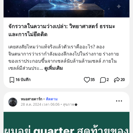
จักรวาลในความว่างเปล่า: วิทยาศาสตร์ ธรรมะ
และการไม่ยึดติด
เคยสงสัยไหมว่าแท้จริงแล้วตัวเราคืออะไร? ลอง
จินตนาการว่าเรากำลังมองลึกลงไปในร่างกาย ร่างกาย
ของเราประกอบขึ้นจากเซลล์นับล้านล้านเซลล์ ภายใน
เซลล์มีส่วนประ
... 
ดูเพิ่มเติม
16 บันทึก
35
2
20
หมอสายดาร์ก
•
ติดตาม
28 ส.ค. 2024 เวลา 06:06 • สุขภาพ