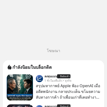
โฆษณา
กำลังนิยมในบล็อกดิต
ลงทุนแมน
ยืนยันแล้ว
1 ชั่วโมงที่แล้ว • ธุรกิจ
สรุปมหากาพย์ Apple ฟ้อง OpenAI เมื่อ
อดีตพนักงาน กลายประเด็น ขโมยความ
ลับทางการค้า ถ้าเพื่อนเก่าที่เคยทำงาน
ด้วยกัน ทักมาขอให้เราช่วยหาไฟล์งาน
ลงทุนแมน
ยืนยันแล้ว