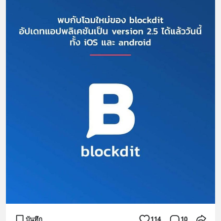
บันทึก
114
10