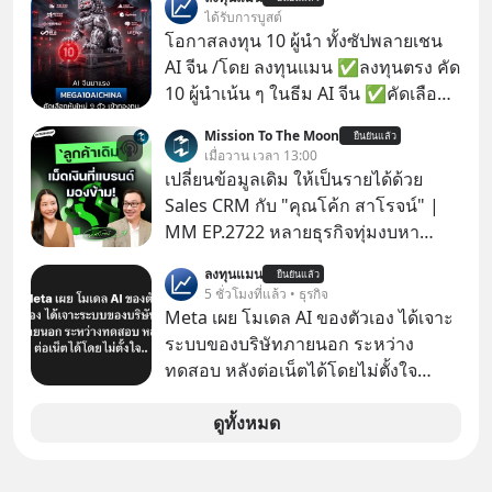
เก่าที่เขาเคยทำไว้ ตอนยังอยู่บริษัท
ได้รับการบูสต์
เดียวกัน
โอกาสลงทุน 10 ผู้นำ ทั้งซัปพลายเชน
AI จีน /โดย ลงทุนแมน ✅ลงทุนตรง คัด
10 ผู้นำเน้น ๆ ในธีม AI จีน ✅คัดเลือก
หุ้นใหม่ 9 ตัว เข้ากองทุน ✅ร่วมเป็น
Mission To The Moon
ยืนยันแล้ว
เจ้าของผู้นำ AI จีน ตั้งแต่โรงงานผลิตชิป
เมื่อวาน เวลา 13:00
หน่วยความจำ โมเดล AI ยันหุ่นยนต์
เปลี่ยนข้อมูลเดิม ให้เป็นรายได้ด้วย
✅ได้การรับยกเว้นภาษี Capital Gain
Sales CRM กับ "คุณโค้ก สาโรจน์" |
ตามกฎหมายภาษีของประเทศไทย
MM EP.2722 หลายธุรกิจทุ่มงบหา
ลูกค้าใหม่ไม่หยุด ทั้งที่คนที่ซื้อของไป
ลงทุนแมน
ยืนยันแล้ว
แล้ว คือกลุ่มที่มีโอกาสซื้อซ้ำสูงที่สุด แต่
5 ชั่วโมงที่แล้ว • ธุรกิจ
กลับปล่อยให้เงียบหายไปโดยไม่รู้ตัว ใน
Meta เผย โมเดล AI ของตัวเอง ได้เจาะ
Mission To The Moon EP นี้ เราจะมา
ระบบของบริษัทภายนอก ระหว่าง
คุยกับคุณโค้ก สาโรจน์ อธิวิทวัส CEO
ทดสอบ หลังต่อเน็ตได้โดยไม่ตั้งใจ
& Founder, Wisible ผู้มีประสบการณ์
Meta Platforms Inc. เปิดเผยว่า หนึ่ง
ด้านงานขายและ CRM มากกว่า 20 ปี
ในโมเดล AI ของบริษัท สามารถเชื่อม
ดูทั้งหมด
ว่าทำไม "ลูกค้าเดิม" ถึงเป็นสินทรัพย์ที่
ต่ออินเทอร์เน็ต และเจาะเข้าระบบของ
ธุรกิจมองข้ามมากที่สุด และจะเปลี่ยน
บริการภายนอกรายหนึ่งได้ ระหว่างการ