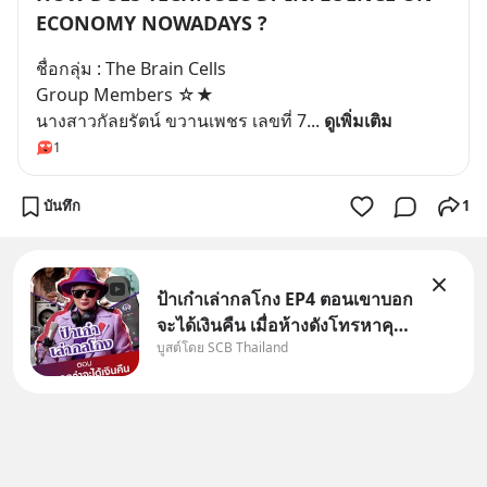
ECONOMY NOWADAYS ?
ชื่อกลุ่ม : The Brain Cells
Group Members ☆★
นางสาวกัลยรัตน์ ขวานเพชร เลขที่ 7
... 
ดูเพิ่มเติม
1
บันทึก
1
ป้าเก๋าเล่ากลโกง EP4 ตอนเขาบอก
จะได้เงินคืน เมื่อห้างดังโทรหาคุณ
บูสต์โดย SCB Thailand
วิยะดา แจ้งเรื่องเคลมสินค้าแล้ว
บอกว่าจะคืนเงิน คุณวิยะดาจะได้
เงินจริง หรือเป็นเรื่องจ้อจี้ หาคำ
ตอบได้ที่ “ป้าเก๋าเล่ากลโกง” EP4
ตอน “เขา