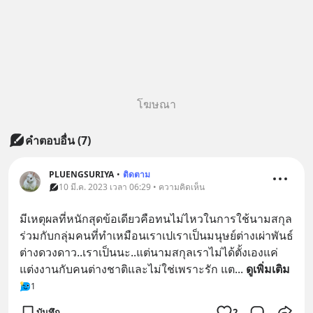
โฆษณา
คำตอบอื่น
(
7
)
PLUENGSURIYA
•
ติดตาม
10 มี.ค. 2023 เวลา 06:29 • ความคิดเห็น
มีเหตุผลที่หนักสุดข้อเดียวคือทนไม่ไหวในการใช้นามสกุล
ร่วมกับกลุ่มคนที่ทำเหมือนเราเปเราเป็นมนุษย์ต่างเผ่าพันธ์
ต่างดวงดาว..เราเป็นนะ..แต่นามสกุลเราไม่ได้ตั้งเองแค่
แต่งงานกับคนต่างชาติและไม่ใช่เพราะรัก แต
... 
ดูเพิ่มเติม
1
บันทึก
2