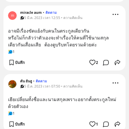
miracle aum
•
ติดตาม
m
5 มี.ค. 2023 เวลา 12:55 • ความคิดเห็น
อาจมีเรื่องขัดแย้งกับคนในตระกูลเดียวกัน
หรือไม่ก็กลัวว่าตัวเองจะทำเรื่องให้คนที่ใช้นามสกุล
เดียวกันเสื่อมเสีย   ต้องดูบริบทโดยรวมด้วยค่ะ
1
บันทึก
2
ตัน ยันฮู
•
ติดตาม
5 มี.ค. 2023 เวลา 07:50 • ความคิดเห็น
เฮียเปลี่ยนทั้งชื่อและนามสกุลเพราะอยากตั้งตระกูลใหม่
ด้วยตัวเอง
1
บันทึก
1