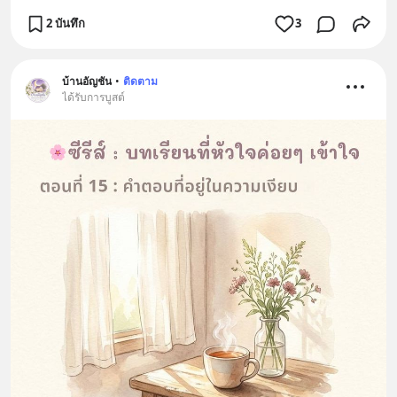
2 บันทึก
3
บ้านอัญชัน
•
ติดตาม
ได้รับการบูสต์