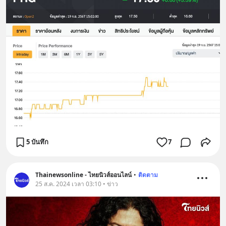
5 บันทึก
7
Thainewsonline - ไทยนิวส์ออนไลน์
•
ติดตาม
25 ส.ค. 2024 เวลา 03:10 • ข่าว