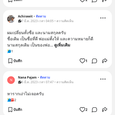
Achirawit
•
ติดตาม
7 มี.ค. 2023 เวลา 04:05 • ความคิดเห็น
ผมเปลี่ยนทั้งชื่อ และนามสกุลครับ
ชื่อเดิม เป็นชื่อที่ดี พ่อแม่ตั้งให้ และความหมายก็ดี
นามสกุลเดิม เป็นของพ่อ
... 
ดูเพิ่มเติม
1
บันทึก
1
Nana​ Pajam
•
ติดตาม
N
6 มี.ค. 2023 เวลา 07:47 • ความคิดเห็น
หารากเง่าไม่เจอครับ
2
บันทึก
2