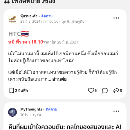
โพสต์ที่เกี่ยวข้อง
หุ้นวันละตัว
•
ติดตาม
29 มิ.ย. 2024 เวลา 06:56 • หุ้น & เศรษฐกิจ
HTC
🇹🇭
หมี ที่ราคา 16.10
ราคาปิด 28 มิ.ย. 2024
เมื่อไม่นานมานี้ ผมเพิ่งได้เจอพี่ท่านหนึ่ง ซึ่งเมื่อก่อนผมก็
ไม่ค่อยรู้เรื่องราวของแกเท่าไรนัก
แต่เมื่อได้มีโอกาสสนทนาขอความรู้ด้วย ก็ทำให้ผมรู้สึก
เคารพนับถือแกมาก
... 
อ่านต่อ
2 บันทึก
5
3
MyThoughts
•
ติดตาม
ได้รับการบูสต์