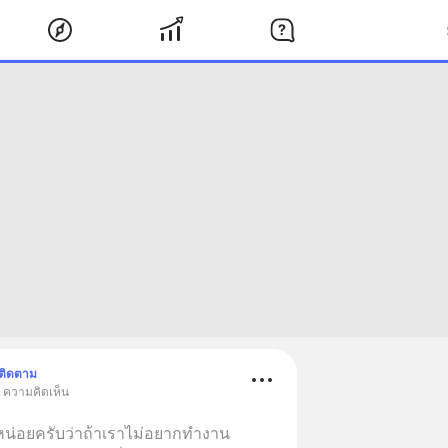
ติดตาม
• ความคิดเห็น
งหน่อยครับว่าถ้าเราไม่อยากทำงาน