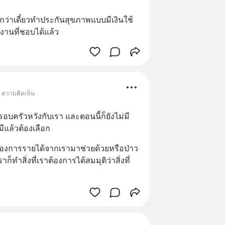
บอกว่าเดี๋ยวทำประกันสุขภาพแบบมีเงินใช้
ำงานที่ชอบได้แล้ว
• ความคิดเห็น
อบครัวหวังกับเรา และตอนนี้ก็ยังไม่มี
ีแล้วต้องเลือก
วต้องการรายได้จากเรามาช่วยด้วยหรือป่าว 
ก็ทำสิ่งที่เราต้องการได้สมมุติว่าสิ่งที่