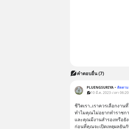
คำตอบอื่น
(
7
)
PLUENGSURIYA
•
ติดตาม
10 มี.ค. 2023 เวลา 06:20
ชีวิตเรา..เราควรเลือกงานที
ทำไมคุณไม่อยากทำราชการมั
และคุณมีงานสำรองหรือยังเ
ก่อนที่คุณจะเปิดเหตุผลยัน