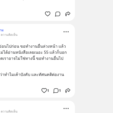
ตาม
• ความคิดเห็น
อ่อนไปก่อน ขอทำงานอื่นล่วงหน้า แล้ว
็ไม่ได้อ่านหนังสือเลยเนอะ 55 แล้วก็บอก
ีวิตเราอาจไม่ใช่ทางนี้ ขอทำงานอื่นไป
จว่าทำไมเค้าบังคับ และทัศนคติต่องาน
1
1
• ความคิดเห็น