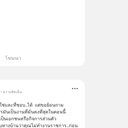
โฆษณา
 • ความคิดเห็น
่ใช่และที่ชอบ..ได้  แต่ขอย้อนถาม
นเป็นงานที่มั่นคงที่สุดในตอนนี้
ป็นเอกชนหรือกิจการส่วนตัว
กับทางบ้านว่าคุณไม่ทำงานราชการ..ก่อน