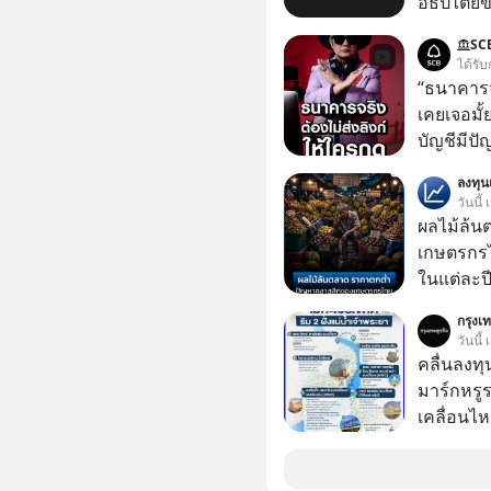
อธิปไตย
ประกาศจุ
SC
สหรัฐฯ ตั
ได้รับ
100% โดย
“ธนาคารจร
ค้ากับรัฐ
เคยเจอมั
ด้านอธิ
บัญชีมีปั
อาร์โค้ดทั
ลงทุ
หลอกลวงในค
วันนี้
กลโกง #ป้
ผลไม้ล้น
อย่างยั่ง
เกษตรกร
#FraudEd
ในแต่ละปี 
#Digita
เมืองร้อน
กรุงเท
วันนี้
คลื่นลงทุน
มาร์กหรูร
เคลื่อนไห
แม่น้ำเจ้
การพัฒนาก