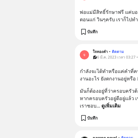
พ่อแม่มีสิทธิ์รักษาฟรี​ แค่
ตอนแก่​ วินๆครับ​ เราก็ไปท
บันทึก
ใจทองคำ
•
ติดตาม
จ
6 มี.ค. 2023 เวลา 03:27 
กำลังจะได้ทำหรือแค่คำที่คร
งานอะไร ยังตกงานอยู่หรือ ม
มันก็ต้องอยู่ที่ว่าครอบครั
หากครอบครัวอยู่ดีอยู่แล้ว เรา
เราชอบ
... 
ดูเพิ่มเติม
บันทึก
narong novel
•
ติดตาม