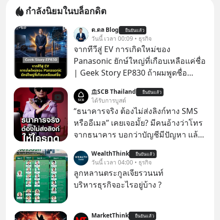
กำลังนิยมในบล็อกดิต
ด.ดล Blog
ยืนยันแล้ว
วันนี้ เวลา 00:09 • ธุรกิจ
จากทีวีสู่ EV การเกิดใหม่ของ
Panasonic ยักษ์ใหญ่ที่เกือบเหลือแค่ชื่อ
| Geek Story EP830 ถ้าผมพูดชื่อ
Panasoni คุณนึกถึงอะไร? ทีวี, ตู้เย็น,
SCB Thailand
ยืนยันแล้ว
ถ่านไฟฉาย? ถ้าคุณยังคิดแบบนั้น แสดง
ได้รับการบูสต์
ว่าคุณกำลังพลาดเรื่องราวการ
“ธนาคารจริง ต้องไม่ส่งลิงก์ทาง SMS
‘Rebranding’ ที่ดุเดือดที่สุดใน
หรืออีเมล” เคยเจอมั้ย? มีคนอ้างว่าโทร
ประวัติศาสตร์ญี่ปุ่น! รู้หรือไม่ว่า ในวันที่
จากธนาคาร บอกว่าบัญชีมีปัญหา แล้ว
พวกเขาขาดทุนย่อยยับเกือบ 3 แสนล้าน
ให้กดลิงก์โน่นนี่ หรือสแกนคิวอาร์โค้ด
WealthThink
บาท Panasonic ตัดสินใจหักดิบ ทิ้ง
ยืนยันแล้ว
ทันที มาฟัง “ป้าเก๋าเล่ากลโกง” เพื่อรู้ทัน
วันนี้ เวลา 04:00 • ธุรกิจ
ตลาดเครื่องใช้ไฟฟ้าที่สู้ B2C ไม่ไหว
มุกหลอกลวงในคราบความน่าเชื่อถือ
ลูกหลานตระกูลเจียรวนนท์
แล้วหันไปเดิมพันครั้งใหญ่กับ Tesla
กันค่ะ #แก้เกมกลโกง #ป้าเก๋าเล่ากล
บริหารธุรกิจอะไรอยู่บ้าง ?
และ Software Solutions จนวันนี้พวก
โกง #LivesSustainably #อยู่อย่าง
เขากลายเป็นกระดูกสันหลังของ
ยั่งยืน #CyberSecurity #ป้าเก๋า
อุตสาหกรรม EV โลกไปแล้ว… พวกเขา
MarketThink
#FraudEducation #FinancialLiteracy
ยืนยันแล้ว