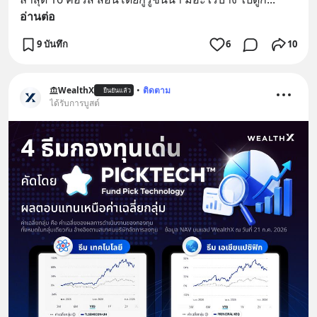
อ่านต่อ
9 บันทึก
6
10
WealthX
•
ติดตาม
ยืนยันแล้ว
ได้รับการบูสต์