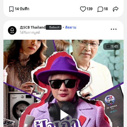
14 บันทึก
139
18
SCB Thailand
•
ติดตาม
ยืนยันแล้ว
ได้รับการบูสต์
1:41