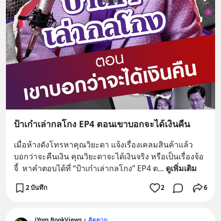
ป้าเก๋าเล่ากลโกง EP4 ตอนเขาบอกจะได้เงินคืน
เมื่อห้างดังโทรหาคุณวิยะดา แจ้งเรื่องเคลมสินค้าแล้ว
บอกว่าจะคืนเงิน คุณวิยะดาจะได้เงินจริง หรือเป็นเรื่องจ้อ
จี้  หาคำตอบได้ที่ “ป้าเก๋าเล่ากลโกง” EP4 ต
... 
ดูเพิ่มเติม
2 บันทึก
2
6
iYom BookViews
•
ติดตาม