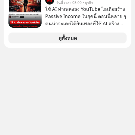
วันนี้ เวลา 03:00 • ธุรกิจ
ทำได้อย่างไร เลือกฟังกันได้เลยนะครับ
#DigitalBankWithHumanTouch
ใช้ AI ทำเพลงลง YouTube ไอเดียสร้าง
อย่าลืมกด Follow ติดตาม PodCast
Passive Income ในยุคนี้ ตอนนี้หลาย ๆ
ช่อง Geek Forever’s Podcast ของผม
คนน่าจะเคยได้ยินเพลงที่ใช้ AI สร้าง
กันด้วยนะครับ 🎧 ฟังผ่าน Spotify :
ผ่านหูกันมาบ้าง เช่น เพลง “ไม่มีใคร
https://tinyurl.com/mr39sd7c 🎧 ฟัง
รู้ตัวเรา” จากช่องชื่อว่า UNHEARD
ดูทั้งหมด
ผ่าน Apple Podcast :
MUSIC ที่ตอนนี้มียอดรับชมกว่า 26
https://tinyurl.com/rnca48jp 🎧 ฟัง
ล้านครั้งแล้ว
ผ่าน Podbean :
https://tinyurl.com/mryu7dv7 🎧
ฟังผ่าน Youtube :
https://youtu.be/IF27yAxJVDE The
original article appeared here
https://www.tharadhol.com/geek-
story-ep830-the-rebirth-of-
panasonic/ ติดตามสาระดี ๆ อัพเดททุก
วันผ่าน Line OA ด.ดล Blog คลิกเลย -->
https://lin.ee/aMEkyNA
========================= 📣
สนับสนุนโดย 📣