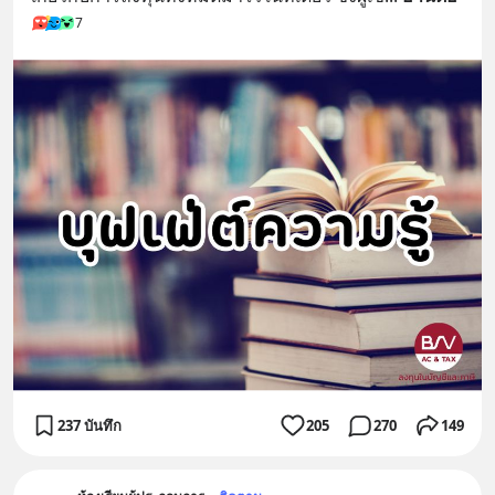
7
237 บันทึก
205
270
149