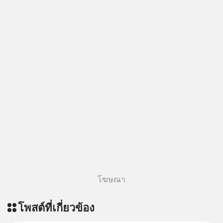
=========================
เครียด หลับยาก ผมอยากแนะนำ
ผลิตภัณฑ์เสริมอาหาร Diip CBD ช่วย
บรรเทาความเครียด ลดความวิตกกังวล
เพิ่มการผ่อนคลาย ซึ่งช่วยให้การนอน
หลับมีประสิทธิภาพมากยิ่งขึ้น 📍 สนใจ
สั่งซื้อสินค้า Diip CBD 💬 LINE :
@diipgeek 🔗 หรือกดลิงก์
https://lin.ee/U91Fzyz
โฆษณา
โพสต์ที่เกี่ยวข้อง