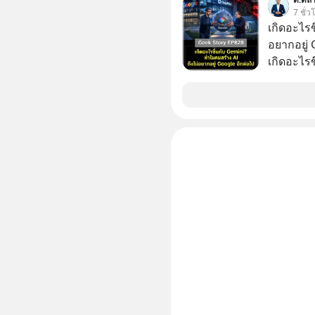
7 ชั่ว
เกิดอะไรข
อยากอยู่
เกิดอะไร
อินเทอร์เ
Gemini เค
Google กล
OpenAI แ
หนักที่สัญ
วิศวกรระ
แข่ง นี่คือจุดเริ่มต้นของการร่วงหล่น หรือเป็นแค่
การยอมถอ
มาแกะรอย
ไปด้วยกัน เลือกฟังกันได้เลยนะครับ อย่าลื
Follow ต
Podcast ของผม
: https://tinyurl.com/2ue4n2f8 🎧 ฟังผ่าน
Apple Po
🎧 ฟังผ่