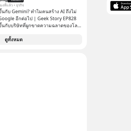
โมงที่แล้ว • ธุรกิจ
ึ้นกับ Gemini? ทำไมคนสร้าง AI ถึงไม่
 Google อีกต่อไป | Geek Story EP828
ขึ้นกับบริษัทที่ผูกขาดความฉลาดของโลก
น็ตมาตลอด? ย้อนไปแค่ 5 เดือนก่อน
ยสอบได้ที่ 1 ของวงการ AI แต่วันนี้
ดูทั้งหมด
ับร่วงดิ่งไปอยู่อันดับ 11 ปล่อยให้
ละ Anthropic แซงหน้า โมเดลอาวุธ
ญาไว้ก็เลื่อนแล้วเลื่อนอีก ซ้ำร้ายทีม
ดับหัวกะทิยังแห่ตบเท้าลาออกไปซบไหล่คู่
ยเพื่อกระโดดให้ไกลกว่าเดิม EP เราจะ
การพลาดท่าครั้งใหญ่ที่สุดของ Google
มกด
ิดตาม PodCast ช่อง Geek Forever’s
กันด้วยนะครับ 🎧 ฟังผ่าน Spotify
dcast : https://tinyurl.com/5yxek2yz
าน Podbean :