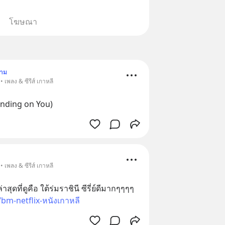
โฆษณา
ตาม
 เพลง & ซีรีส์ เกาหลี
anding on You)
 เพลง & ซีรีส์ เกาหลี
่าสุดที่ดูคือ ใต้ร่มราชินี ซีรี่ย์ดีมากๆๆๆๆ
m-netflix-หนังเกาหลี