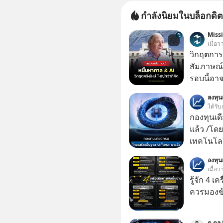
กำลังนิยมในบล็อกดิต
Miss
เมื่อ
วิกฤตการเ
สัมภาษณ์
รอบนี้อาจ
Dalio ชา
ลงทุ
ต่อหลายค
ได้รับ
ลูกใหม่ที่
กองทุนเด
มหาศาล" ผ
แล้ว /โดย
กำลังแห่ไล่ร
เทคโนโลย
ประวัติศ
เคลื่อนห
ลงทุ
กำลังจะเ
ชีวิตของผ
เมื่อว
รับมืออย่
รู้จัก 4 เ
เจาะลึกบ
ควรมองข
กันได้ใน EP. นี้ #RayDalio #สรุ
การลงทุ
#Missio
ด.ดล 