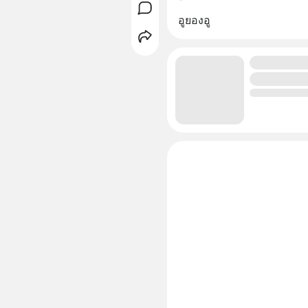
อูยองอู