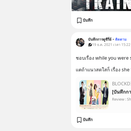
บันทึก
บันทึกการดูซีรี่ย์
•
ติดตาม
19 ธ.ค. 2021 เวลา 15:22 •
ชอบเรื่อง while you were 
แตถ้าแนวสดใสก็ เรื่อง she
BLOCKD
[บันทึกกา
Review : S
บันทึก