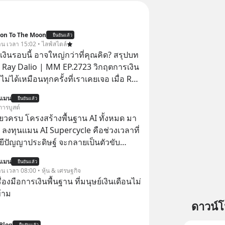
ion To The Moon
ยืนยันแล้ว
วาน เวลา 15:02 • ไลฟ์สไตล์
งินรอบนี้ อาจใหญ่กว่าที่คุณคิด? สรุปบท
 Ray Dalio | MM EP.2723 วิกฤตการเงิน
ไม่ได้เหมือนทุกครั้งที่เราเคยเจอ เมื่อ Ray
ยผู้เคยทำนายวิกฤตเศรษฐกิจมาแล้วหลาย
นแมน
ยืนยันแล้ว
รั้ง ออกมาส่งสัญญาณเตือนระเบิดเวลา
การบูสต์
กำลังก่อตัวขึ้น จาก "ระเบิดหนี้สิน
ียวครบ โครงสร้างพื้นฐาน AI ทั้งหมด มา
สานเข้ากับ "ฟองสบู่กระแส AI" ที่ผู้คน
 ลงทุนแมน AI Supercycle คือช่วงเวลาที่
าคาอย่างบ้าคลั่ง บทเรียนจาก
ีปัญญาประดิษฐ์ จะกลายเป็นตัวขับ
าสตร์ 500 ปี บอกอะไรเรา? ระเบียบโลก
ลัก ของการเติบโตทางเศรษฐกิจ และวิถี
นแมน
ปลี่ยนมือไปในทิศทางไหน? และเราควร
ยืนยันแล้ว
ู้คนอย่างยาวนานต่อจากนี้
าน เวลา 08:00 • หุ้น & เศรษฐกิจ
างไรก่อนที่ทุกอย่างจะสายเกินไป? ร่วม
ครื่องมือการเงินพื้นฐาน ที่มนุษย์เงินเดือนไม่
ทวิเคราะห์และข้อคิดการเงินฉบับ Dalio
้าม
ปบทเรียน #การเงิน
ดาวน์
น #MissionToTheMoon
nToTheMoonPodcast
Blog
ยืนยันแล้ว