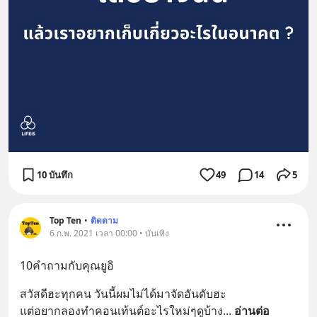
10 บันทึก
49
14
5
Top Ten
•
ติดตาม
6 ก.พ. 2021 เวลา 00:00 • บันเทิง
10คำถามกับคุณยูอิ
สวัสดีฮะทุกคน วันนี้ผมไม่ได้มาจัดอันดับฮะ
แต่อยากลองทำคอนเท้นต์อะไรใหม่ๆดูบ้าง
... 
อ่านต่อ