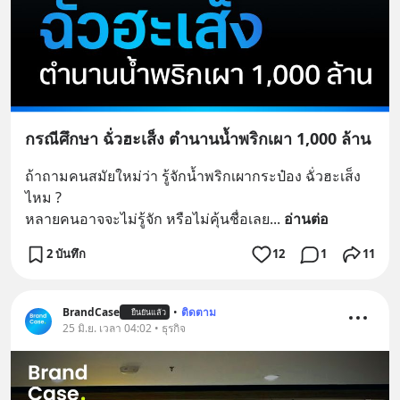
กรณีศึกษา ฉั่วฮะเส็ง ตำนานน้ำพริกเผา 1,000 ล้าน
ถ้าถามคนสมัยใหม่ว่า รู้จักน้ำพริกเผากระป๋อง ฉั่วฮะเส็ง 
ไหม ?
หลายคนอาจจะไม่รู้จัก หรือไม่คุ้นชื่อเลย
... 
อ่านต่อ
2 บันทึก
12
1
11
BrandCase
•
ติดตาม
ยืนยันแล้ว
25 มิ.ย. เวลา 04:02 • ธุรกิจ