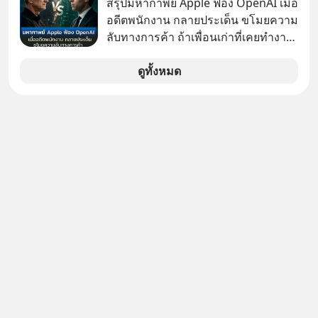
สรุปมหากาพย์ Apple ฟ้อง OpenAI เมื่อ
#RayDalio #สรุปบทเรียน #การเงินการ
อดีตพนักงาน กลายประเด็น ขโมยความ
ลงทุน #MissionToTheMoon
ลับทางการค้า ถ้าเพื่อนเก่าที่เคยทำงาน
#MissionToTheMoonPodcast
ด้วยกัน ทักมาขอให้เราช่วยหาไฟล์งาน
เก่าที่เขาเคยทำไว้ ตอนยังอยู่บริษัท
ดูทั้งหมด
เดียวกัน