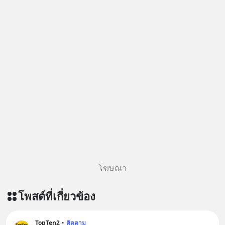
โฆษณา
โพสต์ที่เกี่ยวข้อง
TopTen2
•
ติดตาม