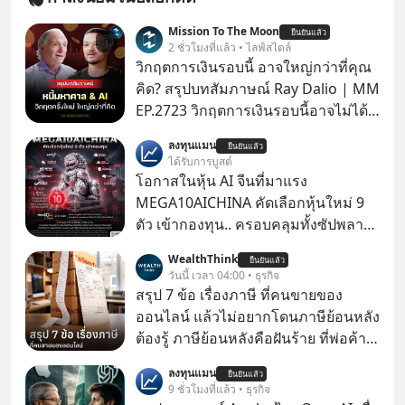
Mission To The Moon
ยืนยันแล้ว
2 ชั่วโมงที่แล้ว • ไลฟ์สไตล์
วิกฤตการเงินรอบนี้ อาจใหญ่กว่าที่คุณ
คิด? สรุปบทสัมภาษณ์ Ray Dalio | MM
EP.2723 วิกฤตการเงินรอบนี้อาจไม่ได้
เหมือนทุกครั้งที่เราเคยเจอ เมื่อ Ray
ลงทุนแมน
ยืนยันแล้ว
Dalio ชายผู้เคยทำนายวิกฤตเศรษฐกิจ
ได้รับการบูสต์
มาแล้วหลายต่อหลายครั้ง ออกมาส่ง
โอกาสในหุ้น AI จีนที่มาแรง
สัญญาณเตือนระเบิดเวลาลูกใหม่ที่
MEGA10AICHINA คัดเลือกหุ้นใหม่ 9
กำลังก่อตัวขึ้น จาก "ระเบิดหนี้สิน
ตัว เข้ากองทุน.. ครอบคลุมทั้งซัปพลาย
มหาศาล" ผสานเข้ากับ "ฟองสบู่กระแส
เชน AI จีน พิเศษ ช่วง 3 - 19 ส.ค. 69 มี
WealthThink
AI" ที่ผู้คนกำลังแห่ไล่ราคาอย่างบ้าคลั่ง
ยืนยันแล้ว
โปรโมชัน ลด 50% ค่าธรรมเนียมซื้อ |
วันนี้ เวลา 04:00 • ธุรกิจ
บทเรียนจากประวัติศาสตร์ 500 ปี บอก
ยอด 2 ล้านบาทขึ้นไป ฟรีค่าธรรมเนียม
สรุป 7 ข้อ เรื่องภาษี ที่คนขายของ
อะไรเรา? ระเบียบโลกกำลังจะเปลี่ยน
ซื้อ
ออนไลน์ แล้วไม่อยากโดนภาษีย้อนหลัง
มือไปในทิศทางไหน? และเราควรรับมือ
ต้องรู้ ภาษีย้อนหลังคือฝันร้าย ที่พ่อค้า
อย่างไรก่อนที่ทุกอย่างจะสายเกินไป?
แม่ค้าคนไหนก็คงไม่อยากพบเจอ
ร่วมเจาะลึกบทวิเคราะห์และข้อคิดการ
ลงทุนแมน
ยืนยันแล้ว
9 ชั่วโมงที่แล้ว • ธุรกิจ
เงินฉบับ Dalio กันได้ใน EP. นี้