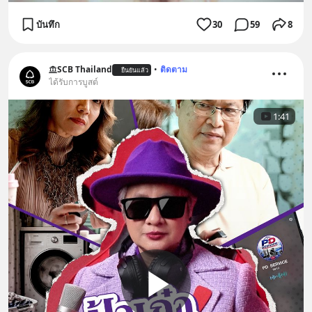
บันทึก
30
59
8
SCB Thailand
•
ติดตาม
ยืนยันแล้ว
ได้รับการบูสต์
1:41