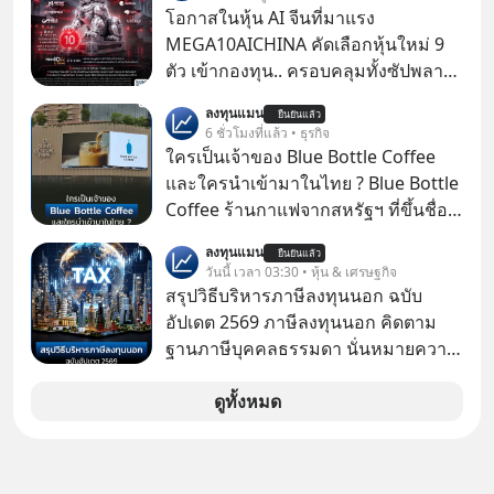
ฝันที่มหาเศรษฐีซิลิคอนแวลลีย์วาดไว้ว่า
โอกาสในหุ้น AI จีนที่มาแรง
มนุษย์นับล้านจะไปสร้างอาณานิคม
MEGA10AICHINA คัดเลือกหุ้นใหม่ 9
ใหม่ ล้อมรอบด้วยเทคโนโลยีสุดล้ำ อาจ
ตัว เข้ากองทุน.. ครอบคลุมทั้งซัปพลาย
จะฟังดูน่าตื่นเต้น แต่ความจริงที่ถูกซ่อน
เชน AI จีน พิเศษ ช่วง 3 - 19 ส.ค. 69 มี
ลงทุนแมน
ไว้ใต้พรมคือ ดาวอังคารเป็นเพียงนรกที่
ยืนยันแล้ว
โปรโมชัน ลด 50% ค่าธรรมเนียมซื้อ |
6 ชั่วโมงที่แล้ว • ธุรกิจ
เต็มไปด้วยรังสีมรณะและฝุ่นพิษ แล้ว
ยอด 2 ล้านบาทขึ้นไป ฟรีค่าธรรมเนียม
ใครเป็นเจ้าของ Blue Bottle Coffee
ทำไมบรรดาผู้นำเทคโนโลยีถึงยัง
ซื้อ
และใครนำเข้ามาในไทย ? Blue Bottle
พยายามหลอกขายฝันลมๆ แล้งๆ นี้ให้
Coffee ร้านกาแฟจากสหรัฐฯ ที่ขึ้นชื่อ
กับคนทั้งโลก พวกเขากำลังซ่อนความ
เรื่องความพิถีพิถัน กำลังจะเปิดสาขา
ลับอะไรไว้เบื้องหลังโปรเจกต์อวกาศที่
ลงทุนแมน
ยืนยันแล้ว
แรกในประเทศไทย ที่ Central Park
วันนี้ เวลา 03:30 • หุ้น & เศรษฐกิจ
ผลาญทรัพยากรมหาศาล วันนี้เราจะมา
สรุปวิธีบริหารภาษีลงทุนนอก ฉบับ
กะเทาะเปลือกความลวงโลกนี้กัน ใครที่
อัปเดต 2569 ภาษีลงทุนนอก คิดตาม
คิดว่าอนาคตของมนุษยชาติอยู่บนดาว
ฐานภาษีบุคคลธรรมดา นั่นหมายความ
ดวงอื่น เลือกฟังกันได้เลยนะครับ อย่า
ว่าถ้าเรามีกำไร 100,000 บาท
ลืมกด Follow ติดตาม PodCast ช่อง
ดูทั้งหมด
Geek Forever’s Podcast ของผมกัน
ด้วยนะครับ 🎧 ฟังผ่าน Spotify :
https://tinyurl.com/3yma5h3e 🎧
ฟังผ่าน Apple Podcast :