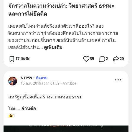
จักรวาลในความว่างเปล่า: วิทยาศาสตร์ ธรรมะ
และการไม่ยึดติด
เคยสงสัยไหมว่าแท้จริงแล้วตัวเราคืออะไร? ลอง
จินตนาการว่าเรากำลังมองลึกลงไปในร่างกาย ร่างกาย
ของเราประกอบขึ้นจากเซลล์นับล้านล้านเซลล์ ภายใน
เซลล์มีส่วนประ
... 
ดูเพิ่มเติม
17 บันทึก
35
2
20
NTP59
•
ติดตาม
15 ต.ค. 2019 เวลา 01:59 • การเมือง
สหรัฐกุเรื่องเพื่อสร้างความชอบธรรม
โดย
... 
อ่านต่อ
1