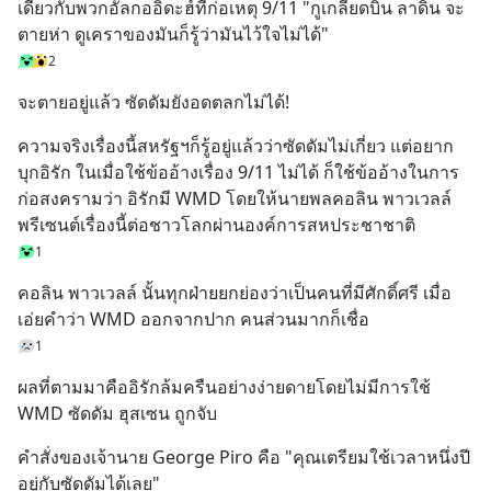
เดียวกับพวกอัลกออิดะฮ์ที่ก่อเหตุ 9/11 "กูเกลียดบิน ลาดิน จะ
ตายห่า ดูเคราของมันก็รู้ว่ามันไว้ใจไม่ได้"
2
จะตายอยู่แล้ว ซัดดัมยังอดตลกไม่ได้!
ความจริงเรื่องนี้สหรัฐฯก็รู้อยู่แล้วว่าซัดดัมไม่เกี่ยว แต่อยาก
บุกอิรัก ในเมื่อใช้ข้ออ้างเรื่อง 9/11 ไม่ได้ ก็ใช้ข้ออ้างในการ
ก่อสงครามว่า อิรักมี WMD โดยให้นายพลคอลิน พาวเวลล์ 
พรีเซนต์เรื่องนี้ต่อชาวโลกผ่านองค์การสหประชาชาติ
1
คอลิน พาวเวลล์ นั้นทุกฝ่ายยกย่องว่าเป็นคนที่มีศักดิ์ศรี เมื่อ
เอ่ยคำว่า WMD ออกจากปาก คนส่วนมากก็เชื่อ
1
ผลที่ตามมาคืออิรักล้มครืนอย่างง่ายดายโดยไม่มีการใช้ 
WMD ซัดดัม ฮุสเซน ถูกจับ
คำสั่งของเจ้านาย George Piro คือ "คุณเตรียมใช้เวลาหนึ่งปี
อยู่กับซัดดัมได้เลย"