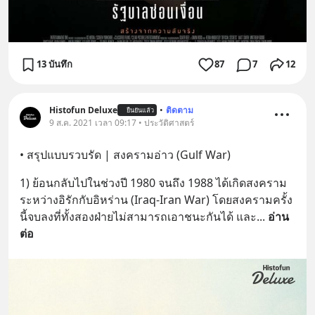
13 บันทึก
87
7
12
Histofun Deluxe
•
ติดตาม
ยืนยันแล้ว
9 ส.ค. 2021 เวลา 09:17 • ประวัติศาสตร์
• สรุปแบบรวบรัด | สงครามอ่าว (Gulf War)
1) ย้อนกลับไปในช่วงปี 1980 จนถึง 1988 ได้เกิดสงคราม
ระหว่างอิรักกับอิหร่าน (Iraq-Iran War) โดยสงครามครั้ง
นี้จบลงที่ทั้งสองฝ่ายไม่สามารถเอาชนะกันได้ และ
... 
อ่าน
ต่อ