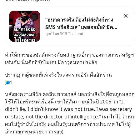
“ธนาคารจริง ต้องไม่ส่งลิงก์ทาง
SMS หรืออีเมล” เคยเจอมั้ย? มีคน
บูสต์โดย SCB Thailand
อ้างว่าโทรจากธนาคาร บอกว่า
บัญชีมีปัญหา แล้วให้กดลิงก์โน่นนี่
หรือสแกนคิวอาร์โค้ดทันที มาฟัง
คำให้การของซัดดัมตรงกับหลักฐานอื่นๆ ของทางการสหรัฐฯ
“ป้าเก๋าเล่ากลโกง” เพื่อรู้ทันมุก
เช่นกัน นั่นคืออิรักไม่เคยมีอาวุธมหาประลัย
หลอกลวงในคราบ
ปรากฏว่าผู้ชนะที่แท้จริงในสงครามอิรักคืออิหร่าน
1
หลังสงครามอิรัก คอลิน พาวเวลล์ บอกว่าเสียใจที่ตนถูกหลอก
ใช้ให้ไปพรีเซนต์เรื่องนี้ เขาให้สัมภาษณ์ในปี 2005 ว่า “I 
didn’t lie. I didn’t know it was not true. I was secretary 
of state, not the director of intelligence.” (ผมไม่ได้โกหก 
ผมไม่รู้ว่ามันไม่จริง ผมเป็นรัฐมนตรีการต่างประเทศ ไม่ใช่ผู้
อำนวยการหน่วยข่าวกรอง)