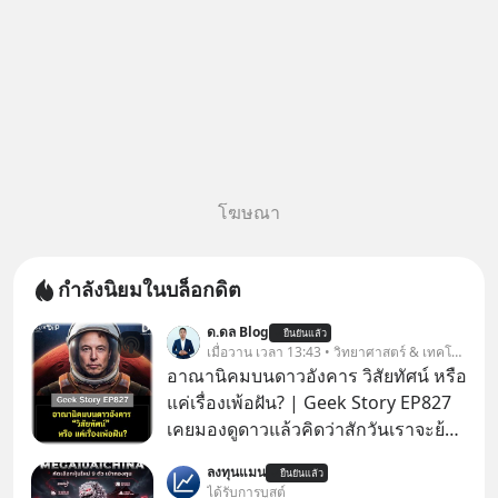
โฆษณา
กำลังนิยมในบล็อกดิต
ด.ดล Blog
ยืนยันแล้ว
เมื่อวาน เวลา 13:43 • วิทยาศาสตร์ & เทคโนโลยี
อาณานิคมบนดาวอังคาร วิสัยทัศน์ หรือ
แค่เรื่องเพ้อฝัน? | Geek Story EP827
เคยมองดูดาวแล้วคิดว่าสักวันเราจะย้าย
ไปอยู่บนดาวอังคารตามที่ Elon Musk
ลงทุนแมน
ยืนยันแล้ว
หรือ Jeff Bezos บอกไว้หรือเปล่า ภาพ
ได้รับการบูสต์