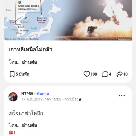
เกาหลีเหนือไม่กลัว
โดย
... 
อ่านต่อ
5 บันทึก
108
4
10
NTP59
•
ติดตาม
17 ต.ค. 2019 เวลา 15:09 • การเมือง
เสร็จนาฆ่าโคถึก
โดย
... 
อ่านต่อ
1