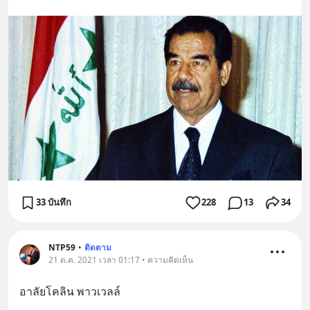
33 บันทึก
228
13
34
NTP59
•
ติดตาม
21 ต.ค. 2021 เวลา 01:17 • ความคิดเห็น
อาลัยโคลิน พาวเวลล์