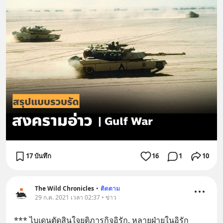
17 บันทึก
16
1
10
The Wild Chronicles
•
ติดตาม
29 ก.ค. 2021 เวลา 02:37 • ข่าว
*** ไบเดนตัดสินใจยุติภารกิจอิรัก, หลายฝ่ายในอิรัก