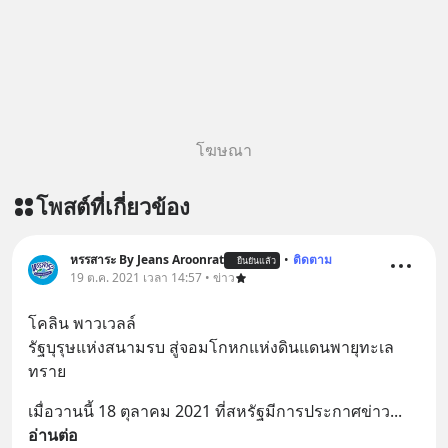
หลับมีประสิทธิภาพมากยิ่งขึ้น 📍 สนใจ
สั่งซื้อสินค้า Diip CBD 💬 LINE :
@diipgeek 🔗 หรือกดลิงก์
https://lin.ee/U91Fzyz
โฆษณา
โพสต์ที่เกี่ยวข้อง
หรรสาระ By Jeans Aroonrat
•
ติดตาม
ยืนยันแล้ว
19 ต.ค. 2021 เวลา 14:57 • ข่าว
โคลิน พาวเวลล์
รัฐบุรุษแห่งสนามรบ สู่จอมโกหกแห่งดินแดนพายุทะเล
ทราย
เมื่อวานนี้ 18 ตุลาคม 2021 ที่สหรัฐมีการประกาศข่าว
... 
อ่านต่อ