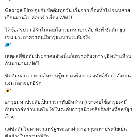
George Piro คุยกับซัดดัมทุกวัน เริ่มจากเรื่องทั่วไป จนหลาย
เดือนผ่านไป ค่อยเข้าเรื่อง WMD
ได้ข้อสรุปว่า อิรักไม่เคยมีอาวุธมหาประลัย ทั้งที่ ซัดดัม ฮุส
เซน ประกาศว่าตนมีอาวุธมหาประลัยจริง
1
เหตุผลที่ซัดดัมประกาศอย่างนั้นก็เพราะต้องการขู่อิหร่านที่รบ
กันมานานแปดปี
ซัดดัมบอกว่า หากอิหร่านรู้ความจริงว่ากองทัพอิรักกำลังง่อน
แง่น ก็อาจบุกอิรัก
1
อาวุธมหาประลัยเป็นการเกทับอิหร่าน (เขาเคยใช้อาวุธเคมี
กับพวกอิหร่าน แต่ไม่ใช่ในระดับอาวุธนิวเคลียร์อย่างที่สหรัฐฯ
อ้าง)
แต่ซัดดัมไม่คาดว่าสหรัฐฯจะเอาคำว่าอาวุธมหาประลัยเป็น
ข้ออ้างในการบุกอิรัก