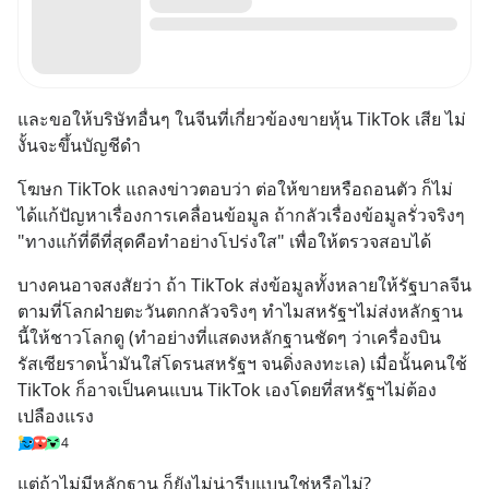
และขอให้บริษัทอื่นๆ ในจีนที่เกี่ยวข้องขายหุ้น TikTok เสีย ไม่
งั้นจะขึ้นบัญชีดำ
โฆษก TikTok แถลงข่าวตอบว่า ต่อให้ขายหรือถอนตัว ก็ไม่
ได้แก้ปัญหาเรื่องการเคลื่อนข้อมูล ถ้ากลัวเรื่องข้อมูลรั่วจริงๆ 
"ทางแก้ที่ดีที่สุดคือทำอย่างโปร่งใส" เพื่อให้ตรวจสอบได้
บางคนอาจสงสัยว่า ถ้า TikTok ส่งข้อมูลทั้งหลายให้รัฐบาลจีน
ตามที่โลกฝ่ายตะวันตกกลัวจริงๆ ทำไมสหรัฐฯไม่ส่งหลักฐาน
นี้ให้ชาวโลกดู (ทำอย่างที่แสดงหลักฐานชัดๆ ว่าเครื่องบิน
รัสเซียราดน้ำมันใส่โดรนสหรัฐฯ จนดิ่งลงทะเล) เมื่อนั้นคนใช้ 
TikTok ก็อาจเป็นคนแบน TikTok เองโดยที่สหรัฐฯไม่ต้อง
เปลืองแรง
4
แต่ถ้าไม่มีหลักฐาน ก็ยังไม่น่ารีบแบนใช่หรือไม่?