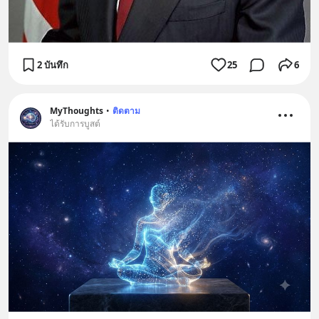
2 บันทึก
25
6
MyThoughts
•
ติดตาม
ได้รับการบูสต์