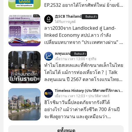
EP.2532 อยากได้โทรศัพท์ใหม่ ย้ายเข้า
บ้านหลังใหม่ หรือเลื่อนตำแหน่งในฝัน
SCB Thailand
ยืนยันแล้ว
เคยสงสัยไหมว่าทำไมพอได้ของที่อยาก
ได้รับการบูสต์
ได้มาแล้วความสุขนั้นกลับอยู่กับเราได้
ลาว2030จาก Landlocked สู่ Land-
ไม่นาน? นี่คือกลไกพื้นฐานของมนุษย์ที่
linked Economy สปป.ลาว กำลัง
Arthur Schopenhauer นักปรัชญา
เปลี่ยนบทบาทจาก “ประเทศทางผ่าน” สู่
ชาวเยอรมันเคยอธิบายไว้เมื่อ 200 กว่า
“ศูนย์กลางเศรษฐกิจและโลจิสติกส์”
ลงทุนแมน
ปีก่อน แล้วเราจะหยุดวงจรความอยาก
ยืนยันแล้ว
ของอนุภูมิภาคลุ่มแม่น้ำโขง
เมื่อวาน เวลา 13:00 • ธุรกิจ
ในใจเพื่อความสุขที่ยั่งยืนได้อย่างไร?
ทำไมโฮสเทลและที่พักขนาดเล็กในไทย
ติดตามได้ในพอดแคสต์ 5M EP. นี้
โตไม่ได้ แม้การท่องเที่ยวโต ? | Talk
#goodtime #5minutespodcast
ลงทุนแมน ปี 2567 ตลาดโรงแรมไทย
#missiontothemoonpodcast
มูลค่ารวมเฉียด 4 แสนล้านบาท แต่รู้
Timeless History (ประวัติศาสตร์ไร้กาลเวลา)
หรือไม่ว่า รายได้กว่า 85% กระจุกอยู่กับ
เมื่อวาน เวลา 12:03 • ประวัติศาสตร์
ผู้ประกอบการรายใหญ่ และมีอัตราการ
ฮิโรชิมาวันนี้ปลอดภัยจากรังสีได้
เติบโตได้ถึง 16% ขณะที่ผู้ประกอบการ
อย่างไร? แม้ว่าค่าครึ่งชีวิต 700 ล้านปี
โฮสเทลและที่พักขนาดเล็ก ซึ่งมีสัดส่วน
จะฟังดูยาวนาน และดูเหมือนว่า
ถึง 91% ของธุรกิจที่พักทั้งหมด กลับโต
“ยูเรเนียม-235 (Uranium-235)” น่าจะ
เพียง 1.3% เท่านั้น เกิดอะไรขึ้นกับที่พัก
ยังคงอันตรายไปอีกยาวนานมาก แต่อัน
ดูทั้งหมด