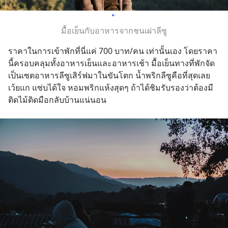
มื้อเย็นกับอาหารจากชนเผ่าลีซู
ราคาในการเข้าพักที่นี่แค่ 700 บาท/คน เท่านั้นเอง โดยราคา
นี้ครอบคลุมทั้งอาหารเย็นและอาหารเช้า มื้อเย็นทางที่พักจัด
เป็นเซตอาหารลีซูเสิร์ฟมาในขันโตก น้ำพริกลีซูคือที่สุดเลย
เว้ยแก แซ่บได้ใจ หอมพริกแห้งสุดๆ ถ้าได้ชิมรับรองว่าต้องมี
ติดไม้ติดมือกลับบ้านแน่นอน