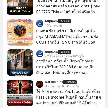
"อุปสรรค" อาจเป็นสัญญาณสู่ชีวิตที่ดี
กว่า? #สรุปหนังสือ Greenlights | MM
EP.2725 “ไฟแดงในวันนี้ แท้จริงแล้ว
อาจเป็นสัญญาณไฟเขียวที่ยังไม่ถึงเวลา
ลงทุนแมน
ยืนยันแล้ว
เปลี่ยนสี” McConaughey ดาราดาวรุ่ง
ได้รับการบูสต์
ในยุคหนึ่ง เคยปฏิเสธเงินค่าตัวหนังรอม
กองทุน ชิปเอเชีย ค่าจัดการต่ำสุดใน
คอมที่สูงถึง 14.5 ล้านดอลลาร์ (หรือ
กลุ่ม M-ASIASEMI กองเดียวครบ มีทั้ง
ราว 500 ล้านบาท) เพียงเพราะเขาไม่
CXMT จากจีน TSMC จากไต้หวัน SK
อยากขังตัวเองไว้ในกล่องเดิมๆ ผลที่
Hynix จากเกาหลีใต้ Kioxia จากญี่ปุ่น
ลงทุนแมน
ตามมาคือ โทรศัพท์ของเขากลายเป็น
ยืนยันแล้ว
2 ชั่วโมงที่แล้ว • หุ้น & เศรษฐกิจ
ความเงียบสนิทนานถึง 14 เดือนเต็ม แต่
การศึกษาเหลื่อมล้ำ ปัญหาใหญ่ฉุด
ความเงียบและ "ไฟแดง" ในวันนั้นกลับ
เศรษฐกิจไทย 340,584 ล้านบาท คือ
กลายเป็นการถอยหลังเพื่อตั้งหลัก จนส่ง
ตัวเลขงบประมาณที่กระทรวง
ให้เขาก้าวขึ้นไปยืนถือรางวัลออสการ์
ศึกษาธิการ ได้รับจัดสรรในงบประมาณ
ในบทบาทที่เปลี่ยนชีวิตเขาไปตลอดกาล
MarketThink
ยืนยันแล้ว
รายจ่ายประจำปี 2568 ซึ่งมากที่สุดเป็น
เมื่อวาน เวลา 03:00 • ธุรกิจ
ใน MM EP. นี้ เราจะมาร่วมถอดรหัส
อันดับ 2 รองจากกระทรวงการคลัง
ใช้ AI ทำเพลงลง YouTube ไอเดียสร้าง
และปรับวิธีคิดกันว่า Greenlight (ไฟ
Passive Income ในยุคนี้ ตอนนี้หลาย ๆ
เขียว) จะสร้างมันขึ้นมาล่วงหน้าด้วย
คนน่าจะเคยได้ยินเพลงที่ใช้ AI สร้าง
วินัยและความพร้อมได้อย่างไร?