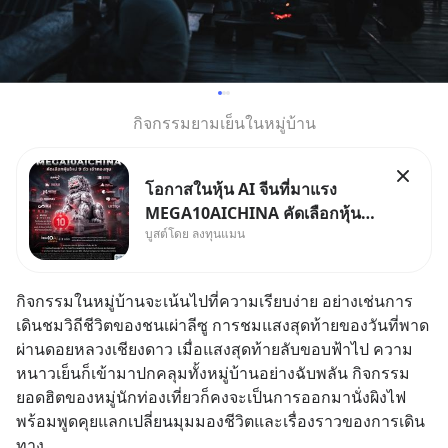
กิจกรรมยามเย็นในหมู่บ้าน
โอกาสในหุ้น AI จีนที่มาแรง
MEGA10AICHINA คัดเลือกหุ้น
บูสต์โดย ลงทุนแมน
ใหม่ 9 ตัว เข้ากองทุน.. ครอบคลุม
ทั้งซัปพลายเชน AI จีน พิเศษ ช่วง
3 - 19 ส.ค. 69 มีโปรโมชัน ลด
กิจกรรมในหมู่บ้านจะเน้นไปที่ความเรียบง่าย อย่างเช่นการ
50% ค่าธรรมเนียมซื้อ | ยอด 2
เดินชมวิถีชีวิตของชนเผ่าลีซู การชมแสงสุดท้ายของวันที่พาด
ล้านบาทขึ้นไป ฟรีค่าธรร
ผ่านดอยหลวงเชียงดาว เมื่อแสงสุดท้ายลับขอบฟ้าไป ความ
หนาวเย็นก็เข้ามาปกคลุมทั้งหมู่บ้านอย่างฉับพลัน กิจกรรม
ยอดฮิตของหมู่นักท่องเที่ยวก็คงจะเป็นการออกมานั่งผิงไฟ 
พร้อมพูดคุยแลกเปลี่ยนมุมมองชีวิตและเรื่องราวของการเดิน
ทาง