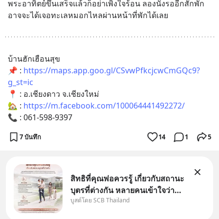
พระอาทิตย์ขึ้นเสร็จแล้วก็อย่าเพิ่งใจร้อน ลองนั่งรออีกสักพัก
อาจจะได้เจอทะเลหมอกไหลผ่านหน้าที่พักได้เลย
บ้านฮักเฮือนสุข
📌 : 
https://maps.app.goo.gl/CSvwPfkcjcwCmGQc9?
g_st=ic
📍 : อ.เชียงดาว จ.เชียงใหม่
🏡 : 
https://m.facebook.com/100064441492272/
📞 : 061-598-9397
7 บันทึก
14
1
5
สิทธิที่คุณพ่อควรรู้ เกี่ยวกับสถานะ
บุตรที่ต่างกัน หลายคนเข้าใจว่า
บูสต์โดย SCB Thailand
"เมื่อเป็นลูกของพ่อและแม่ ก็ย่อม
เป็นบุตรชอบด้วยกฎหมายของทั้ง