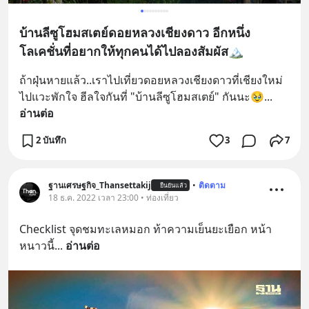
บ้านลีซูโฮมสเตย์ดอยหลวงเชียงดาว อีกหนึ่ง
โลเคชั่นที่อยากให้ทุกคนได้ไปลองสัมผัส🏔️
ถ้าฝุ่นหายแล้ว..เราไปเที่ยวดอยหลวงเชียงดาวที่เชียงใหม่ 
ไปแวะพักใจ ฮีลใจกันที่ "บ้านลีซูโฮมสเตย์" กันนะ🥹
... 
อ่านต่อ
2 บันทึก
3
7
ฐานเศรษฐกิจ_Thansettakij
•
ติดตาม
ยืนยันแล้ว
18 ธ.ค. 2022 เวลา 23:00 • ท่องเที่ยว
Checklist จุดชมทะเลหมอก ท้าความเย็นยะเยือก หน้า
หนาวนี้
... 
อ่านต่อ