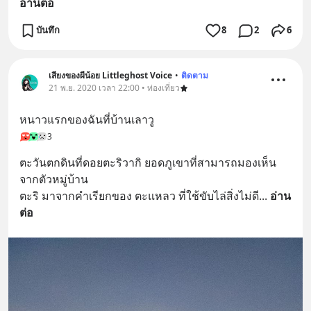
อ่านต่อ
บันทึก
8
2
6
เสียงของผีน้อย Littleghost Voice
•
ติดตาม
21 พ.ย. 2020 เวลา 22:00 • ท่องเที่ยว
หนาวแรกของฉันที่บ้านเลาวู
3
ตะวันตกดินที่ดอยตะริวากิ ยอดภูเขาที่สามารถมองเห็น
จากตัวหมู่บ้าน 
ตะริ มาจากคำเรียกของ ตะแหลว ที่ใช้ขับไล่สิ่งไม่ดี
... 
อ่าน
ต่อ