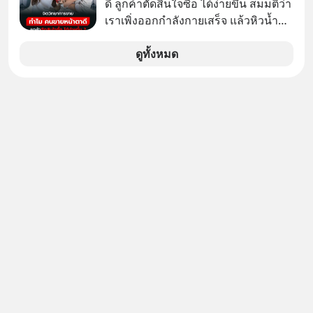
ดี ลูกค้าตัดสินใจซื้อ ได้ง่ายขึ้น สมมติว่า
ลงทุน #MissionToTheMoon
เราเพิ่งออกกำลังกายเสร็จ แล้วหิวน้ำ
#MissionToTheMoonPodcast
มาก ๆ แล้วเจอร้านขายน้ำอยู่สองร้านที่
ขายของเหมือนกันทุกอย่าง
ดูทั้งหมด