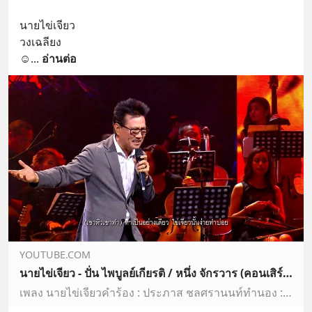
นายไข่เจียว
วงเฉลียง
☺️
... 
อ่านต่อ
YOUTUBE.COM
นายไข่เจียว - ปั่น ไพบูลย์เกียรติ / หนึ่ง จักรวาร (คอนเสิร์ตเพลงประภาส 2)
เพลง นายไข่เจียวคำร้อง : ประภาส ชลศรานนท์ทำนอง : ทรงวุฒิ จรูญเรืองฤทธิ์เรียบเรียง : จักรพัฒน์ เอี่ยมหนุน และ จักรวาร เสาธงยุติธรรมบันทึกการแสดงสด คอนเสิร์ตเพ...