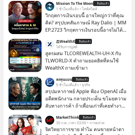
Mission To The Moon
ยืนยันแล้ว
1 ชั่วโมงที่แล้ว • ไลฟ์สไตล์
วิกฤตการเงินรอบนี้ อาจใหญ่กว่าที่คุณ
คิด? สรุปบทสัมภาษณ์ Ray Dalio | MM
EP.2723 วิกฤตการเงินรอบนี้อาจไม่ได้
เหมือนทุกครั้งที่เราเคยเจอ เมื่อ Ray
WealthX
ยืนยันแล้ว
Dalio ชายผู้เคยทำนายวิกฤตเศรษฐกิจ
ได้รับการบูสต์
มาแล้วหลายต่อหลายครั้ง ออกมาส่ง
สูตรผสม TLCOREWEALTH-UH-X กับ
สัญญาณเตือนระเบิดเวลาลูกใหม่ที่
TLWORLD-X คำถามยอดฮิตที่คนใช้
กำลังก่อตัวขึ้น จาก "ระเบิดหนี้สิน
WealthX ถามเข้ามา
มหาศาล" ผสานเข้ากับ "ฟองสบู่กระแส
ลงทุนแมน
AI" ที่ผู้คนกำลังแห่ไล่ราคาอย่างบ้าคลั่ง
ยืนยันแล้ว
9 ชั่วโมงที่แล้ว • ธุรกิจ
บทเรียนจากประวัติศาสตร์ 500 ปี บอก
สรุปมหากาพย์ Apple ฟ้อง OpenAI เมื่อ
อะไรเรา? ระเบียบโลกกำลังจะเปลี่ยน
อดีตพนักงาน กลายประเด็น ขโมยความ
มือไปในทิศทางไหน? และเราควรรับมือ
ลับทางการค้า ถ้าเพื่อนเก่าที่เคยทำงาน
อย่างไรก่อนที่ทุกอย่างจะสายเกินไป?
ด้วยกัน ทักมาขอให้เราช่วยหาไฟล์งาน
ร่วมเจาะลึกบทวิเคราะห์และข้อคิดการ
MarketThink
ยืนยันแล้ว
เก่าที่เขาเคยทำไว้ ตอนยังอยู่บริษัท
30 ก.ค. เวลา 03:00 • การตลาด
เงินฉบับ Dalio กันได้ใน EP. นี้
เดียวกัน
จิตวิทยาการขาย ทำไม คนขายหน้าตา
#RayDalio #สรุปบทเรียน #การเงินการ