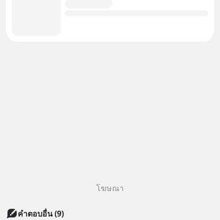
โฆษณา
คำตอบอื่น
(
9
)