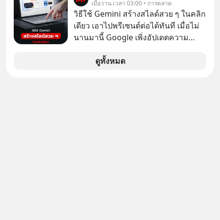
เมื่อวาน เวลา 03:00 • การตลาด
หัวทิ่มได้อย่างไร? นี่คือเรื่องจริงที่เพิ่ง
วิธีใช้ Gemini สร้างสไลด์สวย ๆ ในคลิก
เกิดขึ้นในมาเลเซีย เมื่อรัฐบาลประกาศ
เดียว เอาไปพรีเซนต์ต่อได้ทันที เมื่อไม่
งัด “กฎเหล็ก” สั่งบล็อกการนำเข้ารถ EV
นานมานี้ Google เพิ่งอัปเดตความ
ราคาถูกจากจีนแบบสายฟ้าแลบ ตั้ง
สามารถใหม่ให้กับ Google Slides ให้
กำแพงราคานำเข้าขั้นต่ำสูงถึง 1.7 ล้าน
สามารถใช้ Gemini ช่วยสร้างสไลด์นำ
ดูทั้งหมด
บาท! งานนี้ทำเอาค่ายยักษ์ใหญ่อย่าง
เสนอแบบสวย ๆ ได้ในคลิกเดียว ไม่ต้อง
BYD ที่เคยกวาดเรียบยอดขายถึงกับ
เสียเวลาทำเองอีกต่อไป
สะดุดไปไม่เป็น แต่เบื้องหลังมาตรการ
สุดโต่งนี้ ไม่ใช่แค่การกีดกันทางการค้า
ธรรมดา แต่มันคือแผนอุ้มชูแบรนด์แห่ง
ชาติอย่าง Proton เพื่อรักษาตำแหน่ง
งานนับแสนชีวิตในประเทศ ค่ายรถจีน
จะแก้เกมหมากกระดานนี้อย่างไร? และ
ทำไมเรื่องนี้ถึงสั่นสะเทือนวงการยาน
ยนต์ทั้งภูมิภาค? เราจะพาไปเจาะลึก
เบื้องหลังสงคราม EV สุดเดือดนี้กัน
เลือกฟังกันได้เลยนะครับ อย่าลืมกด
Follow ติดตาม PodCast ช่อง Geek