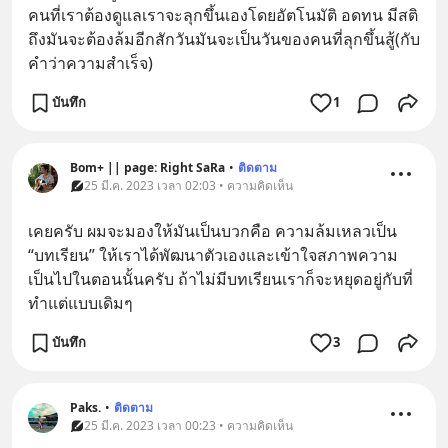
คนที่เราต้องดูแลเราจะลุกขึ้นเองโดยอัตโนมัติ อดทน มีสติ 
ถึงมันจะต้องล้มอีกสักวันมันจะเป็นวันของคนที่ลุกขึ้นสู้(กับ
คำว่าความสำเร็จ)
บันทึก
1
Bom+ || page: Right SaRa
•
ติดตาม
25 มี.ค. 2023 เวลา 02:03 • ความคิดเห็น
เคยครับ ผมจะมองให้มันเป็นบวกคือ ความล้มเหลวเป็น 
“บทเรียน” ให้เราได้พัฒนาตัวเองและเข้าใจสภาพความ
เป็นไปในตอนนั้นครับ ถ้าไม่มีบทเรียนเราก็จะหยุดอยู่กับที่
ทำแต่แบบเดิมๆ
บันทึก
3
Paks.
•
ติดตาม
25 มี.ค. 2023 เวลา 00:23 • ความคิดเห็น