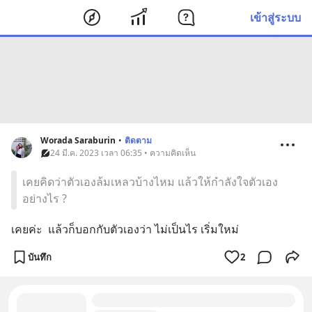
เข้าสู่ระบบ
Worada Saraburin
•
ติดตาม
24 มี.ค. 2023 เวลา 06:35 • ความคิดเห็น
เคยคิดว่าตัวเองล้มเหลวบ้างไหม แล้วให้กำลังใจตัวเอง
อย่างไร ?
เคยค่ะ  แล้วก็บอกกับตัวเองว่า ไม่เป็นไร เริ่มใหม่
บันทึก
2