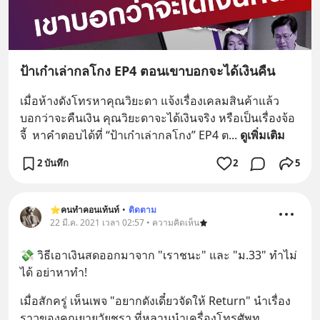
ป้าเก๋าเล่ากลโกง EP4 ตอนเขาบอกจะได้เงินคืน
เมื่อห้างดังโทรหาคุณวิยะดา แจ้งเรื่องเคลมสินค้าแล้ว
บอกว่าจะคืนเงิน คุณวิยะดาจะได้เงินจริง หรือเป็นเรื่องจ้อ
จี้  หาคำตอบได้ที่ “ป้าเก๋าเล่ากลโกง” EP4 ต
... 
ดูเพิ่มเติม
2 บันทึก
2
5
⭐️คนทำคอนเท้นท์
•
ติดตาม
22 มี.ค. 2021 เวลา 02:57 • ความคิดเห็น
💸 วิธีเอาเงินสดออกมาจาก "เราชนะ" และ "ม.33" ทำไม่
ได้ อย่าหาทำ!
เมื่อสักครู่ เห็นเพจ "อยากดังเดี๋ยวจัดให้ Return" นำเรื่อง
ราวของคุณยายวัยชรา ที่หลานนำเครื่องโทรศัพท
... 