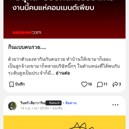
กินแบบคนรวย….
ด้วยว่าตัวเองหากินกับคนรวย ทำบ้านให้เขามาก็เยอะ
เป็นลูกจ้างเขามาก็หลายบริษัทบิ๊กๆ ในตำแหน่งที่ได้พบกับ
ระดับสูงเป็นประจำก็มี
... 
อ่านต่อ
บันทึก
16
11
3
วินทร์ เลียววาริณ
•
ติดตาม
ยืนยันแล้ว
14 ก.ค. เวลา 00:00 • หนังสือ