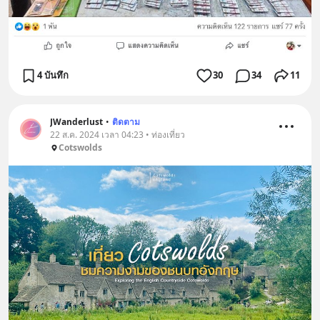
4 บันทึก
30
34
11
JWanderlust
•
ติดตาม
22 ส.ค. 2024 เวลา 04:23 • ท่องเที่ยว
Cotswolds