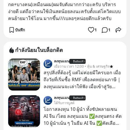
กด+บางคน(เหมือนผม)ผมจับตังมากกว่าอะครับ บริหาร
ง่ายดี แต่ถือว่าคนใช้เงินสดน้อยลงนะครับตั้งแต่โควิดแบบ
คนย้ายมาใช้โอน มากขึ้น///เบลอๆหน่อยดึกแล้วครับ
บันทึก
1
1
กำลังนิยมในบล็อกดิต
ลงทุนแมน
ยืนยันแล้ว
เมื่อวาน เวลา 12:00 • หุ้น & เศรษฐกิจ
สรุปสิ่งที่ต้องรู้ แต่ไม่ค่อยมีใครบอก เมื่อ
ถึงวัยที่เริ่มซื้อ RMF เพื่อลดหย่อนภาษี |
ลงทุนแมนจะเล่าให้ฟัง เมื่อเข้าสู่วัย
ทำงานและเริ่มมีรายได้ถึงเกณฑ์เสีย
ลงทุนแมน
ยืนยันแล้ว
ภาษี หลายคนมักได้รับคำแนะนำให้
ได้รับการบูสต์
ลงทุนใน RMF เพราะนอกจากจะช่วยลด
โอกาสลงทุน 10 ผู้นำ ทั้งซัปพลายเชน
หย่อนภาษีได้แล้ว ยังเป็นโอกาสในการ
AI จีน /โดย ลงทุนแมน ✅ลงทุนตรง คัด
สร้างความมั่งคั่งระยะยาว แต่น้อยคน
10 ผู้นำเน้น ๆ ในธีม AI จีน ✅คัดเลือก
นักที่จะลงลึกว่า ถ้าลงทุนใน RMF ควรรู้