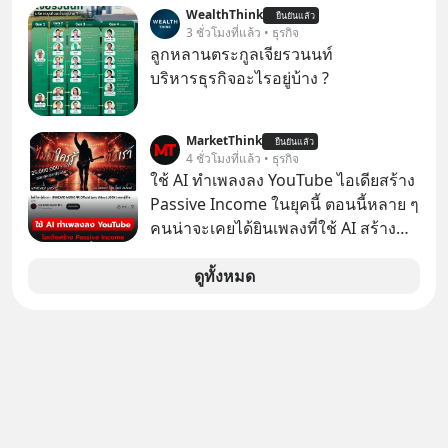
หุ้นใหม่ 9 ตัว เข้ากองทุน ✅ร่วมเป็น
WealthThink
อะไรบ้าง ควรดู ตรงไหน ทำอย่างไร ถึง
ยืนยันแล้ว
เจ้าของผู้นำ AI จีน ตั้งแต่โรงงานผลิตชิป
3 ชั่วโมงที่แล้ว • ธุรกิจ
จะดีกับเรา แล้วเราควรรู้ข้อมูลอะไร
หน่วยความจำ โมเดล AI ยันหุ่นยนต์
ลูกหลานตระกูลเจียรวนนท์
เกี่ยวกับ RMF บ้าง เพื่อให้นำไปใช้ต่อได้
✅ได้การรับยกเว้นภาษี Capital Gain
บริหารธุรกิจอะไรอยู่บ้าง ?
จริง ๆ ลงทุนแมนจะเล่าให้ฟัง
ตามกฎหมายภาษีของประเทศไทย
MarketThink
ยืนยันแล้ว
4 ชั่วโมงที่แล้ว • ธุรกิจ
ใช้ AI ทำเพลงลง YouTube ไอเดียสร้าง
Passive Income ในยุคนี้ ตอนนี้หลาย ๆ
คนน่าจะเคยได้ยินเพลงที่ใช้ AI สร้าง
ผ่านหูกันมาบ้าง เช่น เพลง “ไม่มีใคร
รู้ตัวเรา” จากช่องชื่อว่า UNHEARD
ดูทั้งหมด
MUSIC ที่ตอนนี้มียอดรับชมกว่า 26
ล้านครั้งแล้ว