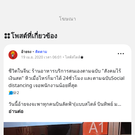
โฆษณา
โพสต์ที่เกี่ยวข้อง
อ้ายจง
•
ติดตาม
19 เม.ย. 2020 เวลา 06:01 • ไลฟ์สไตล์
ชีวิตในจีน: ร้านอาหารบริการตนเองตามฉบับ "สังคมไร้
เงินสด" หิวเมื่อไหร่ก็มาได้ 24ชั่วโมง และตามฉบับSocial 
distancing เจอพนักงานน้อยที่สุด
2
วันนี้อ้ายจงจะพาทุกคนบินลัดฟ้า(แบบสไตล์ บินทิพย์ ม
... 
อ่านต่อ