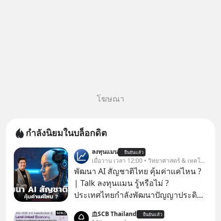
โฆษณา
กำลังนิยมในบล็อกดิต
ลงทุนแมน
ยืนยันแล้ว
เมื่อวาน เวลา 12:00 • วิทยาศาสตร์ & เทคโนโลยี
พัฒนา AI สัญชาติไทย คุ้มค่าแค่ไหน ?
| Talk ลงทุนแมน รู้หรือไม่ ?
ประเทศไทยกำลังพัฒนาปัญญาประดิษฐ์
หรือ AI เป็นของตัวเอง ภายใต้ชื่อ
SCB Thailand
ยืนยันแล้ว
“ThaiLLM” เพื่อให้คนไทยมีโครงสร้าง