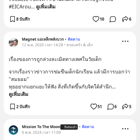
#EICArou
... 
ดูเพิ่มเติม
8 บันทึก
10
6
Magnet แม่เหล็กพลังบวก
•
ติดตาม
12 พ.ค. 2020 เวลา 14:28 • ครอบครัว & เด็ก
เรื่องของการถูกล่วงละเมิดทางเพศในวัยเด็ก
จากเรื่องราวข่าวการข่มขืนเด็กนักเรียน แล้วมีการบอกว่า 
"สมยอม" 
หุยอยากแยกแยะให้ฟัง สิ่งที่เกิดขึ้นกับจิตใต้สำนึก
... 
ดูเพิ่มเติม
2 บันทึก
51
6
5
Mission To The Moon
•
ติดตาม
ยืนยันแล้ว
6 พ.ค. 2024 เวลา 11:00