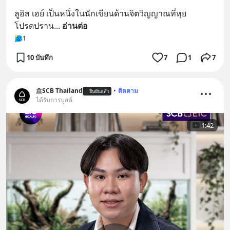
ลูอิส เฮย์ เป็นหนึ่งในนักเขียนด้านจิตวิญญาณที่หุย
โปรดปราน
... 
อ่านต่อ
1
10 บันทึก
7
1
7
SCB Thailand
•
ติดตาม
ยืนยันแล้ว
ได้รับการบูสต์
1:42