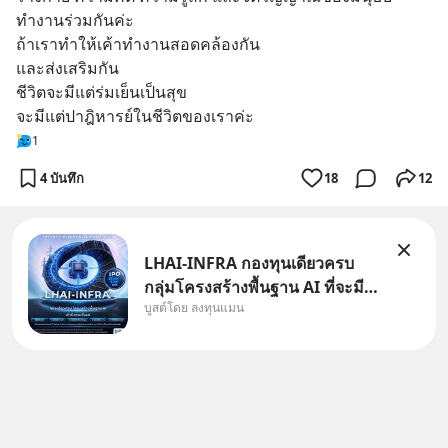
ทำงานร่วมกันค่ะ
ถ้าเราทำให้เค้าทำงานสอดคล้องกัน 
และส่งเสริมกัน
ชีวิตจะมีแต่ร่มเย็นเป็นสุข
จะมีแต่ปาฎิหารย์ในชีวิตของเราค่ะ
1
4 บันทึก
18
12
LHAI-INFRA กองทุนเดียวครบ
กลุ่มโครงสร้างพื้นฐาน AI ที่จะมี
บูสต์โดย ลงทุนแมน
งบลงทุนครั้งใหญ่ในประวัติศาสตร์
ที่เรียกว่า AI Supercycle หุ้นกลุ่ม
นี้ปรับตัวลงมากใน 1 เดือนที่ผ่าน
มา แต่ความจริงคือทั่วโลกยังเดิน
หน้าลงทุน AI