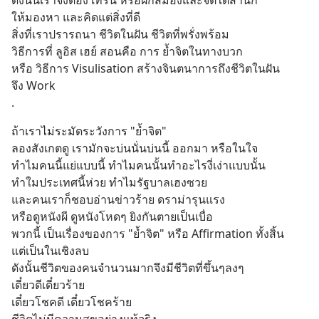
ดังนั้นเราจึงต้อง เทรน หรือฝึกสมองและจิตใต้สำนึก
ให้มองหา และคิดแต่สิ่งที่ดี
สิ่งที่เราปรารถนา ชีวิตในฝัน ชีวิตที่พรั่งพร้อม
วิธีการที่ ลูอิส เฮย์ สอนคือ การ ย้ำจิตในทางบวก
หรือ วิธีการ Visulisation สร้างจินตนาการถึงชีวิตในฝัน
จึง Work
.
ถ้าเราไม่ระมัดระวังการ "ย้ำจิต" 
ลองสังเกตดู เรามักจะบ่นนั่นบ่นนี้ ออกมา หรือในใจ
ทำไมคนนี้แย่แบบนี้ ทำไมคนนั้นทำอะไรงี่เง่าแบบนั้น
ทำใมประเทศนี้ห่วย ทำไมรัฐบาลเฮงซวย
และคนเราก็ชอบอ่านข่าวร้าย ดราม่ารุนแรง
หรือดูหนังผี ดูหนังโหดๆ ยิงกันตายเป็นเบื่อ
พวกนี้ เป็นเรื่องของการ "ย้ำจิต" หรือ Affirmation ทั้งสิ้น
แต่เป็นในเชิงลบ
ดังนั้นชีวิตของคนจำนวนมากจึงมีชีวิตที่ขึ้นๆลงๆ
เดี๋ยวดีเดี๋ยวร้าย 
เดี๋ยวโชคดี เดี๋ยวโชคร้าย