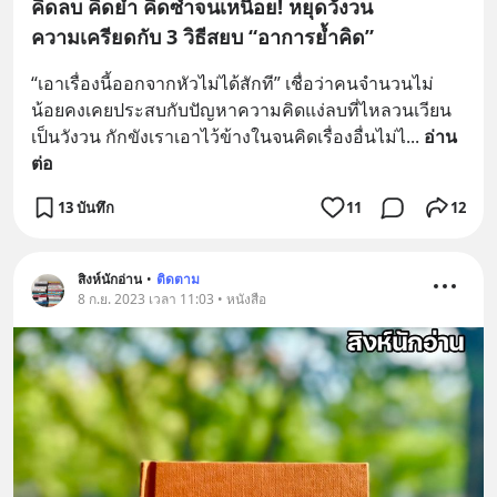
คิดลบ คิดย้ำ คิดซ้ำจนเหนื่อย! หยุดวังวน
ความเครียดกับ 3 วิธีสยบ “อาการย้ำคิด”
“เอาเรื่องนี้ออกจากหัวไม่ได้สักที” เชื่อว่าคนจำนวนไม่
น้อยคงเคยประสบกับปัญหาความคิดแง่ลบที่ไหลวนเวียน
เป็นวังวน กักขังเราเอาไว้ข้างในจนคิดเรื่องอื่นไม่ไ
... 
อ่าน
ต่อ
13 บันทึก
11
12
สิงห์นักอ่าน
•
ติดตาม
8 ก.ย. 2023 เวลา 11:03 • หนังสือ