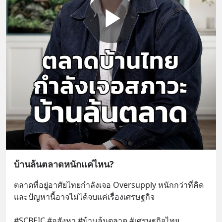
บ้านล้นตลาดหนักแค่ไหน?
ตลาดที่อยู่อาศัยไทยกำลังเจอ Oversupply หนักกว่าที่คิด 
และปัญหานี้อาจไม่ได้จบแค่เรื่องเศรษฐกิจ 
#SCBEIC #อสังหา #บ้านล้นตลาด #เศรษฐกิจไทย 