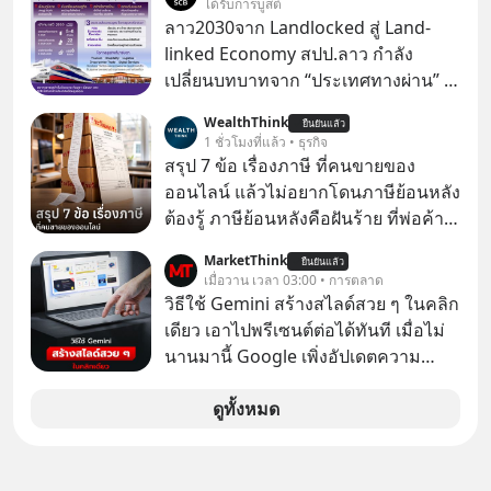
ได้รับการบูสต์
พื้นฐานด้าน AI ที่เข้าใจภาษาไทย และ
ลาว2030จาก Landlocked สู่ Land-
บริบททางสังคมไทยได้เป็นอย่างดี
linked Economy สปป.ลาว กำลัง
คำถามคือ การลงมือพัฒนา AI ของ
เปลี่ยนบทบาทจาก “ประเทศทางผ่าน” สู่
ประเทศจะคุ้มค่าแค่ไหน ? และหลังจาก
“ศูนย์กลางเศรษฐกิจและโลจิสติกส์”
WealthThink
นำ ThaiLLM มาใช้จริง จะเกิดอะไรขึ้น
ยืนยันแล้ว
ของอนุภูมิภาคลุ่มแม่น้ำโขง
1 ชั่วโมงที่แล้ว • ธุรกิจ
กับสังคมไทย ธุรกิจไทย และเศรษฐกิจ
สรุป 7 ข้อ เรื่องภาษี ที่คนขายของ
ไทยบ้าง ? ร่วมวิเคราะห์เรื่องนี้ผ่านมุม
ออนไลน์ แล้วไม่อยากโดนภาษีย้อนหลัง
มองของ ดร.อภิวดี ปิยธรรมรงค์ ผู้
ต้องรู้ ภาษีย้อนหลังคือฝันร้าย ที่พ่อค้า
เชี่ยวชาญอาวุโสด้านบูรณาการข้อมูล
แม่ค้าคนไหนก็คงไม่อยากพบเจอ
และปัญญาประดิษฐ์ และคุณปฏิภาณ
MarketThink
ยืนยันแล้ว
เมื่อวาน เวลา 03:00 • การตลาด
ประเสริฐสม ผู้จัดการโครงการ
วิธีใช้ Gemini สร้างสไลด์สวย ๆ ในคลิก
ThaiLLM
เดียว เอาไปพรีเซนต์ต่อได้ทันที เมื่อไม่
นานมานี้ Google เพิ่งอัปเดตความ
สามารถใหม่ให้กับ Google Slides ให้
สามารถใช้ Gemini ช่วยสร้างสไลด์นำ
ดูทั้งหมด
เสนอแบบสวย ๆ ได้ในคลิกเดียว ไม่ต้อง
เสียเวลาทำเองอีกต่อไป