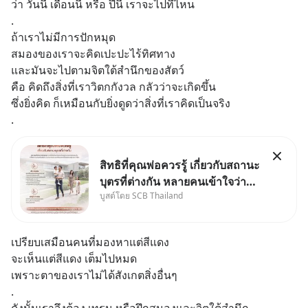
ว่า วันนี้ เดือนนี้ หรือ ปีนี้ เราจะไปที่ไหน
.
ถ้าเราไม่มีการปักหมุด 
สมองของเราจะคิดเปะปะไร้ทิศทาง
และมันจะไปตามจิตใต้สำนึกของสัตว์
คือ คิดถึงสิ่งที่เราวิตกกังวล กลัวว่าจะเกิดขึ้น
ซึ่งยิ่งคิด ก็เหมือนกับยิ่งดูดว่าสิ่งที่เราคิดเป็นจริง
.
สิทธิที่คุณพ่อควรรู้ เกี่ยวกับสถานะ
บุตรที่ต่างกัน หลายคนเข้าใจว่า
บูสต์โดย SCB Thailand
"เมื่อเป็นลูกของพ่อและแม่ ก็ย่อม
เป็นบุตรชอบด้วยกฎหมายของทั้ง
สองฝ่าย" แต่ในความเป็นจริง
เปรียบเสมือนคนที่มองหาแต่สีแดง
กฎหมายไทยไม่ได้กำหนดไว้แบบ
จะเห็นแต่สีแดง เต็มไปหมด
นั้น
เพราะตาของเราไม่ได้สังเกตสิ่งอื่นๆ
.