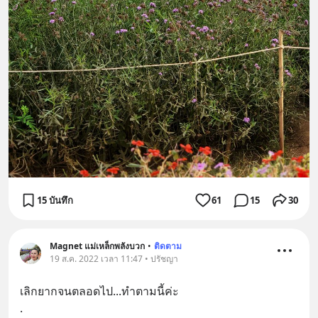
15 บันทึก
61
15
30
Magnet แม่เหล็กพลังบวก
•
ติดตาม
19 ส.ค. 2022 เวลา 11:47 • ปรัชญา
เลิกยากจนตลอดไป...ทำตามนี้ค่ะ
.