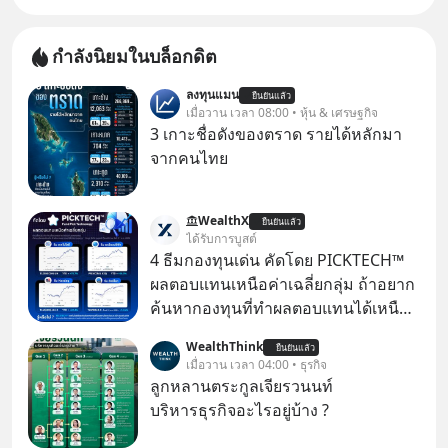
กำลังนิยมในบล็อกดิต
ลงทุนแมน
ยืนยันแล้ว
เมื่อวาน เวลา 08:00 • หุ้น & เศรษฐกิจ
3 เกาะชื่อดังของตราด รายได้หลักมา
จากคนไทย
WealthX
ยืนยันแล้ว
ได้รับการบูสต์
4 ธีมกองทุนเด่น คัดโดย PICKTECH™
ผลตอบแทนเหนือค่าเฉลี่ยกลุ่ม ถ้าอยาก
ค้นหากองทุนที่ทำผลตอบแทนได้เหนือ
กว่าค่าเฉลี่ยกลุ่ม โดยที่ไม่ต้องมานั่ง
WealthThink
ยืนยันแล้ว
ค้นหาข้อมูลและวิเคราะห์เองให้เสีย
เมื่อวาน เวลา 04:00 • ธุรกิจ
เวลา แค่ใช้ PICKTECH™ บนแอป
ลูกหลานตระกูลเจียรวนนท์
WealthX ช่วยคัดกองทุนเด่นให้ได้
บริหารธุรกิจอะไรอยู่บ้าง ?