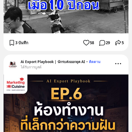
3 บันทึก
58
29
5
Ai Export Playbook | นักรบส่งออกยุค AI
•
ติดตาม
ได้รับการบูสต์