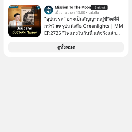
Mission To The Moon
ยืนยันแล้ว
เมื่อวาน เวลา 13:00 • หนังสือ
"อุปสรรค" อาจเป็นสัญญาณสู่ชีวิตที่ดี
กว่า? #สรุปหนังสือ Greenlights | MM
EP.2725 “ไฟแดงในวันนี้ แท้จริงแล้ว
อาจเป็นสัญญาณไฟเขียวที่ยังไม่ถึงเวลา
เปลี่ยนสี” McConaughey ดาราดาวรุ่ง
ดูทั้งหมด
ในยุคหนึ่ง เคยปฏิเสธเงินค่าตัวหนังรอม
คอมที่สูงถึง 14.5 ล้านดอลลาร์ (หรือ
ราว 500 ล้านบาท) เพียงเพราะเขาไม่
อยากขังตัวเองไว้ในกล่องเดิมๆ ผลที่
ตามมาคือ โทรศัพท์ของเขากลายเป็น
ความเงียบสนิทนานถึง 14 เดือนเต็ม แต่
ความเงียบและ "ไฟแดง" ในวันนั้นกลับ
กลายเป็นการถอยหลังเพื่อตั้งหลัก จนส่ง
ให้เขาก้าวขึ้นไปยืนถือรางวัลออสการ์
ในบทบาทที่เปลี่ยนชีวิตเขาไปตลอดกาล
ใน MM EP. นี้ เราจะมาร่วมถอดรหัส