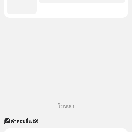
โฆษณา
คำตอบอื่น
(
9
)