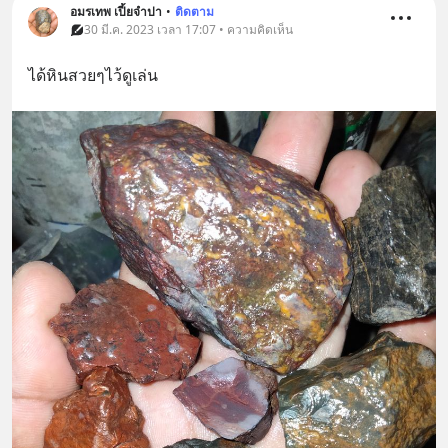
อมรเทพ เปี้ยจำปา
•
ติดตาม
30 มี.ค. 2023 เวลา 17:07 • ความคิดเห็น
ได้หินสวยๆไว้ดูเล่น