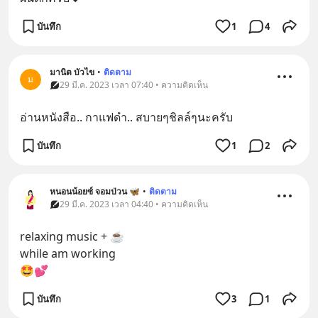
บันทึก
1
4
มานิต บัวไข
•
ติดตาม
ม
29 มี.ค. 2023 เวลา 07:40 • ความคิดเห็น
อ่านหนังสือ.. กาแฟ​ดำ.. สบาย​ๆ​ชิลล์​ๆ​นะ​ครับ​
บันทึก
1
2
หนอนน้อยซ์ จอมป่วน 🦋
•
ติดตาม
29 มี.ค. 2023 เวลา 04:40 • ความคิดเห็น
relaxing music + ☕
while am working
🤩💕
บันทึก
3
1