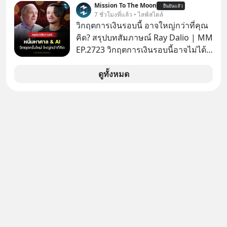
Mission To The Moon
ยืนยันแล้ว
7 ชั่วโมงที่แล้ว • ไลฟ์สไตล์
วิกฤตการเงินรอบนี้ อาจใหญ่กว่าที่คุณ
คิด? สรุปบทสัมภาษณ์ Ray Dalio | MM
EP.2723 วิกฤตการเงินรอบนี้อาจไม่ได้
เหมือนทุกครั้งที่เราเคยเจอ เมื่อ Ray
Dalio ชายผู้เคยทำนายวิกฤตเศรษฐกิจ
ดูทั้งหมด
มาแล้วหลายต่อหลายครั้ง ออกมาส่ง
สัญญาณเตือนระเบิดเวลาลูกใหม่ที่
กำลังก่อตัวขึ้น จาก "ระเบิดหนี้สิน
มหาศาล" ผสานเข้ากับ "ฟองสบู่กระแส
AI" ที่ผู้คนกำลังแห่ไล่ราคาอย่างบ้าคลั่ง
บทเรียนจากประวัติศาสตร์ 500 ปี บอก
อะไรเรา? ระเบียบโลกกำลังจะเปลี่ยน
มือไปในทิศทางไหน? และเราควรรับมือ
อย่างไรก่อนที่ทุกอย่างจะสายเกินไป?
ร่วมเจาะลึกบทวิเคราะห์และข้อคิดการ
เงินฉบับ Dalio กันได้ใน EP. นี้
#RayDalio #สรุปบทเรียน #การเงินการ