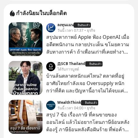
กำลังนิยมในบล็อกดิต
ลงทุนแมน
ยืนยันแล้ว
วันนี้ เวลา 07:37 • ธุรกิจ
สรุปมหากาพย์ Apple ฟ้อง OpenAI เมื่อ
อดีตพนักงาน กลายประเด็น ขโมยความ
ลับทางการค้า ถ้าเพื่อนเก่าที่เคยทำงาน
ด้วยกัน ทักมาขอให้เราช่วยหาไฟล์งาน
SCB Thailand
ยืนยันแล้ว
เก่าที่เขาเคยทำไว้ ตอนยังอยู่บริษัท
ได้รับการบูสต์
เดียวกัน
บ้านล้นตลาดหนักแค่ไหน? ตลาดที่อยู่
อาศัยไทยกำลังเจอ Oversupply หนัก
กว่าที่คิด และปัญหานี้อาจไม่ได้จบแค่
เรื่องเศรษฐกิจ #SCBEIC #อสังหา #บ้าน
WealthThink
ยืนยันแล้ว
ล้นตลาด #เศรษฐกิจไทย #EICAround
วันนี้ เวลา 04:00 • ธุรกิจ
#SCBThailand สามารถดูคลิปที่
สรุป 7 ข้อ เรื่องภาษี ที่คนขายของ
youtube ประกอบได้ที่ link :
ออนไลน์ แล้วไม่อยากโดนภาษีย้อนหลัง
https://youtube.com/shorts/-
ต้องรู้ ภาษีย้อนหลังคือฝันร้าย ที่พ่อค้า
xU9gYcfVJk?feature=share
แม่ค้าคนไหนก็คงไม่อยากพบเจอ