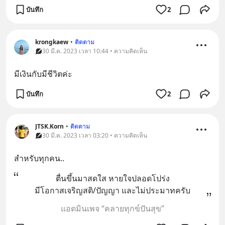
บันทึก
2
krongkaew
•
ติดตาม
30 มี.ค. 2023 เวลา 10:44 • ความคิดเห็น
มีเงินกับมีชีวิตค่ะ
บันทึก
2
JTSK.Korn
•
ติดตาม
30 มี.ค. 2023 เวลา 03:20 • ความคิดเห็น
สำหรับทุกคน..
ตื่นขึ้นมาสดใส หายใจปลอดโปร่ง
มีโอกาสเจริญสติ/ปัญญา และไม่ประมาทครับ
แอดมินเพจ “คลายทุกข์ปันสุข”