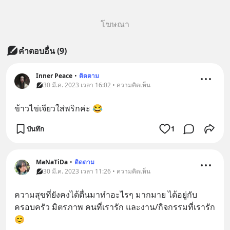
โฆษณา
คำตอบอื่น
(
9
)
Inner Peace
•
ติดตาม
30 มี.ค. 2023 เวลา 16:02 • ความคิดเห็น
ข้าวไข่เจียวใส่พริกค่ะ 😂
บันทึก
1
MaNaTiDa
•
ติดตาม
30 มี.ค. 2023 เวลา 11:26 • ความคิดเห็น
ความสุขที่ยังคงได้ตื่นมาทำอะไรๆ มากมาย ได้อยู่กับ
ครอบครัว มิตรภาพ คนที่เรารัก และงาน/กิจกรรมที่เรารัก
😊