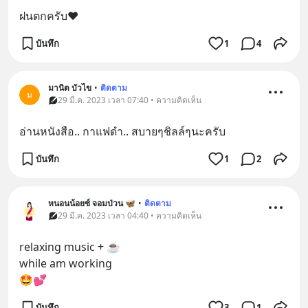
ฝนตกครับ❤️
บันทึก
1
4
มานิต บัวไข
•
ติดตาม
ม
29 มี.ค. 2023 เวลา 07:40 • ความคิดเห็น
อ่านหนังสือ.. กาแฟ​ดำ.. สบาย​ๆ​ชิลล์​ๆ​นะ​ครับ​
บันทึก
1
2
หนอนน้อยซ์ จอมป่วน 🦋
•
ติดตาม
29 มี.ค. 2023 เวลา 04:40 • ความคิดเห็น
relaxing music + ☕
while am working
🤩💕
บันทึก
3
1