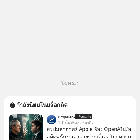
โฆษณา
กำลังนิยมในบล็อกดิต
ลงทุนแมน
ยืนยันแล้ว
1 ชั่วโมงที่แล้ว • ธุรกิจ
สรุปมหากาพย์ Apple ฟ้อง OpenAI เมื่อ
อดีตพนักงาน กลายประเด็น ขโมยความ