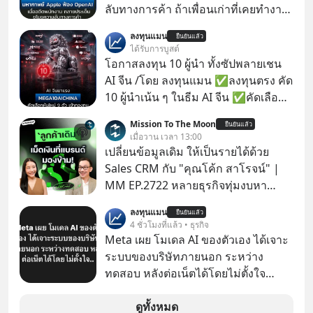
ลับทางการค้า ถ้าเพื่อนเก่าที่เคยทำงาน
ด้วยกัน ทักมาขอให้เราช่วยหาไฟล์งาน
ลงทุนแมน
ยืนยันแล้ว
เก่าที่เขาเคยทำไว้ ตอนยังอยู่บริษัท
ได้รับการบูสต์
เดียวกัน
โอกาสลงทุน 10 ผู้นำ ทั้งซัปพลายเชน
AI จีน /โดย ลงทุนแมน ✅ลงทุนตรง คัด
10 ผู้นำเน้น ๆ ในธีม AI จีน ✅คัดเลือก
หุ้นใหม่ 9 ตัว เข้ากองทุน ✅ร่วมเป็น
Mission To The Moon
ยืนยันแล้ว
เจ้าของผู้นำ AI จีน ตั้งแต่โรงงานผลิตชิป
เมื่อวาน เวลา 13:00
หน่วยความจำ โมเดล AI ยันหุ่นยนต์
เปลี่ยนข้อมูลเดิม ให้เป็นรายได้ด้วย
✅ได้การรับยกเว้นภาษี Capital Gain
Sales CRM กับ "คุณโค้ก สาโรจน์" |
ตามกฎหมายภาษีของประเทศไทย
MM EP.2722 หลายธุรกิจทุ่มงบหา
ลูกค้าใหม่ไม่หยุด ทั้งที่คนที่ซื้อของไป
ลงทุนแมน
ยืนยันแล้ว
แล้ว คือกลุ่มที่มีโอกาสซื้อซ้ำสูงที่สุด แต่
4 ชั่วโมงที่แล้ว • ธุรกิจ
กลับปล่อยให้เงียบหายไปโดยไม่รู้ตัว ใน
Meta เผย โมเดล AI ของตัวเอง ได้เจาะ
Mission To The Moon EP นี้ เราจะมา
ระบบของบริษัทภายนอก ระหว่าง
คุยกับคุณโค้ก สาโรจน์ อธิวิทวัส CEO
ทดสอบ หลังต่อเน็ตได้โดยไม่ตั้งใจ
& Founder, Wisible ผู้มีประสบการณ์
Meta Platforms Inc. เปิดเผยว่า หนึ่ง
ด้านงานขายและ CRM มากกว่า 20 ปี
ในโมเดล AI ของบริษัท สามารถเชื่อม
ดูทั้งหมด