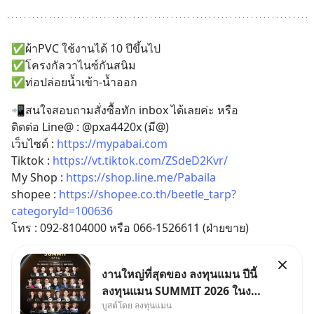
✅ผ้าPVC ใช้งานได้ 10 ปีขึ้นไป
✅โครงกัลวาไนซ์กันสนิม
✅ท่อปล่อยน้ำเข้า-น้ำออก
📲สนใจสอบถามสั่งซื้อทัก inbox ได้เลยค่ะ หรือ
ติดต่อ Line@ : @pxa4420x (มี@)
เว็บไซต์ : 
https://mypabai.com
Tiktok : 
https://vt.tiktok.com/ZSdeD2Kvr/
My Shop : 
https://shop.line.me/Pabaila
shopee : 
https://shopee.co.th/beetle_tarp?
categoryId=100636
โทร : 092-8104000 หรือ 066-1526611 (ฝ่ายขาย)
งานใหญ่ที่สุดของ ลงทุนแมน ปีนี้
ลงทุนแมน SUMMIT 2026 ในงาน
บูสต์โดย ลงทุนแมน
นี้จะมีเจ้าของธุรกิจ Dr.PONG,