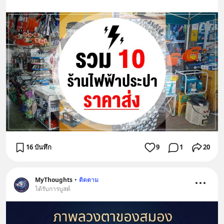
16 บันทึก
9
1
20
MyThoughts
•
ติดตาม
ได้รับการบูสต์