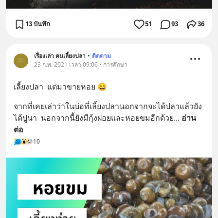
13 บันทึก
51
93
36
เรื่องเล่า คนเลี้ยงปลา
•
ติดตาม
23 ก.พ. 2021 เวลา 09:06 • การศึกษา
เลี้ยงปลา  แต่มาขายหอย 😄
จากที่เคยเล่าว่าในบ่อที่เลี้ยงปลานอกจากจะได้ปลาแล้วยัง
ได้ปูนา  นอกจากนี้ยังมีกุ้งฝอยและหอยขมอีกด้วย
... 
อ่าน
ต่อ
10