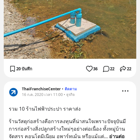
20 บันทึก
36
22
22
ThaiFranchiseCenter
•
ติดตาม
16 ก.ค. 2020 เวลา 11:00 • ธุรกิจ
รวม 10 ร้านไฟฟ้าประปา ราคาส่ง
ร้านวัสดุก่อสร้างคือการลงทุนที่น่าสนใจเพราะปัจจุบันมี
การก่อสร้างสิ่งปลูกสร้างใหม่ๆอย่างต่อเนื่อง ทั้งหมู่บ้าน
จัดสรร คอนโดมิเนียม อพาร์ทเม้น หรือแม้แต่
... 
อ่านต่อ