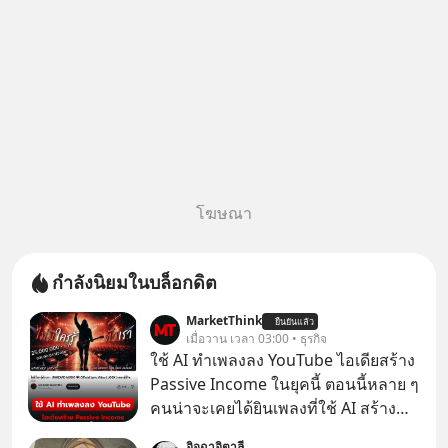
โฆษณา
กำลังนิยมในบล็อกดิต
MarketThink
ยืนยันแล้ว
เมื่อวาน เวลา 03:00 • ธุรกิจ
ใช้ AI ทำเพลงลง YouTube ไอเดียสร้าง
Passive Income ในยุคนี้ ตอนนี้หลาย ๆ
คนน่าจะเคยได้ยินเพลงที่ใช้ AI สร้าง
ผ่านหูกันมาบ้าง เช่น เพลง “ไม่มีใคร
อิจฉาอิตาลี