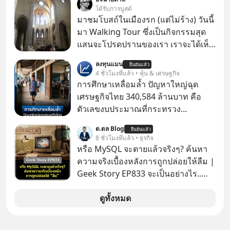
รู้ตัวเรา” จากช่องชื่อว่า UNHEARD
ได้รับการบูสต์
MUSIC ที่ตอนนี้มียอดรับชมกว่า 26
มาชมโบสถ์ในเมืองรก (แต่ไม่ร้าง) วันนี้
ล้านครั้งแล้ว
มา Walking Tour ซึ่งเป็นกิจกรรมสุด
แสนจะโปรดปรานของเรา เราจะได้เห็น
เนเปิลแบบที่มันเป็นทั้งวัน
ลงทุนแมน
ยืนยันแล้ว
4 ชั่วโมงที่แล้ว • หุ้น & เศรษฐกิจ
การศึกษาเหลื่อมล้ำ ปัญหาใหญ่ฉุด
เศรษฐกิจไทย 340,584 ล้านบาท คือ
ตัวเลขงบประมาณที่กระทรวง
ศึกษาธิการ ได้รับจัดสรรในงบประมาณ
ด.ดล Blog
ยืนยันแล้ว
รายจ่ายประจำปี 2568 ซึ่งมากที่สุดเป็น
8 ชั่วโมงที่แล้ว • ธุรกิจ
อันดับ 2 รองจากกระทรวงการคลัง
หรือ MySQL จะตายแล้วจริงๆ? ค้นหา
ความจริงเบื้องหลังการถูกปล่อยให้ลืม |
Geek Story EP833 จะเป็นอย่างไร..
เมื่อซอฟต์แวร์ฟรีที่หล่อเลี้ยงเว็บไซต์
กว่าครึ่งโลก ถูกมหาเศรษฐีคู่แข่งทุ่มเงิน
ดูทั้งหมด
ซื้อกิจการไป? นี่คือเรื่องจริงของ
MySQL ฐานข้อมูลระดับตำนานที่