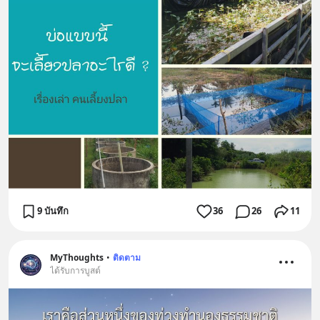
https://lin.ee/U91Fzyz
9 บันทึก
36
26
11
MyThoughts
•
ติดตาม
ได้รับการบูสต์