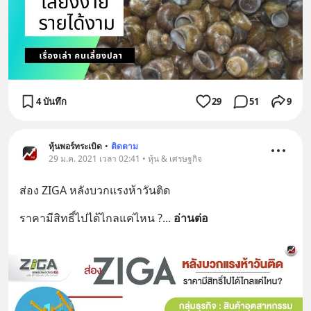
4 บันทึก
29
51
9
หุ้นพอร์ทระเบิด
•
ติดตาม
29 ม.ค. 2021 เวลา 02:41 • หุ้น & เศรษฐกิจ
ส่อง ZIGA หลังบวกแรงห้าวันติด
ราคามีสิทธิ์ไปได้ไกลแค่ไหน ?
... 
อ่านต่อ