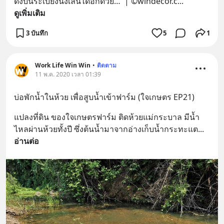
ดิ่งบนระเบียงนั่งเล่นได้อีกด้วย…  | ©windecor.c
... 
ดูเพิ่มเติม
3 บันทึก
5
1
Work Life Win Win
•
ติดตาม
11 พ.ค. 2020 เวลา 01:39
บ่อพักน้ำในห้วย เพื่อสูบน้ำเข้าฟาร์ม (ใจเกษตร EP21)
แปลงที่ดิน ของใจเกษตรฟาร์ม ติดห้วยแม่กระบาล มีน้ำ
ไหลผ่านห้วยทั้งปี ซึ่งต้นน้ำมาจากอ่างเก็บน้ำกระทะแต
... 
อ่านต่อ