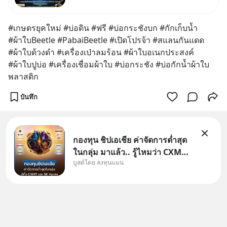
หมึกกรุบ, Srichand, Jones’
Salad, LA GLACE, Fastwork,
#เกษตรยุคใหม่ #บ่อดิน #ฟรี #บ่อกระชังบก #กักเก็บน้ำ 
MizuMi, KARMART, อิชิตัน มา
#ผ้าใบBeetle #PabaiBeetle #เปิดโปรจ้า #สแลนกันแดด 
แชร์ความรู้การสร้างธุรกิจ
#ผ้าใบด้วงดำ #เครื่องเป่าลมร้อน #ผ้าใบอเนกประสงค์ 
#ผ้าใบปูบ่อ #เครื่องเชื่อมผ้าใบ #บ่อกระชัง #บ่อกักน้ำผ้าใบ
พลาสติก
บันทึก
กองทุน ชิปเอเชีย ค่าจัดการต่ำสุด
ในกลุ่ม มาแล้ว.. รู้ไหมว่า CXMT
บูสต์โดย ลงทุนแมน
อยู่ดี ๆ ขึ้นมาเป็นบริษัทอันดับ 1 ใน
จีนแซงหน้า Tencent ขณะ
เดียวกัน TSMC เป็นบริษัทอันดับ 1
ในไต้หวันมานานแล้ว