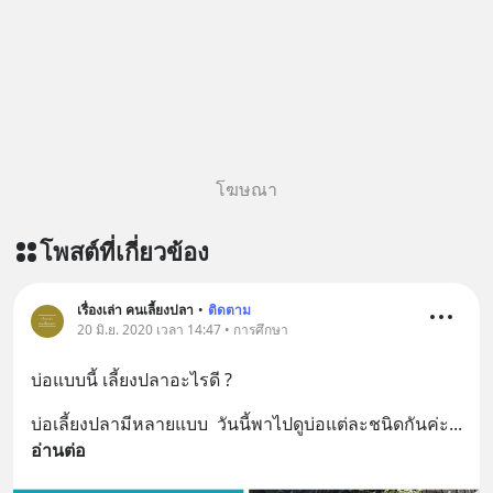
ฟังผ่าน Youtube :
https://youtu.be/Jj3neoUL72g The
original article appeared here
https://www.tharadhol.com/geek-
story-ep833-or-is-mysql-really-
dying/ ติดตามสาระดี ๆ อัพเดททุกวัน
ผ่าน Line OA ด.ดล Blog คลิกเลย -->
โฆษณา
https://lin.ee/aMEkyNA
========================= 📣
โพสต์ที่เกี่ยวข้อง
สนับสนุนโดย 📣
=========================
เครียด หลับยาก ผมอยากแนะนำ
เรื่องเล่า คนเลี้ยงปลา
•
ติดตาม
20 มิ.ย. 2020 เวลา 14:47 • การศึกษา
ผลิตภัณฑ์เสริมอาหาร Diip CBD ช่วย
บรรเทาความเครียด ลดความวิตกกังวล
บ่อแบบนี้ เลี้ยงปลาอะไรดี ?
เพิ่มการผ่อนคลาย ซึ่งช่วยให้การนอน
หลับมีประสิทธิภาพมากยิ่งขึ้น 📍 สนใจ
บ่อเลี้ยงปลามีหลายแบบ  วันนี้พาไปดูบ่อแต่ละชนิดกันค่ะ
... 
สั่งซื้อสินค้า Diip CBD 💬 LINE :
อ่านต่อ
@diipgeek 🔗 หรือกดลิงก์