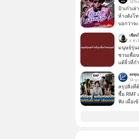
ได้รับ
ป้าเก๋าเล
ห้างดังโท
บอกว่าจะค
เรื่องจ้อจี้ หาคำตอบได้ที่ “ป้าเก๋าเล่ากลโกง” EP4
เขียนไ
ตอน “เขาบอกว่า
6 ชั่ว
#แก้เกมกล
มนุษย์รุ่น
#เตือนภั
ชวนเพื่อนๆ
แต้จิ๋วที่
ป๊าผมเห็น
ลงทุ
อยากดูมาก ด้วยเพราะว่าอากงก็มาจากเมื
36 นาท
ก็พูดแต้จิ
สรุปสิ่งที่
เด็ก
ซื้อ RMF 
ฟัง เมื่อเ
ภาษี หลายคนมักได้รับคำแนะนำให้ลงทุนใน RMF
เพราะนอก
โอกาสในการ
นักที่จะลงลึก
ควรดู ตรง