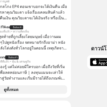
การบูสต์
่ากลโกง EP4 ตอนเขาบอกจะได้เงินคืน เมื่อ
รหาคุณวิยะดา แจ้งเรื่องเคลมสินค้าแล้ว
ืนเงิน คุณวิยะดาจะได้เงินจริง หรือเป็น
ว้ให้เธอ
ยืนยันแล้ว
จะได้เงินคืน” #ป้าเก๋าเล่ากลโกง
โมงที่แล้ว • ความคิดเห็น
โกง #อยู่อย่างยั่งยืน #Cybersecurity
สุดท้ายที่ถูกเลี้ยงโดยมนุษย์ เมื่อวานผม
ยออนไลน์
ไปดูหนังเรื่อง จดหมายรักถึงอาม่า หนัง
ดาวน์
กำลังโด่งดังทั่วโลกอยู่ในตอนนี้ เหตุเกิดจาก
โปสเตอร์หนังเรื่องนี้หลายเดือนก่อนและ
นแมน
ยืนยันแล้ว
องจีน ป๊า
ีที่แล้ว • หุ้น & เศรษฐกิจ
๋วได้ มีเรื่องราวมีความผูกพันที่ได้ยินตั้งแต่
ต้องรู้ แต่ไม่ค่อยมีใครบอก เมื่อถึงวัยที่เริ่ม
เพื่อลดหย่อนภาษี | ลงทุนแมนจะเล่าให้
ข้าสู่วัยทำงานและเริ่มมีรายได้ถึงเกณฑ์เสีย
จากจะช่วยลดหย่อนภาษีได้แล้ว ยังเป็น
ดูทั้งหมด
สร้างความมั่งคั่งระยะยาว แต่น้อยคน
ว่า ถ้าลงทุนใน RMF ควรรู้ อะไรบ้าง
ไหน ทำอย่างไร ถึงจะดีกับเรา แล้วเรา