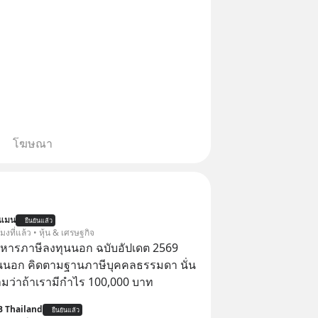
โฆษณา
นแมน
ยืนยันแล้ว
โมงที่แล้ว • หุ้น & เศรษฐกิจ
บริหารภาษีลงทุนนอก ฉบับอัปเดต 2569
นนอก คิดตามฐานภาษีบุคคลธรรมดา นั่น
ว่าถ้าเรามีกำไร 100,000 บาท
B Thailand
ยืนยันแล้ว