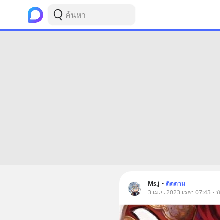
Ms.j
•
ติดตาม
3 เม.ย. 2023 เวลา 07:43 • บั