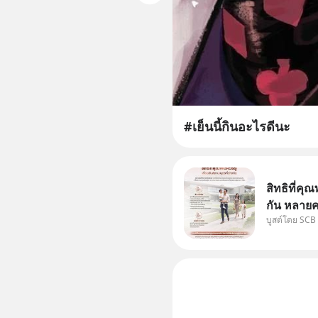
#เย็นนี้กินอะไรดีนะ
สิทธิที่คุณ
กัน หลายค
บูสต์โดย SCB
แม่ ก็ย่อ
สองฝ่าย" 
ได้กำหนดไ