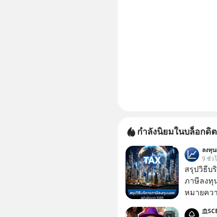
กำลังนิยมในบล็อกดิต
ลงทุ
9 ชั่ว
สรุปวิธี
ภาษีลงทุ
หมายความ
SC