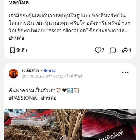
หลงใหล
เรามักจะคุ้นเคยกับการลงทุนในรูปแบบของสินทรัพย์ใน
โลกการเงิน เช่น หุ้น กองทุน คริปโต อสังหาริมทรัพย์ ฯลฯ 
โดยจัดพอร์ตแบบ “Asset Allocation” คือกระจายการล
... 
อ่านต่อ
บันทึก
7
1
เจเจ้มีสาระ
•
ติดตาม
25 ม.ค. 2020 เวลา 07:22 • ไลฟ์สไตล์
ค้นหาความเป็นตัวเรา🏹♥️🔜🏹
#PASSION#
... 
อ่านต่อ