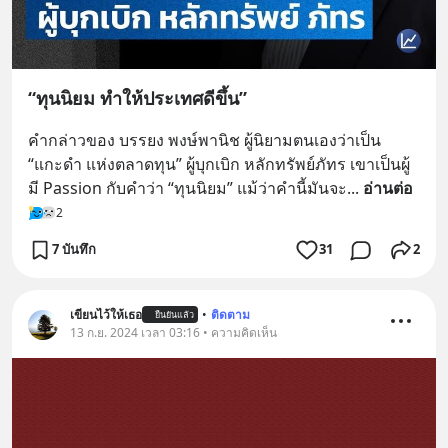
“ทุนนิยม ทำให้ประเทศดีขึ้น”
คำกล่าวของ บรรยง พงษ์พานิช ผู้นิยามตนเองว่าเป็น 
“แกะดำ แห่งตลาดทุน” ผู้บุกเบิก หลักทรัพย์ภัทร เขาเป็นผู้
มี Passion กับคำว่า “ทุนนิยม” แม้ว่าคำนี้มันจะ
... 
อ่านต่อ
2
7 บันทึก
31
2
เขียนไว้ให้เธอ
•
ติดตาม
ยืนยันแล้ว
13 ก.ย. 2024 เวลา 03:16 • ความคิดเห็น