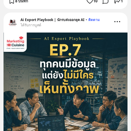
8 บันทึก
10
1
Ai Export Playbook | นักรบส่งออกยุค AI
•
ติดตาม
ได้รับการบูสต์