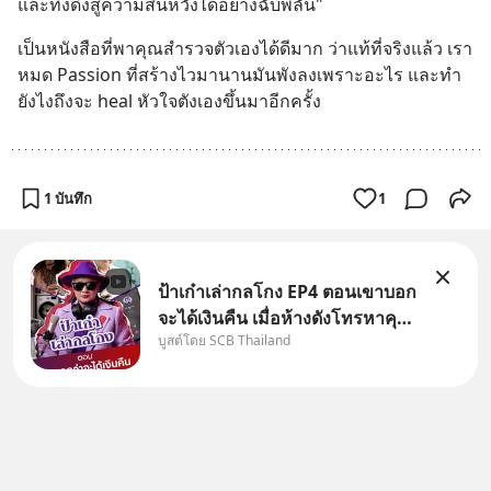
และทิ้งดิ่งสู่ความสิ้นหวังได้อย่างฉับพลัน"
เป็นหนังสือที่พาคุณสำรวจตัวเองได้ดีมาก ว่าแท้ที่จริงแล้ว เรา 
หมด Passion ที่สร้างไวมานานมันพังลงเพราะอะไร และทำ
ยังไงถึงจะ heal หัวใจตังเองขึ้นมาอีกครั้ง
1 บันทึก
1
ป้าเก๋าเล่ากลโกง EP4 ตอนเขาบอก
จะได้เงินคืน เมื่อห้างดังโทรหาคุณ
บูสต์โดย SCB Thailand
วิยะดา แจ้งเรื่องเคลมสินค้าแล้ว
บอกว่าจะคืนเงิน คุณวิยะดาจะได้
เงินจริง หรือเป็นเรื่องจ้อจี้ หาคำ
ตอบได้ที่ “ป้าเก๋าเล่ากลโกง” EP4
ตอน “เขา