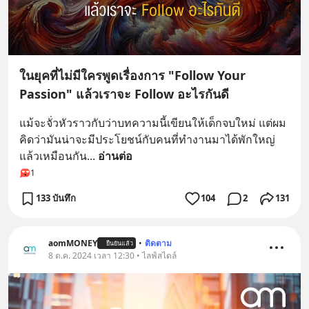
ในยุคที่ไม่มีใครพูดเรื่องการ "Follow Your
Passion" แล้วเราจะ Follow อะไรกันดี
แม้จะจั่วหัวราวกับว่าบทความนี้เขียนให้เด็กจบใหม่ แต่ผม
คิดว่ามันน่าจะมีประโยชน์กับคนที่ทำงานมาได้พักใหญ่
แล้วเหมือนกัน
... 
อ่านต่อ
1
133 บันทึก
104
2
131
aomMONEY
•
ติดตาม
ยืนยันแล้ว
8 ต.ค. 2024 เวลา 12:30 • ไลฟ์สไตล์