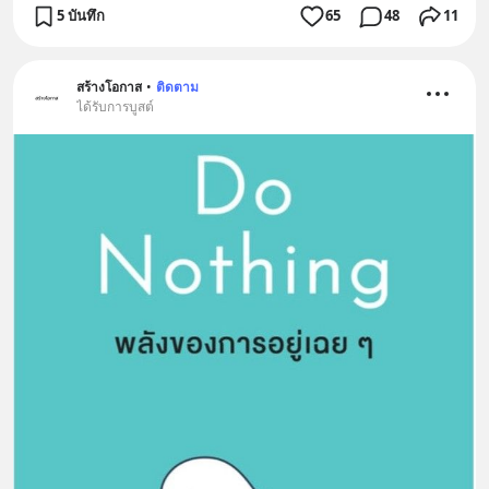
5 บันทึก
65
48
11
สร้างโอกาส
•
ติดตาม
ได้รับการบูสต์