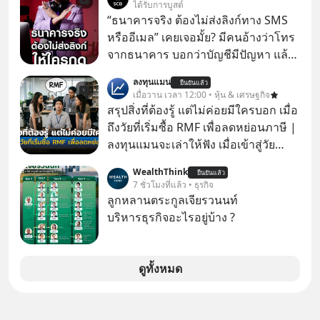
ได้รับการบูสต์
“ธนาคารจริง ต้องไม่ส่งลิงก์ทาง SMS
หรืออีเมล” เคยเจอมั้ย? มีคนอ้างว่าโทร
จากธนาคาร บอกว่าบัญชีมีปัญหา แล้ว
ให้กดลิงก์โน่นนี่ หรือสแกนคิวอาร์โค้ด
ลงทุนแมน
ยืนยันแล้ว
ทันที มาฟัง “ป้าเก๋าเล่ากลโกง” เพื่อรู้ทัน
เมื่อวาน เวลา 12:00 • หุ้น & เศรษฐกิจ
มุกหลอกลวงในคราบความน่าเชื่อถือ
สรุปสิ่งที่ต้องรู้ แต่ไม่ค่อยมีใครบอก เมื่อ
กันค่ะ #แก้เกมกลโกง #ป้าเก๋าเล่ากล
ถึงวัยที่เริ่มซื้อ RMF เพื่อลดหย่อนภาษี |
โกง #LivesSustainably #อยู่อย่าง
ลงทุนแมนจะเล่าให้ฟัง เมื่อเข้าสู่วัย
ยั่งยืน #CyberSecurity #ป้าเก๋า
ทำงานและเริ่มมีรายได้ถึงเกณฑ์เสีย
WealthThink
#FraudEducation #FinancialLiteracy
ยืนยันแล้ว
ภาษี หลายคนมักได้รับคำแนะนำให้
7 ชั่วโมงที่แล้ว • ธุรกิจ
#DigitalBankWithHumanTouch
ลงทุนใน RMF เพราะนอกจากจะช่วยลด
ลูกหลานตระกูลเจียรวนนท์
หย่อนภาษีได้แล้ว ยังเป็นโอกาสในการ
บริหารธุรกิจอะไรอยู่บ้าง ?
สร้างความมั่งคั่งระยะยาว แต่น้อยคน
นักที่จะลงลึกว่า ถ้าลงทุนใน RMF ควรรู้
อะไรบ้าง ควรดู ตรงไหน ทำอย่างไร ถึง
ดูทั้งหมด
จะดีกับเรา แล้วเราควรรู้ข้อมูลอะไร
เกี่ยวกับ RMF บ้าง เพื่อให้นำไปใช้ต่อได้
จริง ๆ ลงทุนแมนจะเล่าให้ฟัง