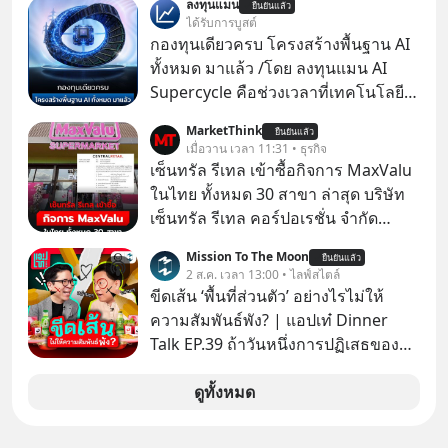
ลงทุนแมน
ยืนยันแล้ว
ภาษี หลายคนมักได้รับคำแนะนำให้
ได้รับการบูสต์
ลงทุนใน RMF เพราะนอกจากจะช่วยลด
กองทุนเดียวครบ โครงสร้างพื้นฐาน AI
หย่อนภาษีได้แล้ว ยังเป็นโอกาสในการ
ทั้งหมด มาแล้ว /โดย ลงทุนแมน AI
สร้างความมั่งคั่งระยะยาว แต่น้อยคน
Supercycle คือช่วงเวลาที่เทคโนโลยี
นักที่จะลงลึกว่า ถ้าลงทุนใน RMF ควรรู้
ปัญญาประดิษฐ์ จะกลายเป็นตัวขับ
MarketThink
อะไรบ้าง ควรดู ตรงไหน ทำอย่างไร ถึง
ยืนยันแล้ว
เคลื่อนหลัก ของการเติบโตทาง
เมื่อวาน เวลา 11:31 • ธุรกิจ
จะดีกับเรา แล้วเราควรรู้ข้อมูลอะไร
เศรษฐกิจ และวิถีชีวิตของผู้คนอย่าง
เซ็นทรัล รีเทล เข้าซื้อกิจการ MaxValu
เกี่ยวกับ RMF บ้าง เพื่อให้นำไปใช้ต่อได้
ยาวนานต่อจากนี้
ในไทย ทั้งหมด 30 สาขา ล่าสุด บริษัท
จริง ๆ ลงทุนแมนจะเล่าให้ฟัง
เซ็นทรัล รีเทล คอร์ปอเรชั่น จํากัด
(มหาชน) หรือ CRC ได้แจ้งต่อ
Mission To The Moon
ยืนยันแล้ว
ตลาดหลักทรัพย์แห่งประเทศไทยว่า ได้
2 ส.ค. เวลา 13:00 • ไลฟ์สไตล์
เข้าทำการเข้าถือหุ้นในบริษัท อิออน
ขีดเส้น ‘พื้นที่ส่วนตัว’ อย่างไรไม่ให้
(ไทยแลนด์) จำกัด เจ้าของ MaxValu ใน
ความสัมพันธ์พัง? | แอปเท๋ Dinner
ไทย
Talk EP.39 ถ้าวันหนึ่งการปฏิเสธของ
เราทำให้อีกฝ่ายรู้สึกเจ็บปวด คิดว่าเรา
ตั้งกำแพงใส่และมองว่าเราเห็นแก่ตัวทั้ง
ดูทั้งหมด
ที่เราเองก็ไม่เคยปฏิเสธใครอย่างนี้มา
ก่อน แต่พอตั้งใจจะ ‘สร้างขอบเขต’ เพื่อ