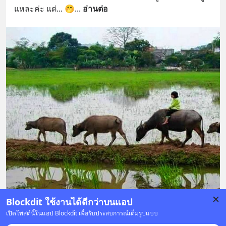
แหละค่ะ แต่... 🤭
... 
อ่านต่อ
Blockdit ใช้งานได้ดีกว่าบนแอป
เปิดโพสต์นี้ในแอป Blockdit เพื่อรับประสบการณ์เต็มรูปแบบ
บันทึก
37
113
4