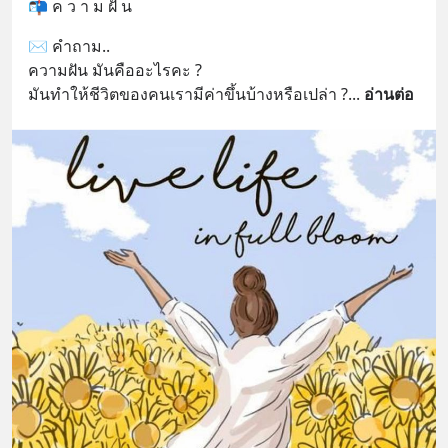
📬 ค ว า ม ฝั น
✉️ คำถาม..
ความฝัน มันคืออะไรคะ ?
มันทำให้ชีวิตของคนเรามีค่าขึ้นบ้างหรือเปล่า ?​
... 
อ่านต่อ