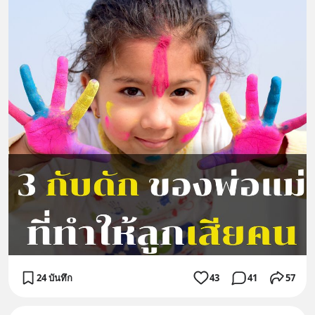
24 บันทึก
43
41
57