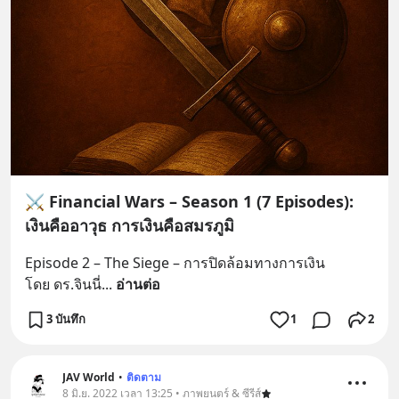
⚔️ Financial Wars – Season 1 (7 Episodes):
เงินคืออาวุธ การเงินคือสมรภูมิ
Episode 2 – The Siege – การปิดล้อมทางการเงิน
โดย ดร.จินนี่
... 
อ่านต่อ
3 บันทึก
1
2
JAV World
•
ติดตาม
8 มิ.ย. 2022 เวลา 13:25 • ภาพยนตร์ & ซีรีส์