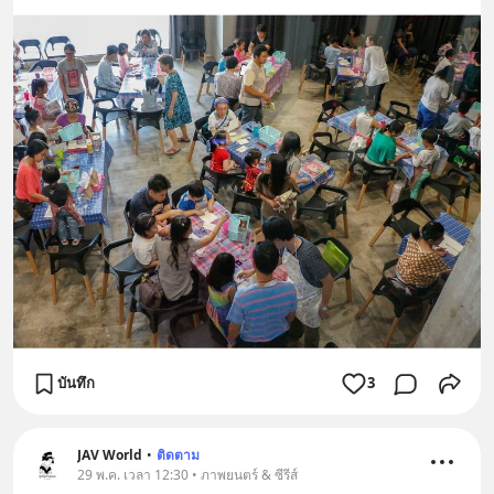
บันทึก
3
JAV World
•
ติดตาม
29 พ.ค. เวลา 12:30 • ภาพยนตร์ & ซีรีส์