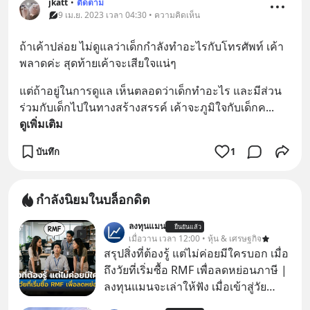
jkatt
•
ติดตาม
9 เม.ย. 2023 เวลา 04:30 • ความคิดเห็น
ถ้าเค้าปล่อย ไม่ดูแลว่าเด็กกำลังทำอะไรกับโทรศัพท์ เค้า
พลาดค่ะ สุดท้ายเค้าจะเสียใจแน่ๆ
แต่ถ้าอยู่ในการดูแล เห็นตลอดว่าเด็กทำอะไร และมีส่วน
ร่วมกับเด็กไปในทางสร้างสรรค์ เค้าจะภูมิใจกับเด็กค
... 
ดูเพิ่มเติม
บันทึก
1
กำลังนิยมในบล็อกดิต
ลงทุนแมน
ยืนยันแล้ว
เมื่อวาน เวลา 12:00 • หุ้น & เศรษฐกิจ
สรุปสิ่งที่ต้องรู้ แต่ไม่ค่อยมีใครบอก เมื่อ
ถึงวัยที่เริ่มซื้อ RMF เพื่อลดหย่อนภาษี |
ลงทุนแมนจะเล่าให้ฟัง เมื่อเข้าสู่วัย
ทำงานและเริ่มมีรายได้ถึงเกณฑ์เสีย