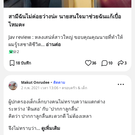
สามีฉันไม่ค่อยว่างน่ะ นายสนใจมาช่วยฉันแก้เบื่อ
ไหมคะ
Jav review : หลงเสน่ห์สาวใหญ่ ขอบคุณคุณนายที่ทำให้
ผมรู้รสชาติชีวิต
... 
อ่านต่อ
2
18 บันทึก
36
10
3
Makut Onrudee
•
ติดตาม
2 ก.พ. 2021 เวลา 13:06 • ครอบครัว & เด็ก
ผู้ปกครองเด็กเล็กบางคนไม่ทราบความแตกต่าง
ระหว่าง 'ดินสอ' กับ 'ปากกาลูกลื่น'
คิดว่า ปากกาลูกลื่นสะดวกดี ไม่ต้องเหลา
จึงไม่ทราบว่า
... 
ดูเพิ่มเติม