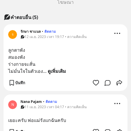
โฆษณา
คำตอบอื่น
(
5
)
รักษา ชาแนล
•
ติดตาม
ร
12 เม.ย. 2023 เวลา 19:17 • ความคิดเห็น
ลูกตาพัง
สมองพัง
ร่างกายจะสั่น
ไม่มั่นใจในตัวเอง
... 
ดูเพิ่มเติม
บันทึก
Nana​ Pajam
•
ติดตาม
N
11 เม.ย. 2023 เวลา 04:17 • ความคิดเห็น
เยอะครับ​ พ่อแม่รังแกฉันครับ