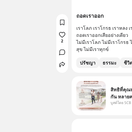
ถอดเราออก
เราโลภ เราโกรธ เราหลง เราด
ถอดเราออกเสียอย่างเดียว
2
ไม่มีเราโลภ ไม่มีเราโกรธ ไม่
สุข ไม่มีเราทุกข์
ปรัชญา
ธรรมะ
ชีวิ
สิทธิที่คุณ
กัน หลายค
บูสต์โดย SCB
แม่ ก็ย่อ
สองฝ่าย" 
ได้กำหนดไ