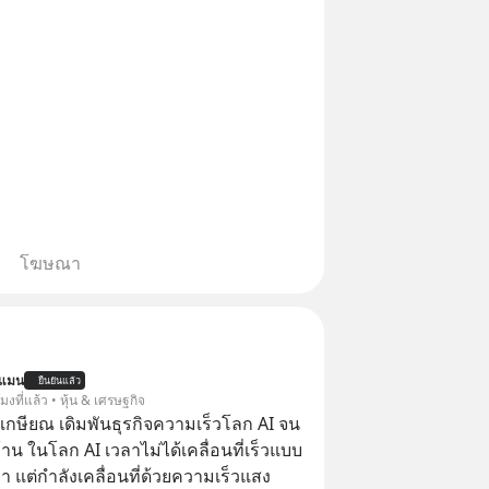
โฆษณา
นแมน
ยืนยันแล้ว
โมงที่แล้ว • หุ้น & เศรษฐกิจ
เกษียณ เดิมพันธุรกิจความเร็วโลก AI จน
น ในโลก AI เวลาไม่ได้เคลื่อนที่เร็วแบบ
า แต่กำลังเคลื่อนที่ด้วยความเร็วแสง