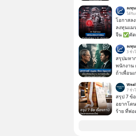
ลงทุ
ได้รับ
โอกาสลงทุ
ลงทุนแมน
จีน ✅คัดเ
เจ้าของผู
ลงทุ
ความจำ โ
3 ชั่ว
ภาษี Cap
สรุปมหาก
ประเทศไ
พนักงาน 
ถ้าเพื่อน
ช่วยหาไฟล
Weal
เดียวกัน
7 ชั่ว
สรุป 7 ข้
อยากโดนภา
ร้าย ที่