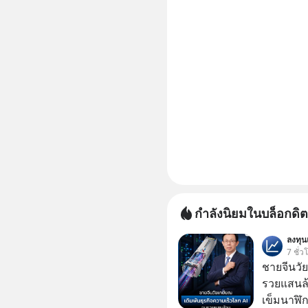
กำลังนิยมในบล็อกดิต
ลงทุ
7 ชั่ว
ชายจีนวัย
รวยแสนล้า
เข็มนาฬิก