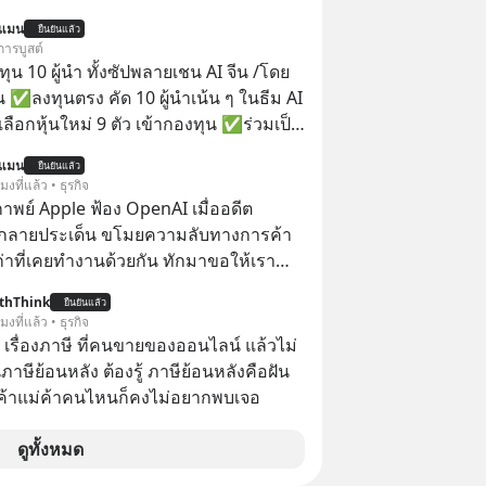
นแมน
ยืนยันแล้ว
การบูสต์
น 10 ผู้นำ ทั้งซัปพลายเชน AI จีน /โดย
 ✅ลงทุนตรง คัด 10 ผู้นำเน้น ๆ ในธีม AI
ลือกหุ้นใหม่ 9 ตัว เข้ากองทุน ✅ร่วมเป็น
้นำ AI จีน ตั้งแต่โรงงานผลิตชิป หน่วย
นแมน
ยืนยันแล้ว
มเดล AI ยันหุ่นยนต์ ✅ได้การรับยกเว้น
โมงที่แล้ว • ธุรกิจ
ital Gain ตามกฎหมายภาษีของ
าพย์ Apple ฟ้อง OpenAI เมื่ออดีต
ทย
กลายประเด็น ขโมยความลับทางการค้า
เก่าที่เคยทำงานด้วยกัน ทักมาขอให้เรา
์งานเก่าที่เขาเคยทำไว้ ตอนยังอยู่บริษัท
thThink
ยืนยันแล้ว
โมงที่แล้ว • ธุรกิจ
อ เรื่องภาษี ที่คนขายของออนไลน์ แล้วไม่
ษีย้อนหลัง ต้องรู้ ภาษีย้อนหลังคือฝัน
พ่อค้าแม่ค้าคนไหนก็คงไม่อยากพบเจอ
ดูทั้งหมด