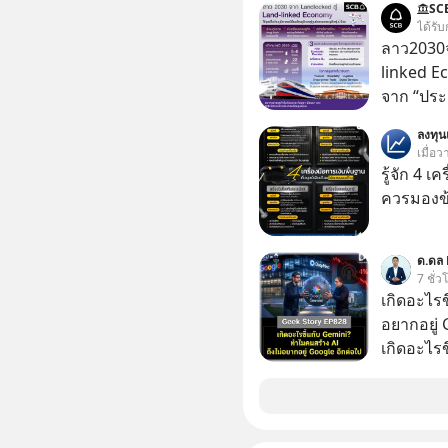
SC
ได้รับ
ลาว2030จ
linked E
จาก “ประ
โลจิสติกส
ลงทุ
เมื่อว
รู้จัก 4 เ
ควรมองข
ด.ดล 
7 ชั่ว
เกิดอะไรข
อยากอยู่
เกิดอะไร
อินเทอร์เ
Gemini เค
Google กล
OpenAI แ