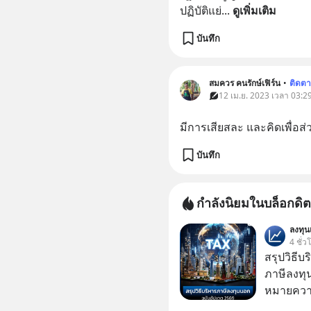
ปฏิบัติแย่
... 
ดูเพิ่มเติม
บันทึก
สมควร คนรักษ์เฟิร์น
•
ติดต
12 เม.ย. 2023 เวลา 03:29
มีการเสียสละ และคิดเพื่อส
บันทึก
กำลังนิยมในบล็อกดิต
ลงทุ
4 ชั่ว
สรุปวิธี
ภาษีลงทุ
หมายความ