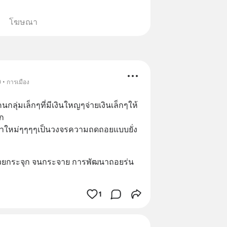
โฆษณา
 • การเมือง
กลุ่มเล็กๆที่มีเงินใหญๆจ่ายเงินเล็กๆให้
๊ก
ทำใหม่ๆๆๆๆเป็นวงจรความถดถอยแบบยั่ง
"รวยกระจุก จนกระจาย การพัฒนาถอยร่น 
1