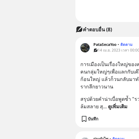
คำตอบอื่น
(
8
)
PataSecaYoo
•
ติดตาม
14 เม.ย. 2023 เวลา 00:00
การเมืองเป็นเรื่องใหญ่ของคน
คนกลุ่มใหญ่ๆเพื่อแลกกับเค
ก้อนใหญ่ แล้วก็วนกลับมา
รากลึกยาวนาน
สรุปด้วยคำน่าเบื่อพูดซ้ำ 
ล้มสลาย สุ
... 
ดูเพิ่มเติม
บันทึก
ผ่องอำไพ
•
ติดตาม