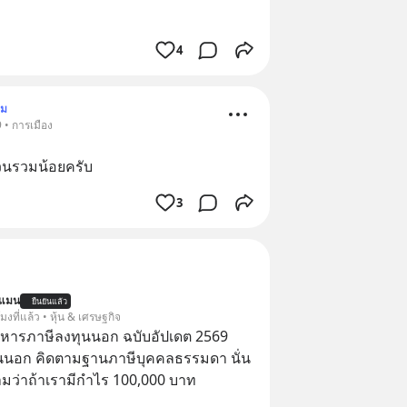
4
าม
 • การเมือง
่วนรวมน้อยครับ
3
นแมน
ยืนยันแล้ว
โมงที่แล้ว • หุ้น & เศรษฐกิจ
บริหารภาษีลงทุนนอก ฉบับอัปเดต 2569
นนอก คิดตามฐานภาษีบุคคลธรรมดา นั่น
ว่าถ้าเรามีกำไร 100,000 บาท