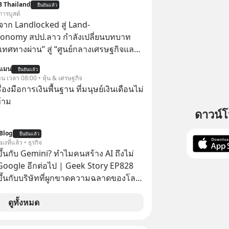
B Thailand
ยืนยันแล้ว
การบูสต์
าก Landlocked สู่ Land-
conomy สปป.ลาว กำลังเปลี่ยนบทบาท
เทศทางผ่าน” สู่ “ศูนย์กลางเศรษฐกิจและ
์” ของอนุภูมิภาคลุ่มแม่น้ำโขง
นแมน
ยืนยันแล้ว
าน เวลา 08:00 • หุ้น & เศรษฐกิจ
ครื่องมือการเงินพื้นฐาน ที่มนุษย์เงินเดือนไม่
้าม
ดาวน์
Blog
ยืนยันแล้ว
โมงที่แล้ว • ธุรกิจ
ึ้นกับ Gemini? ทำไมคนสร้าง AI ถึงไม่
 Google อีกต่อไป | Geek Story EP828
ขึ้นกับบริษัทที่ผูกขาดความฉลาดของโลก
น็ตมาตลอด? ย้อนไปแค่ 5 เดือนก่อน
ยสอบได้ที่ 1 ของวงการ AI แต่วันนี้
ดูทั้งหมด
ับร่วงดิ่งไปอยู่อันดับ 11 ปล่อยให้
ละ Anthropic แซงหน้า โมเดลอาวุธ