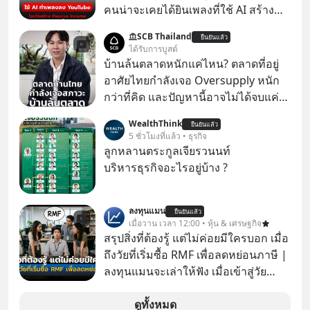
คนน่าจะเคยได้ยินเพลงที่ใช้ AI สร้าง
ผ่านหูกันมาบ้าง เช่น เพลง “ไม่มีใคร
SCB Thailand
ยืนยันแล้ว
รู้ตัวเรา” จากช่องชื่อว่า UNHEARD
ได้รับการบูสต์
MUSIC ที่ตอนนี้มียอดรับชมกว่า 26
บ้านล้นตลาดหนักแค่ไหน? ตลาดที่อยู่
ล้านครั้งแล้ว
อาศัยไทยกำลังเจอ Oversupply หนัก
กว่าที่คิด และปัญหานี้อาจไม่ได้จบแค่
เรื่องเศรษฐกิจ #SCBEIC #อสังหา #บ้าน
WealthThink
ยืนยันแล้ว
ล้นตลาด #เศรษฐกิจไทย #EICAround
5 ชั่วโมงที่แล้ว • ธุรกิจ
#SCBThailand สามารถดูคลิปที่
ลูกหลานตระกูลเจียรวนนท์
youtube ประกอบได้ที่ link :
บริหารธุรกิจอะไรอยู่บ้าง ?
https://youtube.com/shorts/-
xU9gYcfVJk?feature=share
ลงทุนแมน
ยืนยันแล้ว
เมื่อวาน เวลา 12:00 • หุ้น & เศรษฐกิจ
สรุปสิ่งที่ต้องรู้ แต่ไม่ค่อยมีใครบอก เมื่อ
ถึงวัยที่เริ่มซื้อ RMF เพื่อลดหย่อนภาษี |
ลงทุนแมนจะเล่าให้ฟัง เมื่อเข้าสู่วัย
ทำงานและเริ่มมีรายได้ถึงเกณฑ์เสีย
ภาษี หลายคนมักได้รับคำแนะนำให้
ดูทั้งหมด