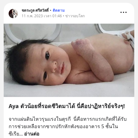
ชตระกูล ศรีสวัสดิ์
•
ติดตาม
11 ก.พ. 2023 เวลา 01:46 • ข่าวรอบโลก
Aya ตัวน้อยที่รอดชีวิตมาได้ นี่คือปาฏิหาริย์จริงๆ!
จากแผ่นดินไหวรุนแรงในตุรกี  นี่คือทารกแรกเกิดที่ได้รับ
การช่วยเหลือจากซากปรักหักพังของอาคาร 5 ชั้นใน
ซีเรีย
... 
อ่านต่อ