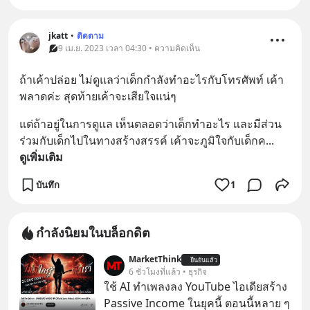
jkatt
•
ติดตาม
9 เม.ย. 2023 เวลา 04:30 • ความคิดเห็น
ถ้าเค้าปล่อย ไม่ดูแลว่าเด็กกำลังทำอะไรกับโทรศัพท์ เค้า
พลาดค่ะ สุดท้ายเค้าจะเสียใจแน่ๆ
แต่ถ้าอยู่ในการดูแล เห็นตลอดว่าเด็กทำอะไร และมีส่วน
ร่วมกับเด็กไปในทางสร้างสรรค์ เค้าจะภูมิใจกับเด็กค
... 
ดูเพิ่มเติม
บันทึก
1
กำลังนิยมในบล็อกดิต
MarketThink
ยืนยันแล้ว
6 ชั่วโมงที่แล้ว • ธุรกิจ
ใช้ AI ทำเพลงลง YouTube ไอเดียสร้าง
Passive Income ในยุคนี้ ตอนนี้หลาย ๆ