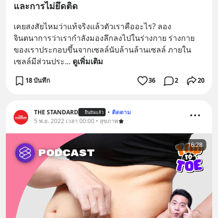
และการไม่ยึดติด
เคยสงสัยไหมว่าแท้จริงแล้วตัวเราคืออะไร? ลอง
จินตนาการว่าเรากำลังมองลึกลงไปในร่างกาย ร่างกาย
ของเราประกอบขึ้นจากเซลล์นับล้านล้านเซลล์ ภายใน
เซลล์มีส่วนประ
... 
ดูเพิ่มเติม
18 บันทึก
36
2
20
THE STANDARD
•
ติดตาม
ยืนยันแล้ว
5 พ.ย. 2022 เวลา 00:00 • สุขภาพ
16:28