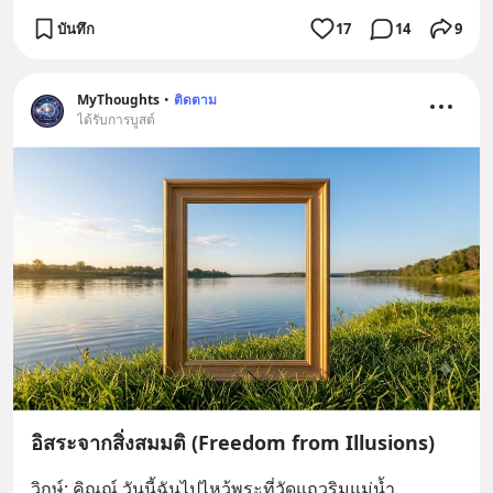
บันทึก
17
14
9
MyThoughts
•
ติดตาม
ได้รับการบูสต์
อิสระจากสิ่งสมมติ (Freedom from Illusions)
วิกษ์: คิณณ์ วันนี้ฉันไปไหว้พระที่วัดแถวริมแม่น้ำ