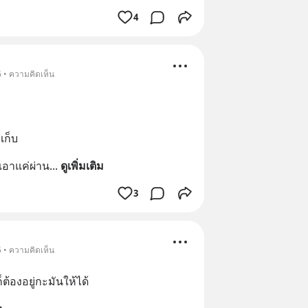
4
6 • ความคิดเห็น
เก็บ
 เอาแค่ผ่าน
... 
ดูเพิ่มเติม
3
5 • ความคิดเห็น
็ต้องอยู่กะมันให้ได้