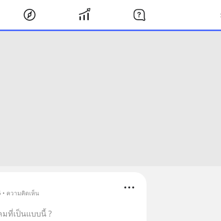
5 • ความคิดเห็น
มที่เป็นแบบนี้ ?