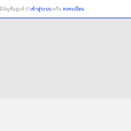
มีบัญชีอยู่แล้ว?
เข้าสู่ระบบ
หรือ
ลงทะเบียน