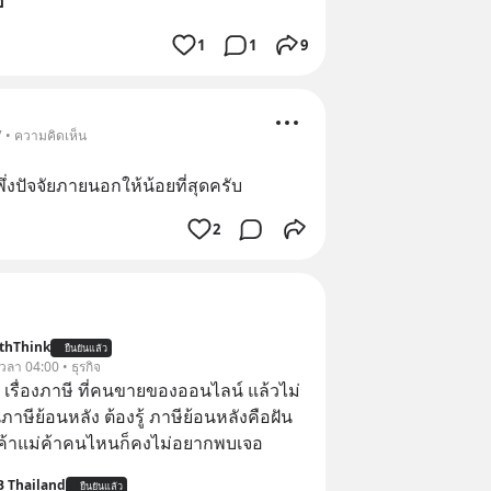
อ
1
1
9
7 • ความคิดเห็น
 พึ่งปัจจัยภายนอกให้น้อยที่สุดครับ
2
thThink
ยืนยันแล้ว
 เวลา 04:00 • ธุรกิจ
อ เรื่องภาษี ที่คนขายของออนไลน์ แล้วไม่
ษีย้อนหลัง ต้องรู้ ภาษีย้อนหลังคือฝัน
พ่อค้าแม่ค้าคนไหนก็คงไม่อยากพบเจอ
B Thailand
ยืนยันแล้ว