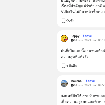
มันอยู่ที่ความคิดเรานะครับผ
เรื่องที่สำคัญแต่ว่าถ้าเรา
//เสียเงินไม่กี่บาทถ้าซื้อค
บันทึก
Poppy
•
ติดตาม
14 เม.ย. 2023 เวลา 05:1
มันก็เป็นแบบนี้มานานแล้วล
ความสุขที่แท้จริง
1 บันทึก
Makenai
•
ติดตาม
14 เม.ย. 2023 เวลา 04:5
สังคมที่ฝึกให้เราปรับตัวแ
เพื่อความอยู่รอดและท้าทาย