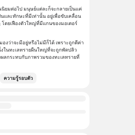
ุนนิยมต่อไป มนุษย์แต่ละก็จะกลายเป็นแค่
และทักษะที่มีเท่านั้น อยู่เพื่อขับเคลื่อน
 โดยเฟืองตัวใหญ่ที่มีแกนของมอเตอร์
มองว่าจะมีอยู่หรือไม่มีก็ได้ เพราะถูกตีค่า
ึ่งในทะเลทรายผืนใหญ่ที่จะถูกพัดปลิว
ผลกระทบกับภาพรวมของทะเลทรายที่
ความรู้รอบตัว