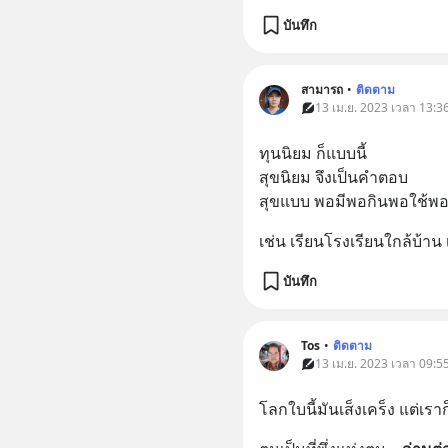
บันทึก
สามารถ
•
ติดตาม
13 เม.ย. 2023 เวลา 13:3
ทุนนิยม ก็แบบนี้
สุขนิยม จึงเป็นคำตอบ
สุขแบบ พอมีพอกินพอใช้พอ
เช่น เรียนโรงเรียนใกล้บ้าน
บันทึก
Tos
•
ติดตาม
13 เม.ย. 2023 เวลา 09:5
โลกใบนี้มันเส็งเคร็ง แต่เราก