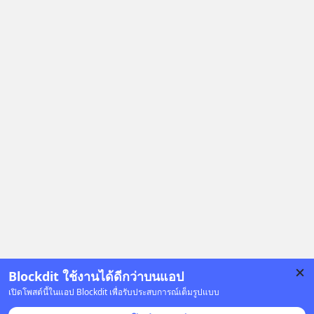
Blockdit ใช้งานได้ดีกว่าบนแอป
เปิดโพสต์นี้ในแอป Blockdit เพื่อรับประสบการณ์เต็มรูปแบบ
โฆษณา