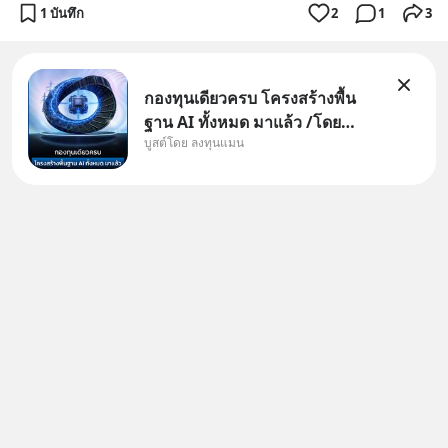
1 บันทึก
2
1
3
กองทุนเดียวครบ โครงสร้างพื้น
ฐาน AI ทั้งหมด มาแล้ว /โดย
บูสต์โดย ลงทุนแมน
ลงทุนแมน AI Supercycle คือช่วง
เวลาที่เทคโนโลยีปัญญาประดิษฐ์
จะกลายเป็นตัวขับเคลื่อนหลัก ของ
การเติบโตทางเศรษฐกิจ และวิถี
ชีวิตของผู้คนอย่างยาวนานต่