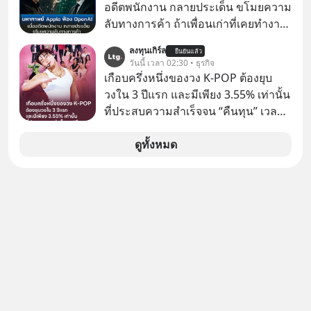
อดีตพนักงาน กลายประเด็น ขโมยความ
มือไปในทิศทางไหน? และเราควรรับมือ
ลับทางการค้า ถ้าเพื่อนเก่าที่เคยทำงาน
อย่างไรก่อนที่ทุกอย่างจะสายเกินไป?
ด้วยกัน ทักมาขอให้เราช่วยหาไฟล์งาน
ร่วมเจาะลึกบทวิเคราะห์และข้อคิดการ
ลงทุนเกิร์ล
ยืนยันแล้ว
เก่าที่เขาเคยทำไว้ ตอนยังอยู่บริษัท
วันนี้ เวลา 02:30 • ธุรกิจ
เงินฉบับ Dalio กันได้ใน EP. นี้
เดียวกัน
เกือบครึ่งหนึ่งของวง K-POP ต้องยุบ
#RayDalio #สรุปบทเรียน #การเงินการ
วงใน 3 ปีแรก และมีเพียง 3.55% เท่านั้น
ลงทุน #MissionToTheMoon
ที่ประสบความสำเร็จจน “คืนทุน” เวลา
#MissionToTheMoonPodcast
มองเข้าไปในวงการ K-POP เรามักจะ
เห็นภาพความสำเร็จที่หรูหรา คอนเสิร์ต
ดูทั้งหมด
สเกลใหญ่ระดับสเตเดียม และยอดขา
ยอัลบัมถล่มทลายจากวงตัวท็อปอย่าง
BTS, BLACKPINK หรือ SEVENTEEN