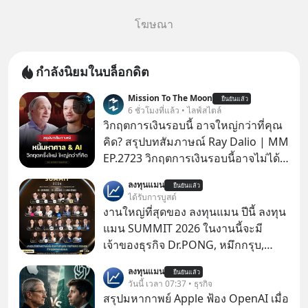
โฆษณา
กำลังนิยมในบล็อกดิต
Mission To The Moon
ยืนยันแล้ว
6 ชั่วโมงที่แล้ว • ไลฟ์สไตล์
วิกฤตการเงินรอบนี้ อาจใหญ่กว่าที่คุณ
คิด? สรุปบทสัมภาษณ์ Ray Dalio | MM
EP.2723 วิกฤตการเงินรอบนี้อาจไม่ได้
เหมือนทุกครั้งที่เราเคยเจอ เมื่อ Ray
ลงทุนแมน
ยืนยันแล้ว
Dalio ชายผู้เคยทำนายวิกฤตเศรษฐกิจ
ได้รับการบูสต์
มาแล้วหลายต่อหลายครั้ง ออกมาส่ง
งานใหญ่ที่สุดของ ลงทุนแมน ปีนี้ ลงทุน
สัญญาณเตือนระเบิดเวลาลูกใหม่ที่
แมน SUMMIT 2026 ในงานนี้จะมี
กำลังก่อตัวขึ้น จาก "ระเบิดหนี้สิน
เจ้าของธุรกิจ Dr.PONG, หมึกกรุบ,
มหาศาล" ผสานเข้ากับ "ฟองสบู่กระแส
Srichand, Jones’ Salad, LA GLACE,
ลงทุนแมน
AI" ที่ผู้คนกำลังแห่ไล่ราคาอย่างบ้าคลั่ง
ยืนยันแล้ว
Fastwork, MizuMi, KARMART, อิชิตัน
วันนี้ เวลา 07:37 • ธุรกิจ
บทเรียนจากประวัติศาสตร์ 500 ปี บอก
มาแชร์ความรู้การสร้างธุรกิจ
สรุปมหากาพย์ Apple ฟ้อง OpenAI เมื่อ
อะไรเรา? ระเบียบโลกกำลังจะเปลี่ยน