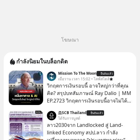
โฆษณา
กำลังนิยมในบล็อกดิต
Mission To The Moon
ยืนยันแล้ว
เมื่อวาน เวลา 15:02 • ไลฟ์สไตล์
วิกฤตการเงินรอบนี้ อาจใหญ่กว่าที่คุณ
คิด? สรุปบทสัมภาษณ์ Ray Dalio | MM
EP.2723 วิกฤตการเงินรอบนี้อาจไม่ได้
เหมือนทุกครั้งที่เราเคยเจอ เมื่อ Ray
SCB Thailand
ยืนยันแล้ว
Dalio ชายผู้เคยทำนายวิกฤตเศรษฐกิจ
ได้รับการบูสต์
มาแล้วหลายต่อหลายครั้ง ออกมาส่ง
ลาว2030จาก Landlocked สู่ Land-
สัญญาณเตือนระเบิดเวลาลูกใหม่ที่
linked Economy สปป.ลาว กำลัง
กำลังก่อตัวขึ้น จาก "ระเบิดหนี้สิน