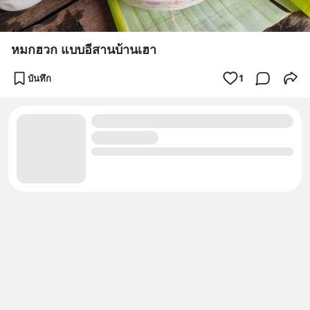
หมกฮวก แบบอีสานบ้านเฮา
บันทึก
1