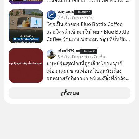
เปลี่ยนบทบาทจาก “ประเทศทางผ่าน” สู่
มหาศาล" ผสานเข้ากับ "ฟองสบู่กระแส
“ศูนย์กลางเศรษฐกิจและโลจิสติกส์”
ลงทุนแมน
AI" ที่ผู้คนกำลังแห่ไล่ราคาอย่างบ้าคลั่ง
ยืนยันแล้ว
ของอนุภูมิภาคลุ่มแม่น้ำโขง
2 ชั่วโมงที่แล้ว • ธุรกิจ
บทเรียนจากประวัติศาสตร์ 500 ปี บอก
ใครเป็นเจ้าของ Blue Bottle Coffee
อะไรเรา? ระเบียบโลกกำลังจะเปลี่ยน
และใครนำเข้ามาในไทย ? Blue Bottle
มือไปในทิศทางไหน? และเราควรรับมือ
Coffee ร้านกาแฟจากสหรัฐฯ ที่ขึ้นชื่อ
อย่างไรก่อนที่ทุกอย่างจะสายเกินไป?
เรื่องความพิถีพิถัน กำลังจะเปิดสาขา
ร่วมเจาะลึกบทวิเคราะห์และข้อคิดการ
เขียนไว้ให้เธอ
ยืนยันแล้ว
แรกในประเทศไทย ที่ Central Park
3 ชั่วโมงที่แล้ว • ความคิดเห็น
เงินฉบับ Dalio กันได้ใน EP. นี้
มนุษย์รุ่นสุดท้ายที่ถูกเลี้ยงโดยมนุษย์
#RayDalio #สรุปบทเรียน #การเงินการ
เมื่อวานผมชวนเพื่อนๆไปดูหนังเรื่อง
ลงทุน #MissionToTheMoon
จดหมายรักถึงอาม่า หนังแต้จิ๋วที่กำลัง
#MissionToTheMoonPodcast
โด่งดังทั่วโลกอยู่ในตอนนี้ เหตุเกิดจาก
ป๊าผมเห็นโปสเตอร์หนังเรื่องนี้หลาย
ดูทั้งหมด
เดือนก่อนและอยากดูมาก ด้วยเพราะว่า
อากงก็มาจากเมืองจีน ป๊าก็พูดแต้จิ๋วได้
มีเรื่องราวมีความผูกพันที่ได้ยินตั้งแต่
เด็ก